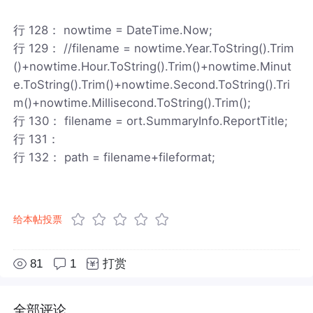
行 128： nowtime = DateTime.Now;
行 129： //filename = nowtime.Year.ToString().Trim
()+nowtime.Hour.ToString().Trim()+nowtime.Minut
e.ToString().Trim()+nowtime.Second.ToString().Tri
m()+nowtime.Millisecond.ToString().Trim();
行 130： filename = ort.SummaryInfo.ReportTitle;
行 131：
行 132： path = filename+fileformat;
给本帖投票
81
1
打赏
全部评论