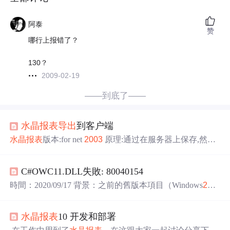
阿泰
赞
哪行上报错了？
130？
2009-02-19
——到底了——
水晶报表
导出
到客户端
水晶报表
版本:for net
2003
原理:通过在服务器上保存,然后
通过Response.Redirect,在浏览器中打开,这样就会提示下载.
CrystalDecisions.Shared.DiskFileDestinationOptionsDiskOpts=
C#OWC11.DLL失敗: 80040154
newCrystalDecisions.Shared.DiskFileDestinationOptions();myrp
t.E...
時間：2020/09/17 背景：之前的舊版本項目（Windows
200
3
VS2008）,發佈到新升級的電腦上（Windows2016 VS201
0），導致一系列的問題，今天的問題是導出Excel報錯：
水晶报表
10 开发和部署
由於發生下列錯誤，為具有 CLSID {0002E559-0000-0000-
C000-000000000046} 的元件擷取 COM Class Factory 失敗: