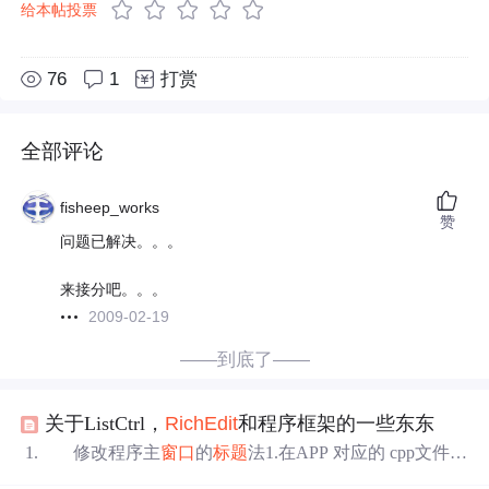
给本帖投票
76
1
打赏
全部评论
fisheep_works
赞
问题已解决。。。
来接分吧。。。
2009-02-19
——到底了——
关于ListCtrl，
Rich
Edit
和程序框架的一些东东
1. 修改程序主
窗口
的
标题
法1.在APP 对应的 cpp文件中
的InitInstance()函数中添加 AfxGetMainWnd()->SetWindowTe