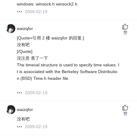
windows: winsock.h winsock2.h
2009-02-19
waizqfor
赞
[Quote=引用 2 楼 waizqfor 的回复:]
没有吧
[/Quote]
没注意 查了一下
The timeval structure is used to specify time values. I
t is associated with the Berkeley Software Distributio
n (BSD) Time.h header file.
2009-02-19
waizqfor
赞
没有吧
2009-02-19