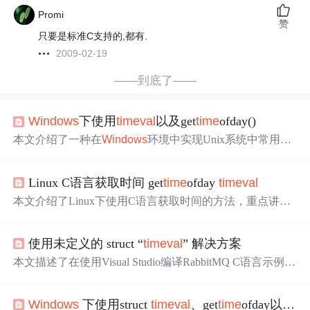
Promi
赞
只要是标准C支持的,都有.
2009-02-19
——到底了——
Windows
下使用
time
val
以及get
time
ofday()
本文介绍了一种在
Windows
环境中实现Unix系统中常用的
t
ime
val
结构体的方法，通过使用C++的chrono库，重新定义
了
time
val
结构并实现了get
time
ofday函数，以获取当前时间
Linux C语言获取时间 get
time
ofday
time
val
的秒和微秒。
本文介绍了Linux下使用C语言获取时间的方法，重点讲解
了
time
val
结构体及其成员变量tv_sec和tv_usec。通过get
tim
e
ofday()函数可以获取自1970年1月1日以来的秒数和微秒
使用未定义的 struct “
time
val
” 解决方案
数。此外，还提及了
time
zone参数的使用，并提供了相关
链接以了解其他语言和
Windows
的计时函数。
本文描述了在使用Visual Studio编译RabbitMQ C语言示例代
码时遇到的问题，特别是调用amqp_consume_message函数
设置超时时间时出现的错误。通过添加
Windows
.h
头文件
Windows
下使用struct
time
val
、get
time
ofday以及local
并声明
time
val
结构体，成功解决了编译问题。