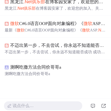
黑龙江
.Net
俱乐部
在博客园安家了，欢迎您的加入、关注和参与我们的线下活动。...
ogs.com/codeshark/archive/2008/12/02/1345909.html...
黑龙江
.Net
俱乐部
在博客园安家了，欢迎您的加入、关注
和参与我们的线下活动。 黑龙江
.Net
俱乐部
在博客园安家
了，欢迎您的加入、关注和参与我们的线下活动。 在2010
微软
C#6.0语言OOP面向对象编程》《
微软
ASP
.NET
年春节过后，黑龙江
.Net
俱乐部
将举办一次大型的线下活
动周“
微软
.Net
俱乐部
--走进黑龙江”活动，欢迎你的参与。
最新《
微软
C#6.0语言OOP面向对象编程》《
微软
ASP
.NE
详细信息及网站等内容正在筹备当中，敬请留意。 如果你
T
\MVC56网站开发》《
微软
Web服务\WCF\Web API3.0课
的身边有很多编程爱好者，并有条件参与...
程视频》下载 下载链接：http://pan.baidu.com/s/1bnjJQnd 密
不迈出第一步，不去尝试，你永远不知道能否成功
码：36ji
微软
与开源实战训练营
QQ群
： 203822816
微软
MS
DN
俱乐部
QQ群
： 29754721,...
不迈出第一步，不去尝试，你永远不知道能否成功 成功的
故事固然荡气回肠，失败的故事也能千回百转，但是如果
你连第一步都不愿迈出，不去追求与偿试，那么你永完不
测啊吃撒方法合同价哥哥a
会知道成功或者失败的原因是什么，人生一辈子也就三万
多天，如果每天糊里糊涂的过去了，若干年后可能连故事
测啊吃撒方法合同价哥哥a
都没得讲。 年前的时候广州
.net
俱乐部
主席叶老师就曾微
信找我私聊，说你可以在合肥组织一个合肥.n...
说点什么…