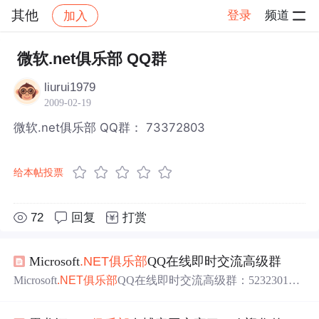
其他
登录
频道
加入
帖子详情
社区
其他
微软.net俱乐部 QQ群
liurui1979
2009-02-19
微软.net俱乐部 QQ群： 73372803
给本帖投票
72
回复
打赏
Microsoft
.NET
俱乐部
QQ在线即时交流高级群
Microsoft
.NET
俱乐部
QQ在线即时交流高级群：5232301
1，技术源自交流与共享，特创建此高级群，希望大家踊跃
参加，踊跃发言，共同解决问题。 转载于:https://www.cnbl