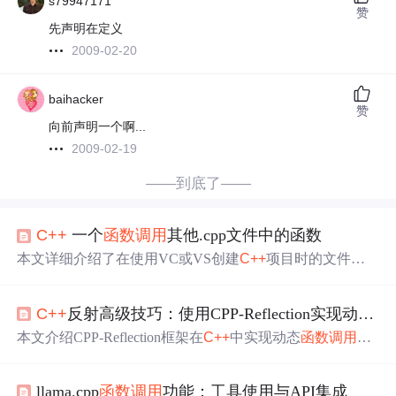
s79947171
赞
先声明在定义
2009-02-20
baihacker
赞
向前声明一个啊...
2009-02-19
——到底了——
C++
一个
函数调用
其他.cpp文件中的函数
本文详细介绍了在使用VC或VS创建
C++
项目时的文件组
织方式，特别是源文件夹下的.cpp文件如何通过main
函数
调用
其他文件中的函数，实现模块化编程。文章通过具体
C++
反射高级技巧：使用CPP-Reflection实现动态
函
示例解释了如何在一个
C++
项目中合理地分布和调用多个
函数，以及如何避免函数名冲突。
本文介绍CPP-Reflection框架在
C++
中实现动态
函数调用
与
类型信息获取的核心技术。重点涵盖TypeData结构、TypeI
nfo接口、FunctionInvoker/MethodInvoker调用器机制，以及
llama.cpp
函数调用
功能：工具使用与API集成
基于反射的JSON序列化应用。框架支持运行时类型查询、