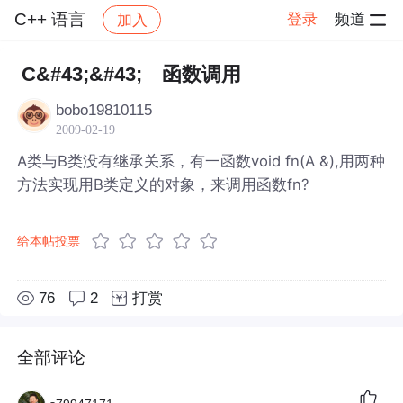
C++ 语言
登录
频道
加入
帖子详情
社区
C++ 语言
C&#43;&#43; 函数调用
bobo19810115
2009-02-19
A类与B类没有继承关系，有一函数void fn(A &),用两种
方法实现用B类定义的对象，来调用函数fn?
给本帖投票
76
2
打赏
全部评论