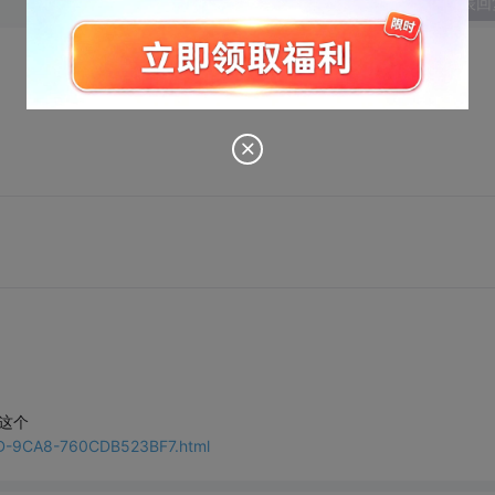
发表回
这个
4D-9CA8-760CDB523BF7.html