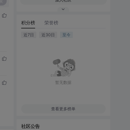
复
积分榜
荣誉榜
近7日
近30日
至今
暂无数据
查看更多榜单
社区公告