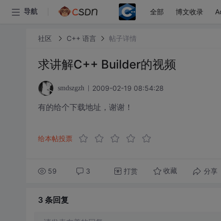
全部
博文收录
A
导航
社区
C++ 语言
帖子详情
求讲解C++ Builder的视频
2009-02-19 08:54:28
smdszgzh
有的给个下载地址，谢谢！
给本帖投票
59
3
打赏
分享
收藏
3 条
回复