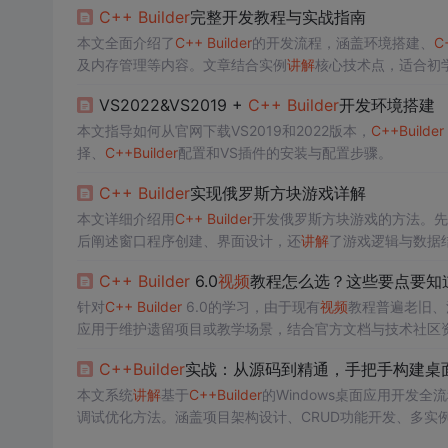
C++
Builder
完整开发教程与实战指南
本文全面介绍了
C++
Builder
的开发流程，涵盖环境搭建、
C
及内存管理等内容。文章结合实例
讲解
核心技术点，适合初
VS2022&VS2019 +
C++
Builder
开发环境搭建
本文指导如何从官网下载VS2019和2022版本，
C++
Builder
择、
C++
Builder
配置和VS插件的安装与配置步骤。
C++
Builder
实现俄罗斯方块游戏详解
本文详细介绍用
C++
Builder
开发俄罗斯方块游戏的方法。先
后阐述窗口程序创建、界面设计，还
讲解
了游戏逻辑与数据
lder
技巧。
C++
Builder
6.0
视频
教程怎么选？这些要点要知
针对
C++
Builder
6.0的学习，由于现有
视频
教程普遍老旧、
应用于维护遗留项目或教学场景，结合官方文档与技术社区
C++
Builder
实战：从源码到精通，手把手构建桌
本文系统
讲解
基于
C++
Builder
的Windows桌面应用开发
调试优化方法。涵盖项目架构设计、CRUD功能开发、多实
源码驱动的学习路径与工程化避坑实践。