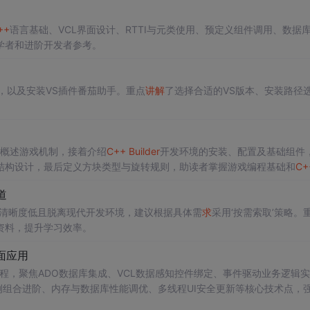
++
语言基础、VCL界面设计、RTTI与元类使用、预定义组件调用、数据
学者和进阶开发者参考。
，以及安装VS插件番茄助手。重点
讲解
了选择合适的VS版本、安装路径
概述游戏机制，接着介绍
C++
Builder
开发环境的安装、配置及基础组件
结构设计，最后定义方块类型与旋转规则，助读者掌握游戏编程基础和
C+
道
清晰度低且脱离现代开发环境，建议根据具体需
求
采用‘按需索取’策略。
资料，提升学习效率。
面应用
全流程，聚焦ADO数据库集成、VCL数据感知控件绑定、事件驱动业务逻辑
例组合进阶、内存与数据库性能调优、多线程UI安全更新等核心技术点，