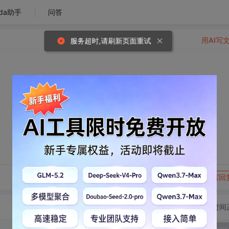
da助手
问答
用AI写
服务超时,请刷新页面重试
转发到动态
举报
写回
切换为时间