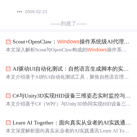
2009-02-21
——到底了——
Scout+OpenClaw：
Windows
操作系统级AI代理实战解析
本文深入解析Scout与OpenClaw构成的
Windows
操作系统
级AI代理架构。Scout并非应用层工具，而是以用户态内核
代理形式运行于Session 0之外，具备GUI子系统Hook、NT
AI驱动UI自动化测试：自然语言生成脚本的实践指南
对象管理器监控及自然语言到Win32
API
实时编译能力；O
penClaw作为操作系统语义翻译器，提供预编译
API
调用图
本文介绍基于AI的UI自动化测试工具，聚焦自然语言理
与上下文感知技能编译；Work IQ基于ETW日志与本地LST
解、屏幕元素定位与动作执行三大核心技术环节。通过开
M建模用户操作时序模式。部署依赖TPM 2.0、
Windows
H
源工具TestPilot实操演示登录流程、动态内容处理、数据驱
ello与组策略配置，调试需直连scoutctl与OpenClaw引擎，
C#与Unity3D实现HID设备三维姿态实时监控与可视化
动融合及视觉回归测试。分析其在降低门槛、提升编写效
典型场景涵盖桌面自动化与ERP集成。
率方面的优势，同时指出稳定性、复杂逻辑支持和调试困
本文介绍基于C#（WPF）与Unity3D协同实现HID设备三维
难等当前局限，并提出指令原子化、定位器加固、人机协
姿态实时监控与可视化的完整方案。核心包括：HID设备
同等最佳实践。
枚举与原始数据读取、字节流到四元数的解析、坐标系对
Learn AI Together：面向真实从业者的AI实践通讯解析
齐与转换、TCP/IP进程间通信桥接、WPF上位机设备管理
界面、Unity端3D模型驱动与平滑渲染，以及性能优化与常
本文深度解析面向真实从业者的AI实践通讯'Learn AI Toget
见问题排查。关键技术涵盖HID协议通信、四元数/欧拉角