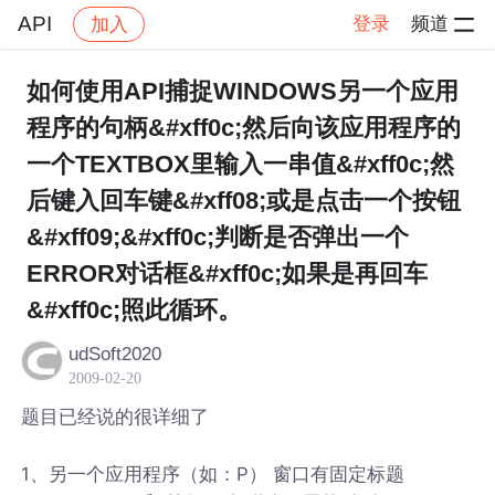
API
登录
频道
加入
帖子详情
社区
API
如何使用API捕捉WINDOWS另一个应用
程序的句柄&#xff0c;然后向该应用程序的
一个TEXTBOX里输入一串值&#xff0c;然
后键入回车键&#xff08;或是点击一个按钮
&#xff09;&#xff0c;判断是否弹出一个
ERROR对话框&#xff0c;如果是再回车
&#xff0c;照此循环。
udSoft2020
2009-02-20
题目已经说的很详细了
1、另一个应用程序（如：P） 窗口有固定标题