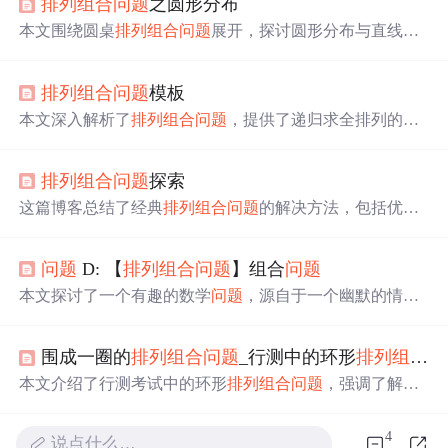
排列组合
问题
之圆形分布
本文围绕圆桌
排列组合
问题
展开，探讨圆形分布与直线分
布的区别和联系。通过分析A、B、C、D四人的坐次
问题
，提出减少计算量的方法，介绍了圆形分布算法，还阐述
排列组合
问题
模板
了如何表达相对位置及自动判断算法，以解决此类
排列组
合
问题
。
本文深入解析了
排列组合
问题
，提供了递归求全排列的代
码实现，介绍了STL库中的next_permutation函数，并展示
了如何通过二进制数和
排列组合
公式解决组合
问题
。
排列组合
问题
探索
这篇博客总结了经典
排列组合
问题
的解决方法，包括优限
法、捆绑法、插空法、间接法，并通过实例详细解释了每
种方法的应用。文章还提到，面对这类
问题
，关键在于灵
问题
D: 【
排列组合
问题
】组合
问题
活变通，识别
问题
的本质。
本文探讨了一个有趣的数学
问题
，源自于一个幽默的情
景：典狱长如何从M个囚犯中选择N个给予奖励，文章通
过递归算法实现了解决方案，展示了
排列组合
的计算方
围成一圈的
排列组合
问题
_行测中的环形
排列组合
问
法。
本文介绍了行测考试中的环形
排列组合
问题
，强调了解题
的关键在于固定一个人然后进行全排列。通过例题详细讲
解了不同情境下的求解方法，包括一般情况的全排列、情
4
说点什么…
侣相邻以及孩子与母亲相邻的坐法计算。建议考生多加练