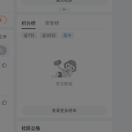
复
积分榜
荣誉榜
近7日
近30日
至今
正序
复
暂无数据
查看更多榜单
社区公告