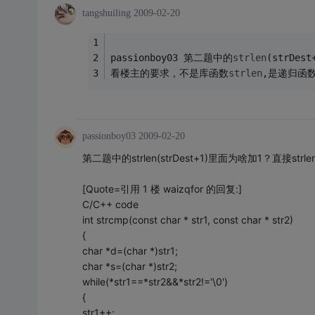
tangshuiling
2009-02-20
passionboy03 第二题中的
strlen
(strDest
看楼主的要求，不是库函数
strlen
,是递归函
passionboy03
2009-02-20
第二题中的strlen(strDest+1)里面为啥加1？直接strle
[Quote=引用 1 楼 waizqfor 的回复:]
C/C++ code
int strcmp(const char * str1, const char * str2)
{
char *d=(char *)str1;
char *s=(char *)str2;
while(*str1==*str2&&*str2!='\0')
{
str1++;