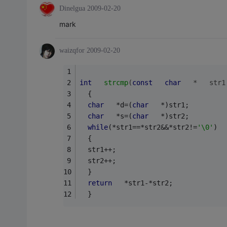
Dinelgua
2009-02-20
mark
waizqfor
2009-02-20
int
strcmp
(
const
char
   *   str1
  {   
char
   *d=(
char
   *)str1;   
char
   *s=(
char
   *)str2;   
while
(*str1==*str2&&*str2!=
'\0'
)  
  {   
  str1++;   
  str2++;   
  }   
return
   *str1-*str2;   
  }   