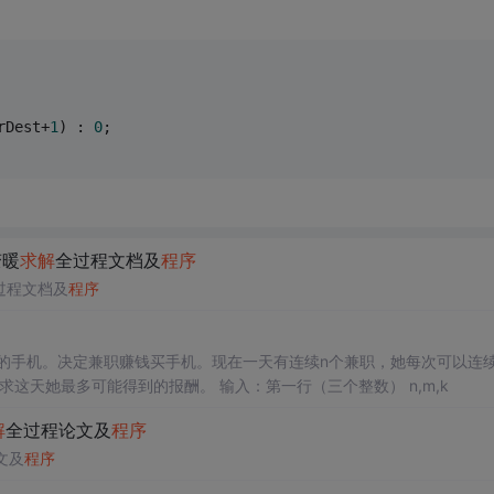
rDest+
1
) : 
0
;
变暖
求解
全过程文档及
程序
过程文档及
程序
喜欢的手机。决定兼职赚钱买手机。现在一天有连续n个兼职，她每次可以连
求这天她最多可能得到的报酬。 输入：第一行（三个整数） n,m,k
二行（n个整数 ）每个兼职的报酬 输出：可能得到的最大收益 样例输入：7 1 3
解
全过程论文及
程序
文及
程序