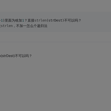
+
1
)里面为啥加
1
？直接
strlen
(strDest)不可以吗？ 
数
strlen
，不加一怎么个递归法
n(strDest)不可以吗？