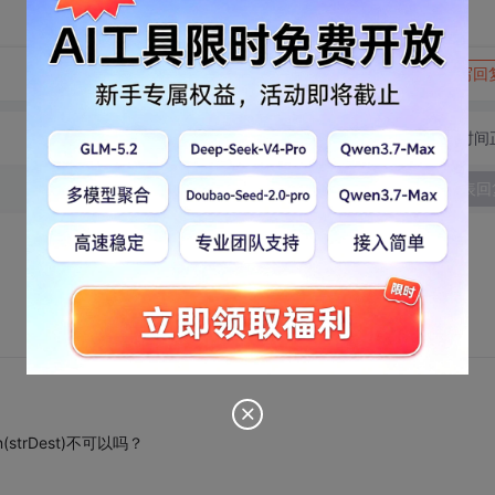
转发到动态
举报
写回
切换为时间
发表回
n(strDest)不可以吗？