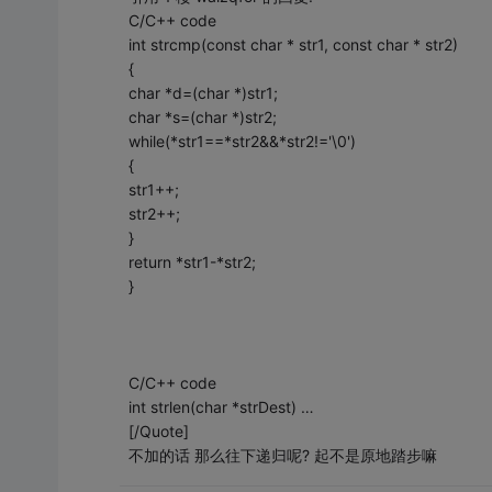
C/C++ code
int strcmp(const char * str1, const char * str2)
{
char *d=(char *)str1;
char *s=(char *)str2;
while(*str1==*str2&&*str2!='\0')
{
str1++;
str2++;
}
return *str1-*str2;
}
C/C++ code
int strlen(char *strDest) …
[/Quote]
不加的话 那么往下递归呢? 起不是原地踏步嘛