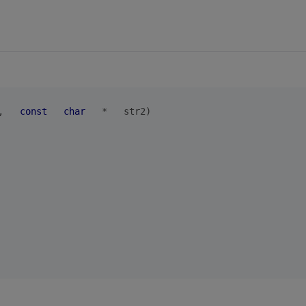
,   
const
char
   *   str2)
 