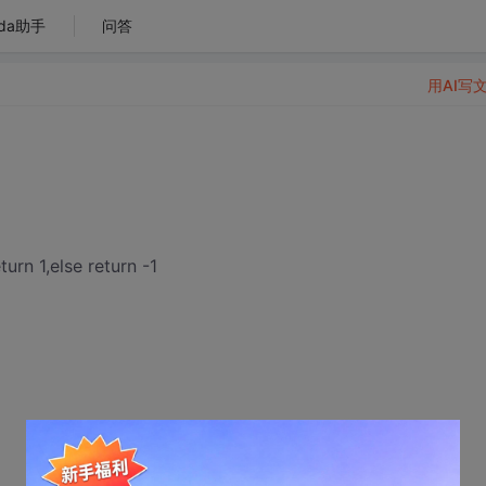
da助手
问答
用AI写
,else return -1