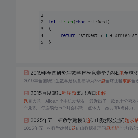
int
strlen
(
char
 *strDest)
{
return
 *strDest ? 
1
 + 
strlen
(st
}
2019年全国研究生数学建模竞赛华为杯E
题
全球
2019年全国研究生数学建模竞赛华为杯E
题
全球变暖
求解
全
2015百度笔试
程序
题
兼职递归
求解
题
目大意：Alice是个手机发烧友，最近出了一款她十分
个兼职，每连续做m个时会消耗一点体力，她共有k点体力。
2025年五一杯数学建模B
题
矿山数据处理问
题
求
2025年五一杯数学建模B
题
矿山数据处理问
题
求解
全过程论