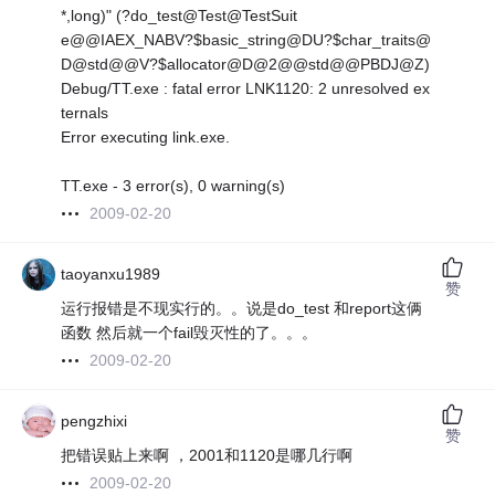
*,long)" (?do_test@Test@TestSuit
e@@IAEX_NABV?$basic_string@DU?$char_traits@
D@std@@V?$allocator@D@2@@std@@PBDJ@Z)
Debug/TT.exe : fatal error LNK1120: 2 unresolved ex
ternals
Error executing link.exe.
TT.exe - 3 error(s), 0 warning(s)
2009-02-20
taoyanxu1989
赞
运行报错是不现实行的。。说是do_test 和report这俩
函数 然后就一个fail毁灭性的了。。。
2009-02-20
pengzhixi
赞
把错误贴上来啊 ，2001和1120是哪几行啊
2009-02-20