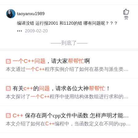
taoyanxu1989
赞
编译没错 运行报2001 和1120的错 哪有问题呢？？？
2009-02-20
——到底了——
一个
C++
问题
，请大家
帮帮忙
啊
本文通过
一个
C++
程序实例介绍了如何在基类与派生类间
传递私有数据，并实现不同派生类的具体功能。示例包括
矩形与圆形的面积及周长计算。
有关
c++
的
问题
，请求各位大神
帮帮忙
！
本文探讨了
一个
C++
程序中使用结构体数组进行求和的
问
题
。代码中定义了
一个
复数结构体，并尝试通过数组元素
的实部和虚部求和，但结果并非预期。深入分析了代码细
C++
保存在两个cpp文件中函数 怎样声明才能互相调用
节，指出了初始化结构体数组时的常见错误。
本文介绍了如何在
C++
编程中，当函数定义在不同的cpp文
件里时，如何正确声明和调用这些函数，以实现代码的组
织和模块化。