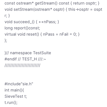
const ostream* getStream() const { return osptr; }
void setStream(ostream* osptr) { this->osptr = ospt
r; }
void succeed_() { ++nPass; }
long report()const;
virtual void reset() { nPass = nFail = 0; }
};
}// namespace TestSuite
#endif // TEST_H ///:~
/////////////////////////
#include"sie.h"
int main(){
SieveTest t;
t.run();