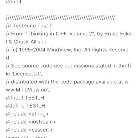
#endif
///////////////////////////////////////////////////////////
//: TestSuite:Test.h
// From "Thinking in C++, Volume 2", by Bruce Ecke
l & Chuck Allison.
// (c) 1995-2004 MindView, Inc. All Rights Reserve
d.
// See source code use permissions stated in the fi
le 'License.txt',
// distributed with the code package available at w
ww.MindView.net.
#ifndef TEST_H
#define TEST_H
#include <string>
#include <iostream>
#include <cassert>
using std::string;