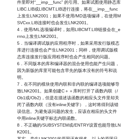
件里即对“__imp__func” 的引用。如果试图使用静态库
LIBC.LIB或LIBCMT.LIB进行连接，将在__imp__func
上发生LNK2001；如果不使用/MD选项编译，在使用M
SVCxx.LIB连接时也会发生LNK2001。
4．使用/ML选项编译时，如用LIBCMT.LIB链接会在_e
rrno上发生LNK2001。
5．当编译调试版的应用程序时，如果采用发行版模态
库进行连接也会产生LNK2001；同样，使用调试版模
态库连接发行版应用程序时也会产生相同的问题。
6．不同版本的库和编译器的混合使用也能产生问题，
因为新版的库里可能包含早先的版本没有的符号和说
明。
7．在不同的模块使用内联和非内联的编译选项能够导
致LNK2001。如果创建C＋＋库时打开了函数内联（/
Ob1或/Ob2)，但是在描述该函数的相应头文件里却关
闭了函数内联（没有inline关键字），这时将得到该错
误信息。为避免该问题的发生，应该在相应的头文件
中用inline关键字标志内联函数。
8．不正确的/SUBSYSTEM或/ENTRY设置也能导致LN
K2001。
其实，产生LNK2001的原因还有很多，以上的原因只