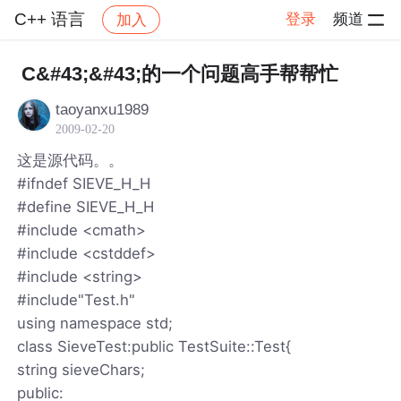
C++ 语言
登录
频道
加入
帖子详情
社区
C++ 语言
C&#43;&#43;的一个问题高手帮帮忙
taoyanxu1989
2009-02-20
这是源代码。。
#ifndef SIEVE_H_H
#define SIEVE_H_H
#include <cmath>
#include <cstddef>
#include <string>
#include"Test.h"
using namespace std;
class SieveTest:public TestSuite::Test{
string sieveChars;
public: