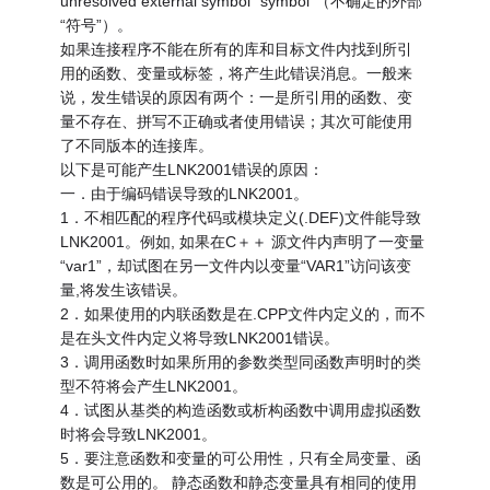
unresolved external symbol “symbol”（不确定的外部
“符号”）。
如果连接程序不能在所有的库和目标文件内找到所引
用的函数、变量或标签，将产生此错误消息。一般来
说，发生错误的原因有两个：一是所引用的函数、变
量不存在、拼写不正确或者使用错误；其次可能使用
了不同版本的连接库。
以下是可能产生LNK2001错误的原因：
一．由于编码错误导致的LNK2001。
1．不相匹配的程序代码或模块定义(.DEF)文件能导致
LNK2001。例如, 如果在C＋＋ 源文件内声明了一变量
“var1”，却试图在另一文件内以变量“VAR1”访问该变
量,将发生该错误。
2．如果使用的内联函数是在.CPP文件内定义的，而不
是在头文件内定义将导致LNK2001错误。
3．调用函数时如果所用的参数类型同函数声明时的类
型不符将会产生LNK2001。
4．试图从基类的构造函数或析构函数中调用虚拟函数
时将会导致LNK2001。
5．要注意函数和变量的可公用性，只有全局变量、函
数是可公用的。 静态函数和静态变量具有相同的使用