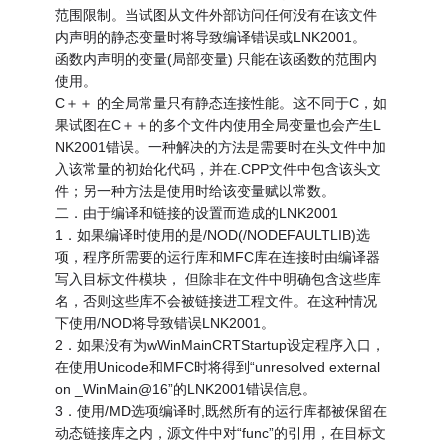
范围限制。当试图从文件外部访问任何没有在该文件
内声明的静态变量时将导致编译错误或LNK2001。
函数内声明的变量(局部变量) 只能在该函数的范围内
使用。
C＋＋ 的全局常量只有静态连接性能。这不同于C，如
果试图在C＋＋的多个文件内使用全局变量也会产生L
NK2001错误。一种解决的方法是需要时在头文件中加
入该常量的初始化代码，并在.CPP文件中包含该头文
件；另一种方法是使用时给该变量赋以常数。
二．由于编译和链接的设置而造成的LNK2001
1．如果编译时使用的是/NOD(/NODEFAULTLIB)选
项，程序所需要的运行库和MFC库在连接时由编译器
写入目标文件模块， 但除非在文件中明确包含这些库
名，否则这些库不会被链接进工程文件。在这种情况
下使用/NOD将导致错误LNK2001。
2．如果没有为wWinMainCRTStartup设定程序入口，
在使用Unicode和MFC时将得到“unresolved external
on _WinMain@16”的LNK2001错误信息。
3．使用/MD选项编译时,既然所有的运行库都被保留在
动态链接库之内，源文件中对“func”的引用，在目标文