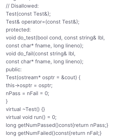
// Disallowed:
Test(const Test&);
Test& operator=(const Test&);
protected:
void do_test(bool cond, const string& lbl,
const char* fname, long lineno);
void do_fail(const string& lbl,
const char* fname, long lineno);
public:
Test(ostream* osptr = &cout) {
this->osptr = osptr;
nPass = nFail = 0;
}
virtual ~Test() {}
virtual void run() = 0;
long getNumPassed()const{return nPass;}
long getNumFailed()const{return nFail;}