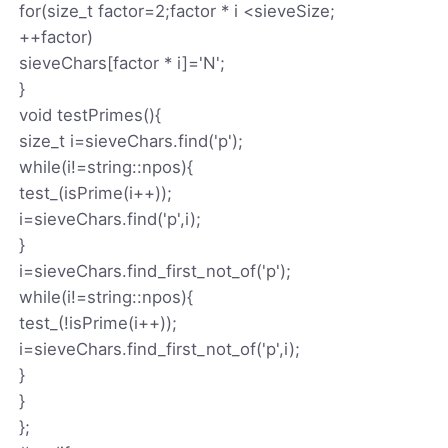
for(size_t factor=2;factor * i <sieveSize;
++factor)
sieveChars[factor * i]='N';
}
void testPrimes(){
size_t i=sieveChars.find('p');
while(i!=string::npos){
test_(isPrime(i++));
i=sieveChars.find('p',i);
}
i=sieveChars.find_first_not_of('p');
while(i!=string::npos){
test_(!isPrime(i++));
i=sieveChars.find_first_not_of('p',i);
}
}
};