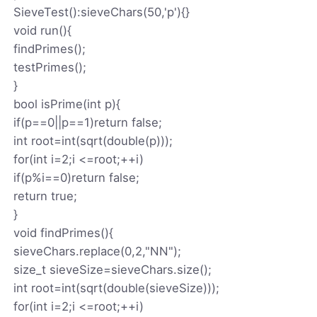
SieveTest():sieveChars(50,'p'){}
void run(){
findPrimes();
testPrimes();
}
bool isPrime(int p){
if(p==0||p==1)return false;
int root=int(sqrt(double(p)));
for(int i=2;i <=root;++i)
if(p%i==0)return false;
return true;
}
void findPrimes(){
sieveChars.replace(0,2,"NN");
size_t sieveSize=sieveChars.size();
int root=int(sqrt(double(sieveSize)));
for(int i=2;i <=root;++i)