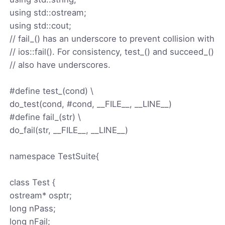
using std::ostream;
using std::cout;
// fail_() has an underscore to prevent collision with
// ios::fail(). For consistency, test_() and succeed_()
// also have underscores.
#define test_(cond) \
do_test(cond, #cond, __FILE__, __LINE__)
#define fail_(str) \
do_fail(str, __FILE__, __LINE__)
namespace TestSuite{
class Test {
ostream* osptr;
long nPass;
long nFail;