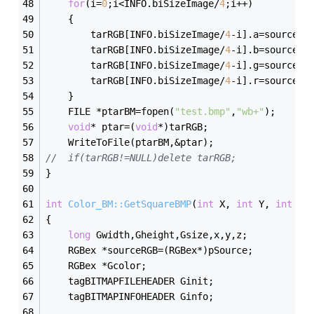
for
(i=
0
;i<INFO.biSizeImage/
4
;i++)
	{
		tarRGB[INFO.biSizeImage/
4
-i].a=sourceRG
		tarRGB[INFO.biSizeImage/
4
-i].b=sourceRG
		tarRGB[INFO.biSizeImage/
4
-i].g=sourceRG
		tarRGB[INFO.biSizeImage/
4
-i].r=sourceRG
	}
	FILE *ptarBM=fopen(
"test.bmp"
,
"wb+"
);
void
* ptar=(
void
*)tarRGB;
	WriteToFile(ptarBM,&ptar);
//	if(tarRGB!=NULL)delete tarRGB;
}
int
Color_BM::GetSquareBMP
(
int
 X, 
int
 Y, 
int
 W,
{
long
 Gwidth,Gheight,Gsize,x,y,z;
	RGBex *sourceRGB=(RGBex*)pSource;
	RGBex *Gcolor;
	tagBITMAPFILEHEADER Ginit;
	tagBITMAPINFOHEADER Ginfo;