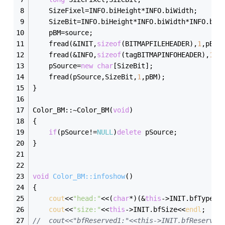
	SizeFixel=INFO.biHeight*INFO.biWidth;
	SizeBit=INFO.biHeight*INFO.biWidth*INFO.biB
	pBM=source;
	fread(&INIT,
sizeof
(BITMAPFILEHEADER),
1
,pBM)
	fread(&INFO,
sizeof
(tagBITMAPINFOHEADER),
1
,p
	pSource=
new
char
[SizeBit];
	fread(pSource,SizeBit,
1
,pBM);
}
Color_BM::~Color_BM(
void
)
{
if
(pSource!=
NULL
)
delete
 pSource;
}
void
Color_BM::infoshow
()
{
cout
<<
"head:"
<<(
char
*)(&
this
->INIT.bfType)<
cout
<<
"size:"
<<
this
->INIT.bfSize<<
endl
;
//	cout<<"bfReserved1:"<<this->INIT.bfReserved