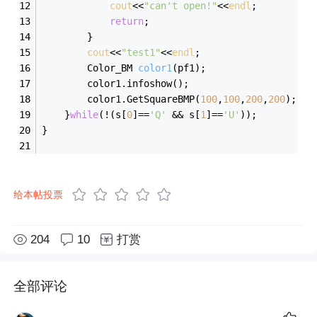
cout
<<
"can't open!"
<<
endl
;
return
;
		}
cout
<<
"test1"
<<
endl
;
Color_BM 
color1
(pf1)
;
		color1.infoshow();
		color1.GetSquareBMP(
100
,
100
,
200
,
200
);
	}
while
(!(s[
0
]==
'Q'
 && s[
1
]==
'U'
));
}
给本帖投票
204
10
打赏
全部评论