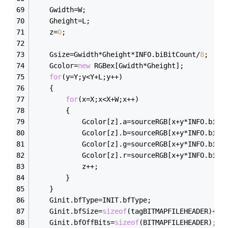
	Gwidth=W;
	Gheight=L;
	z=
0
;
	Gsize=Gwidth*Gheight*INFO.biBitCount/
8
;
	Gcolor=
new
 RGBex[Gwidth*Gheight];
for
(y=Y;y<Y+L;y++)
	{
for
(x=X;x<X+W;x++)
		{
			Gcolor[z].a=sourceRGB[x+y*INFO.biWi
			Gcolor[z].b=sourceRGB[x+y*INFO.biWi
			Gcolor[z].g=sourceRGB[x+y*INFO.biWi
			Gcolor[z].r=sourceRGB[x+y*INFO.biWi
			z++;
		}
	}
	Ginit.bfType=INIT.bfType;
	Ginit.bfSize=
sizeof
(tagBITMAPFILEHEADER)+
si
	Ginit.bfOffBits=
sizeof
(BITMAPFILEHEADER);