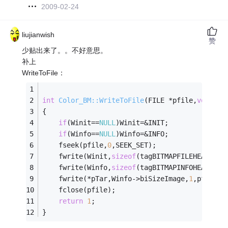
2009-02-24
liujianwish
赞
少贴出来了。。不好意思。
补上
WriteToFile：
int
Color_BM::WriteToFile
(FILE *pfile,
void
 **
{	
if
(Winit==
NULL
)Winit=&INIT;
if
(Winfo==
NULL
)Winfo=&INFO;
	fseek(pfile,
0
,SEEK_SET);
	fwrite(Winit,
sizeof
(tagBITMAPFILEHEADER),
	fwrite(Winfo,
sizeof
(tagBITMAPINFOHEADER),
	fwrite(*pTar,Winfo->biSizeImage,
1
,pfile);
	fclose(pfile);
return
1
;
}