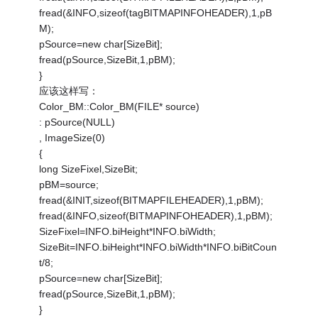
fread(&INFO,sizeof(tagBITMAPINFOHEADER),1,pB
M);
pSource=new char[SizeBit];
fread(pSource,SizeBit,1,pBM);
}
应该这样写：
Color_BM::Color_BM(FILE* source)
: pSource(NULL)
, ImageSize(0)
{
long SizeFixel,SizeBit;
pBM=source;
fread(&INIT,sizeof(BITMAPFILEHEADER),1,pBM);
fread(&INFO,sizeof(BITMAPINFOHEADER),1,pBM);
SizeFixel=INFO.biHeight*INFO.biWidth;
SizeBit=INFO.biHeight*INFO.biWidth*INFO.biBitCoun
t/8;
pSource=new char[SizeBit];
fread(pSource,SizeBit,1,pBM);
}