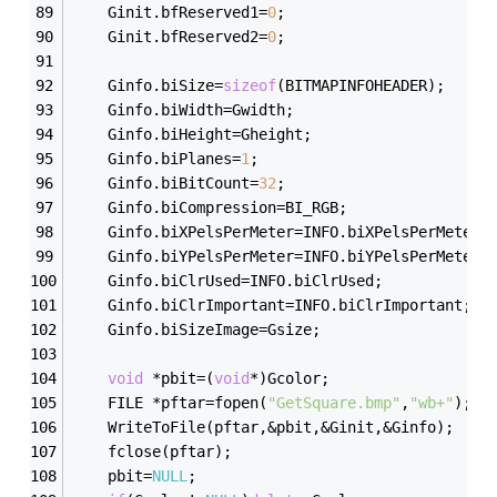
	Ginit.bfReserved1=
0
;
	Ginit.bfReserved2=
0
;
	Ginfo.biSize=
sizeof
(BITMAPINFOHEADER);
	Ginfo.biWidth=Gwidth;
	Ginfo.biHeight=Gheight;
	Ginfo.biPlanes=
1
;
	Ginfo.biBitCount=
32
;
	Ginfo.biCompression=BI_RGB;
	Ginfo.biXPelsPerMeter=INFO.biXPelsPerMeter;
	Ginfo.biYPelsPerMeter=INFO.biYPelsPerMeter;
	Ginfo.biClrUsed=INFO.biClrUsed;
	Ginfo.biClrImportant=INFO.biClrImportant;
	Ginfo.biSizeImage=Gsize;
void
 *pbit=(
void
*)Gcolor;
	FILE *pftar=fopen(
"GetSquare.bmp"
,
"wb+"
);
	WriteToFile(pftar,&pbit,&Ginit,&Ginfo);
	fclose(pftar);
	pbit=
NULL
;