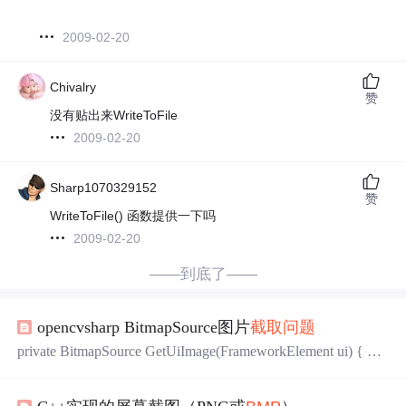
2009-02-20
Chivalry
赞
没有贴出来WriteToFile
2009-02-20
Sharp1070329152
赞
WriteToFile() 函数提供一下吗
2009-02-20
——到底了——
opencvsharp BitmapSource图片
截取
问题
private BitmapSource GetUiImage(FrameworkElement ui) { Re
nderTargetBitmap
bmp
=new RenderTargetBitmap((int)ui.Actua
lWidth,(int)ui.ActualHeight,96d,96d, PixelFormats.Default); ...