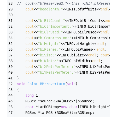
//	cout<<"bfReserved2:"<<this->INIT.bfReserved
cout
<<
"headlenth:"
<<INIT.bfOffBits<<
endl
<<
e
cout
<<
"biBitCount:"
<<INFO.biBitCount<<
endl
;
cout
<<
"biClrImportant:"
<<INFO.biClrImportan
cout
<<
"biClrUsed:"
<<INFO.biClrUsed<<
endl
;
cout
<<
"biCompression:"
<<INFO.biCompression<
cout
<<
"biHeight:"
<<INFO.biHeight<<
endl
;
cout
<<
"biPlanes:"
<<INFO.biPlanes<<
endl
;
cout
<<
"biSize:"
<<INFO.biSize<<
endl
;	
cout
<<
"
cout
<<
"biWidth:"
<<INFO.biWidth<<
endl
;
cout
<<
"biXPelsPerMeter:"
<<INFO.biXPelsPerMe
cout
<<
"biYPelsPerMeter:"
<<INFO.biYPelsPerMe
}
void
Color_BM::overturn
(
void
)
{
long
 i;
	RGBex *sourceRGB=(RGBex*)pSource;
char
 *tarRGBtemp=
new
char
[INFO.biHeight*INF
	RGBex *tarRGB=(RGBex*)tarRGBtemp;