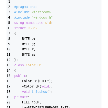
#
pragma
 once
#
include
<iostream>
#
include
"windows.h"
using
namespace
std
;
struct
RGBex
{
	BYTE b;
	BYTE g;
	BYTE r;
	BYTE a;
};
class
Color_BM
{
public
:
	Color_BM(FILE*);
	~Color_BM(
void
);
void
infoshow
()
;
private
:
	FILE *pBM;
	tagBITMAPFILEHEADER INIT;