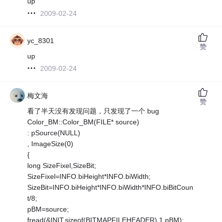
up
2009-02-24
yc_8301
赞
up
2009-02-24
梅文海
赞
看了半天没有发现问题，只发现了一个 bug
Color_BM::Color_BM(FILE* source)
: pSource(NULL)
, ImageSize(0)
{
long SizeFixel,SizeBit;
SizeFixel=INFO.biHeight*INFO.biWidth;
SizeBit=INFO.biHeight*INFO.biWidth*INFO.biBitCoun
t/8;
pBM=source;
fread(&INIT,sizeof(BITMAPFILEHEADER),1,pBM);