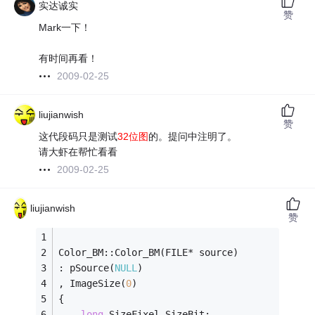
实达诚实
赞
Mark一下！
有时间再看！
2009-02-25
liujianwish
赞
这代段码只是测试
32位图
的。提问中注明了。
请大虾在帮忙看看
2009-02-25
liujianwish
赞
Color_BM::Color_BM(FILE* source)
: pSource(
NULL
)
, ImageSize(
0
)
{
long
 SizeFixel,SizeBit;