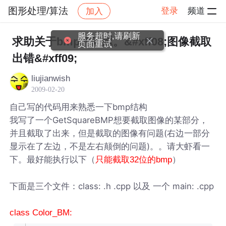
图形处理/算法
登录
频道
加入
帖子详情
社区
图形处理/算法
求助关于bmp的问题。&#xff08;图像截取
出错&#xff09;
liujianwish
2009-02-20
自己写的代码用来熟悉一下bmp结构
我写了一个GetSquareBMP想要截取图像的某部分，
并且截取了出来，但是截取的图像有问题(右边一部分
显示在了左边，不是左右颠倒的问题)。。请大虾看一
下。最好能执行以下（
）
只能截取32位的bmp
下面是三个文件：class: .h .cpp 以及 一个 main: .cpp
class Color_BM: