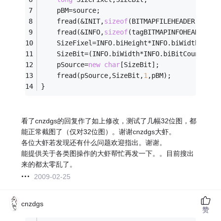
	pBM=source;
	fread(&INIT,
sizeof
(BITMAPFILEHEADER),
1
,pB
	fread(&INFO,
sizeof
(tagBITMAPINFOHEADER),
1
	SizeFixel=INFO.biHeight*INFO.biWidth;
	SizeBit=(INFO.biWidth*INFO.biBitCount+
31
)
	pSource=
new
char
[SizeBit];
	fread(pSource,SizeBit,
1
,pBM);
}
看了cnzdgs的回复作了如上修改，测试了几幅32位图，都
能正常截图了（仅对32位图）。谢谢cnzdgs大虾。
各位大虾若发现还有什么问题欢迎指出。谢谢。
能提供关于各类图操作的大虾帮忙再发一下。。目前搜出
来的都太零乱了。
2009-02-25
cnzdgs
赞