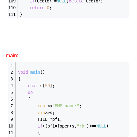
if
(Gcolor!=
NULL
)
delete
 Gcolor;
return
0
;
}
main:
void
main
()
{
char
 s[
50
];
do
	{
cout
<<
"BMP name:"
;
cin
>>s;
		FILE *pf1;
if
((pf1=fopen(s,
"rb"
))==
NULL
)
		{