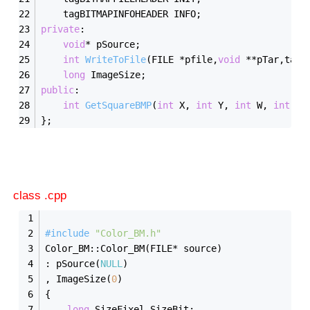
	tagBITMAPINFOHEADER INFO;
private
:
void
* pSource;
int
WriteToFile
(FILE *pfile,
void
 **pTar,tagB
long
 ImageSize;
public
:
int
GetSquareBMP
(
int
 X, 
int
 Y, 
int
 W, 
int
 L)
};
class .cpp
#
include
"Color_BM.h"
Color_BM::Color_BM(FILE* source)
: pSource(
NULL
)
, ImageSize(
0
)
{
long
 SizeFixel,SizeBit;