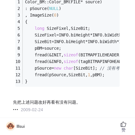
Color_BM::Color_BM(FILE* source)
: pSource(
NULL
)
, ImageSize(
0
)
{
long
 SizeFixel,SizeBit;
    SizeFixel=INFO.biHeight*INFO.biWidth; 
//
    SizeBit=INFO.biHeight*INFO.biWidth*INFO.b
    pBM=source;
    fread(&INIT,
sizeof
(BITMAPFILEHEADER),
1
,pB
    fread(&INFO,
sizeof
(tagBITMAPINFOHEADER),
1
    pSource=
new
char
[SizeBit]; 
// 没有考虑调色
    fread(pSource,SizeBit,
1
,pBM);
}
先把上述问题改好再看有没有问题。
2009-02-24
lllsui
赞