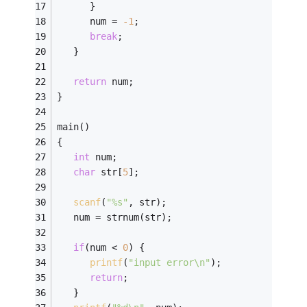
      } 
      num = 
-1
; 
break
; 
   } 
return
 num; 
} 
main() 
{ 
int
 num; 
char
 str[
5
]; 
scanf
(
"%s"
, str); 
   num = strnum(str); 
if
(num < 
0
) { 
printf
(
"input error\n"
); 
return
; 
   } 