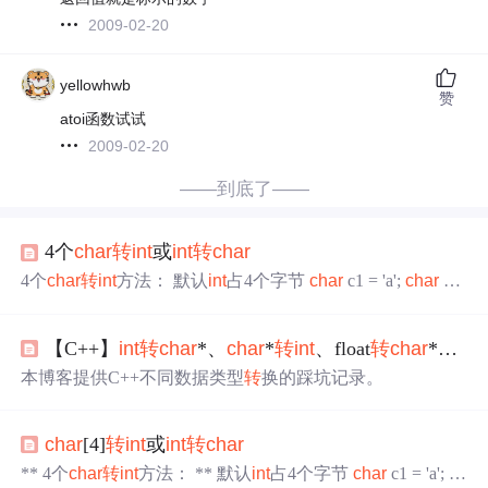
2009-02-20
yellowhwb
赞
atoi函数试试
2009-02-20
——到底了——
4个
char
转
int
或
int
转
char
4个
char
转
int
方法： 默认
int
占4个字节
char
c1 = 'a';
char
c2
= 'b';
char
c3 = 'c';
char
c4 = 'd';
int
i = (c4) + (c3 << 8) + (c2 <
< 16) + (c3 << 24); 数组形式:
char
c[5] = "abcd";
int
i = 0; me
【C++】
int
转
char
*、
char
*
转
int
、float
转
char
*、
cha
mcpy(&i, c, 4);
int
转
char
方法： 1）用库函数itoa
int
a = 123
本博客提供C++不同数据类型
转
换的踩坑记录。
char
[4]
转
int
或
int
转
char
** 4个
char
转
int
方法： ** 默认
int
占4个字节
char
c1 = 'a';
c