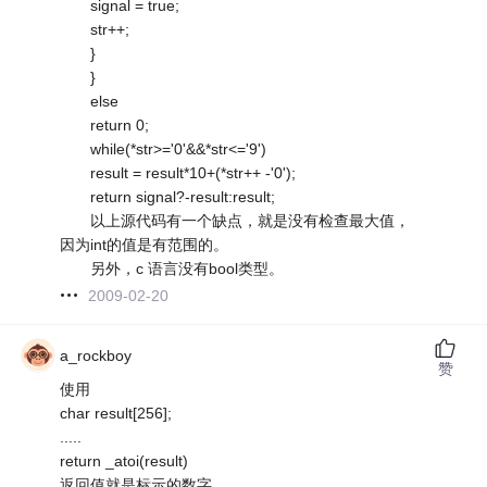
signal = true;
str++;
}
}
else
return 0;
while(*str>='0'&&*str<='9')
result = result*10+(*str++ -'0');
return signal?-result:result;
以上源代码有一个缺点，就是没有检查最大值，
因为int的值是有范围的。
另外，c 语言没有bool类型。
2009-02-20
a_rockboy
赞
使用
char result[256];
.....
return _atoi(result)
返回值就是标示的数字