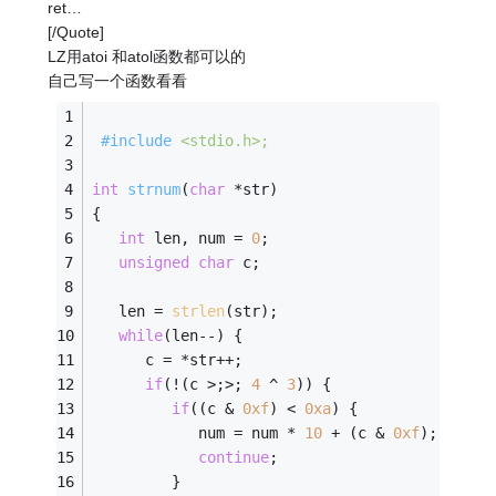
ret…
[/Quote]
LZ用atoi 和atol函数都可以的
自己写一个函数看看
#
include
<stdio.h>
; 
int
strnum
(
char
 *str)
{ 
int
 len, num = 
0
; 
unsigned
char
 c; 
   len = 
strlen
(str); 
while
(len--) { 
      c = *str++; 
if
(!(c >;>; 
4
 ^ 
3
)) { 
if
((c & 
0xf
) < 
0xa
) { 
            num = num * 
10
 + (c & 
0xf
); 
continue
; 
         } 