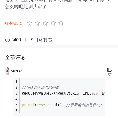
怎么转呢,谢谢大家了
给本帖投票
3400
9
打赏
全部评论
yuzl32
赞
//怀疑这个语句的问题
RegQueryValueEx(hResult,REG_TIME,
0
,
0
,(BYTE*)&
printf
(
"%s"
,result); 
//看看输出的是什么?