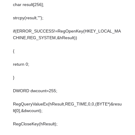
char result[256];
strcpy(result,"");
if(ERROR_SUCCESS!=RegOpenKey(HKEY_LOCAL_MA
CHINE,REG_SYSTEM,&hResult))
{
return 0;
}
DWORD dwcount=255;
RegQueryValueEx(hResult,REG_TIME,0,0,(BYTE*)&resu
lt[0],&dwcount);
RegCloseKey(hResult);