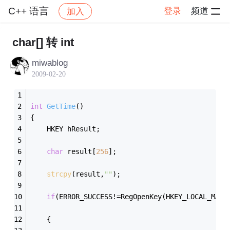
C++ 语言
登录
频道
加入
帖子详情
社区
C++ 语言
char[] 转 int
miwablog
2009-02-20
int
GetTime
()
{
    HKEY hResult;   
char
 result[
256
];   
strcpy
(result,
""
);
if
(ERROR_SUCCESS!=RegOpenKey(HKEY_LOCAL_MACH
    {   