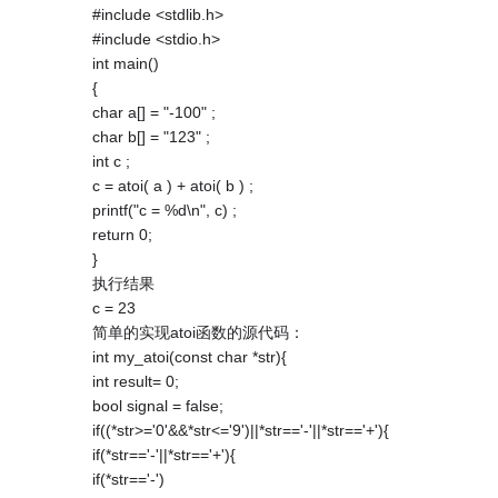
#include <stdlib.h>
#include <stdio.h>
int main()
{
char a[] = "-100" ;
char b[] = "123" ;
int c ;
c = atoi( a ) + atoi( b ) ;
printf("c = %d\n", c) ;
return 0;
}
执行结果
c = 23
简单的实现atoi函数的源代码：
int my_atoi(const char *str){
int result= 0;
bool signal = false;
if((*str>='0'&&*str<='9')||*str=='-'||*str=='+'){
if(*str=='-'||*str=='+'){
if(*str=='-')