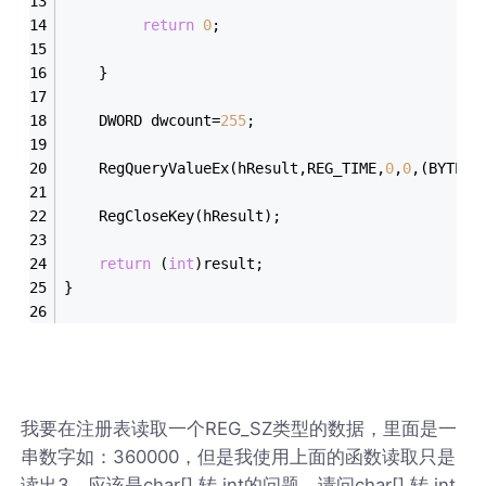
return
0
;   
    }   
    DWORD dwcount=
255
;   
    RegQueryValueEx(hResult,REG_TIME,
0
,
0
,(BYTE*)
    RegCloseKey(hResult);  
return
 (
int
)result;
}
我要在注册表读取一个REG_SZ类型的数据，里面是一
串数字如：360000，但是我使用上面的函数读取只是
读出3，应该是char[] 转 int的问题，请问char[] 转 int