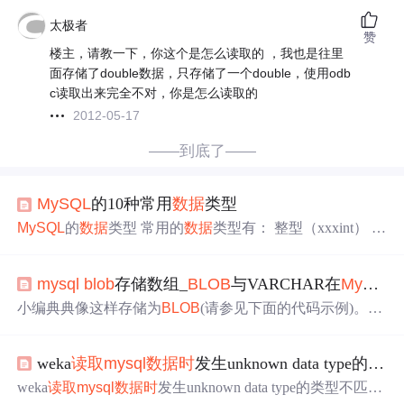
太极者
赞
楼主，请教一下，你这个是怎么读取的 ，我也是往里
面存储了double数据，只存储了一个double，使用odb
c读取出来完全不对，你是怎么读取的
2012-05-17
——到底了——
MySQL
的10种常用
数据
类型
MySQL
的
数据
类型 常用的
数据
类型有： 整型（xxxint） 位
类型(bit) 浮点型（float和
double
、real） 定点数（decimal,n
umeric） 日期
时
间类型（date,time,datetime,year） 字符串
mysql
blob
存储数组_
BLOB
与VARCHAR在
MySQL
（char,varchar,xxxtext） 二进制
数据
（xxx
Blob
、xxbinary）
枚举（enum） 集合（set） 1、整数（xxxint） 整数列的可
小编典典像这样存储为
BLOB
(请参见下面的代码示例)。我
选属性有三个： M: 宽度(在0填充的
时
候才有意义，否则不
认为这可能比使用Java序列化更好，因为Java的内置序列化
需要指定) uns.
将需要2427字节，并且非Java应用程序将很难处理
数据
。
weka
读取
mysql
数据
时
发生unknown data type的类型不匹配报错解决方案
也就是说，将来是否应该有任何非Java应用程序查询
数据
库....如果没有，则内置序列化会少一些。public static void st
weka
读取
mysql
数据
时
发生unknown data type的类型不匹配
oreInDB() throws IOException, SQLException {...