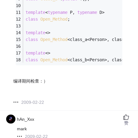
template
<
typename
 P, 
typename
 D>
class
Open_Method
;
template
<>
class
Open_Method
<
class_a<Person>, class_a<Do
template
<>
class
Open_Method
<
class_b<Person>, class_b<Do
编译期间检查：）
2009-02-22
hAn_Xxx
赞
mark
2009-02-22