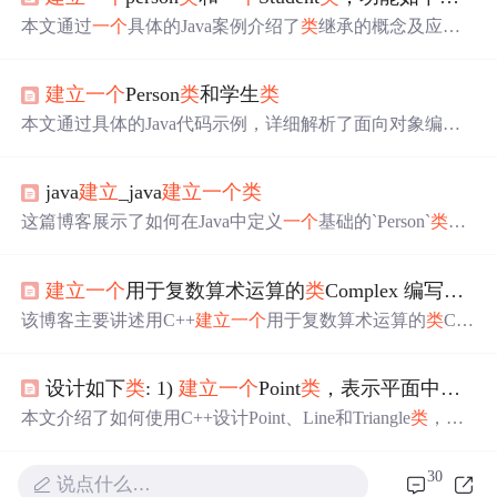
本文通过
一个
具体的Java案例介绍了
类
继承的概念及应
用。案例中定义了
一个
Person
类
，并在此基础上扩展了
一
个
Student子
类
，展示了如何通过继承复用代码并添加新的
建立
一个
Person
类
和学生
类
功能。
本文通过具体的Java代码示例，详细解析了面向对象编程
的基本概念，包括
类
的定义、属性和方法的使用，以及继
承的概念。通过Person和Student
类
的实现，展示了如何创
java
建立
_java
建立
一个
类
建对象、初始化属性，并使用继承来扩展
类
的功能。
这篇博客展示了如何在Java中定义
一个
基础的`Person`
类
及
其派生的`Teacher`、`Student`和`Official`
类
。这些
类
分别代
表人
类
、教师、学生和官员，并包含了如年龄、性别、身
建立
一个
用于复数算术运算的
类
Complex 编写
一个
高、体重、职业等属性。`Teacher`和`Student`
类
还额外包含
了学历属性，而`Teacher`有收入属性，`Student`有是否在谈
该博客主要讲述用C++
建立
一个
用于复数算术运算的
类
Co
恋爱的属性，`Official`
类
则有收入属性。示例还提供了如
mplex，以struct
类
实现，并编写程序对其进行测试，结果以
何实例化这些
类
并打印其信息的方法。
(a,b)格式输出，其中a为实部，b为虚部。
设计如下
类
: 1)
建立
一个
Point
类
，表示平面中的
一
本文介绍了如何使用C++设计Point、Line和Triangle
类
，实
现平面上的点、线段和三角形的基本操作，包括构造函
数、复制构造函数、边长计算、三角形构成检查及面积计
30
说点什么…
算。通过实例演示了如何输入点坐标创建几何对象并验证