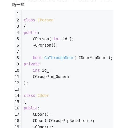
晰一些
class
CPerson
{
public
:
    CPerson( 
int
 id );
    ~CPerson();
bool
GoThroughDoor
( CDoor* pDoor )
;
private
:
int
 id_;
    CGroup* m_Owner;
};
class
CDoor
{
public
:
    CDoor();
    CDoor( CGroup* pRelation );
    ~CDoor();