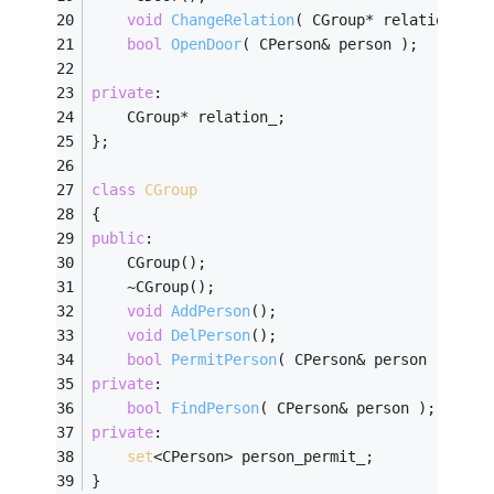
void
ChangeRelation
( CGroup* relation )
;
bool
OpenDoor
( CPerson& person )
;
private
:
    CGroup* relation_;
};
class
CGroup
{
public
:
    CGroup();
    ~CGroup();
void
AddPerson
()
;
void
DelPerson
()
;
bool
PermitPerson
( CPerson& person )
;
private
:
bool
FindPerson
( CPerson& person )
;
private
:
set
<CPerson> person_permit_;
}