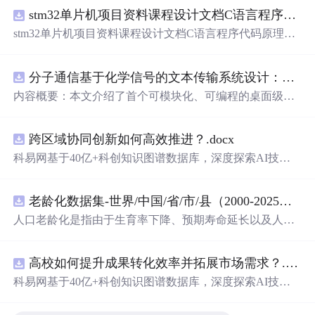
stm32单片机项目资料课程设计文档C语言程序代码原理图电路PCB实例无线智能报警器的设计
stm32单片机项目资料课程设计文档C语言程序代码原理图
电路PCB实例无线智能报警器的设计
分子通信基于化学信号的文本传输系统设计：桌面式实验平台实现与非线性特性分析
内容概要：本文介绍了首个可模块化、可编程的桌面级分
子通信平台，能够通过化学信号传输文本消息。该系统利
用酒精作为化学载体，结合Arduino微控制器、传感器和风
跨区域协同创新如何高效推进？.docx
扇控制气流，实现了基于化学扩散与流动辅助的通信机
制。研究展示了系统的非线性特性，验证了即使在非理想
科易网基于40亿+科创知识图谱数据库，深度探索AI技术
条件下仍可实现可靠通信，并评估了不同风扇类型和流速
在技术转移、成果转化、技术经纪、知识产权、产业创
对信号传播的影响，为未来宏观与微观尺度的分子通信实
新、科技招商等垂直领域的多样化应用场景，研究科技创
验提供了低成本、易复现的硬件平台。; 适合人群：具备电
老龄化数据集-世界/中国/省/市/县（2000-2025年）
新领域的AI+数智化解决方案，推动科技创新与产业创新
子工程、通信系统或交叉学科背景，从事纳米技术、生物
智能化发展。
人口老龄化是指由于生育率下降、预期寿命延长以及人口
通信或新型通信系统研究的科研人员及研究生。; 使用场景
年龄结构变化等因素，导致人口总体年龄结构向高年龄阶
及目标：①
用于
教学演示和科研实验中展示分子通信的基
段演变，表现为老年人口数量增加及其占总人口比重不断
本原理；②作为测试平台研究非线性信道建模、环境干
高校如何提升成果转化效率并拓展市场需求？.docx
提高的长期过程 从统计衡量标准看，国际上通常采用60岁
扰、流量调控对通信性能的影响；③推动面向管道、地
及以上人口占比或65岁及以上人口占比衡量人口老龄化程
科易网基于40亿+科创知识图谱数据库，深度探索AI技术
下、水下或体内等电磁不可行场景的替代通信技术发展。;
度。其中，65岁及以上人口占总人口比例达到7%，通常认
在技术转移、成果转化、技术经纪、知识产权、产业创
阅读建议：此资源强调理论与实践结合，建议读者关注其
为进入老龄化社会；达到14%，进入深度老龄化；超过2
新、科技招商等垂直领域的多样化应用场景，研究科技创