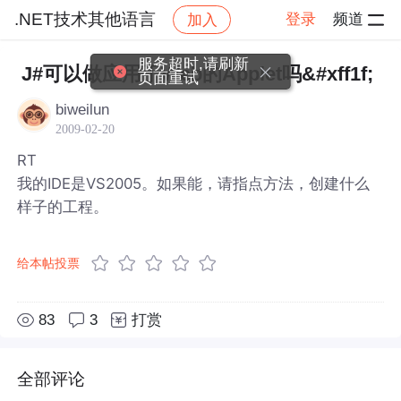
.NET技术其他语言
登录
频道
加入
帖子详情
社区
.NET技术其他语言
服务超时,请刷新
J#可以做应用于Web的Applet吗&#xff1f;
页面重试
biweilun
2009-02-20
RT
我的IDE是VS2005。如果能，请指点方法，创建什么
样子的工程。
给本帖投票
83
3
打赏
全部评论