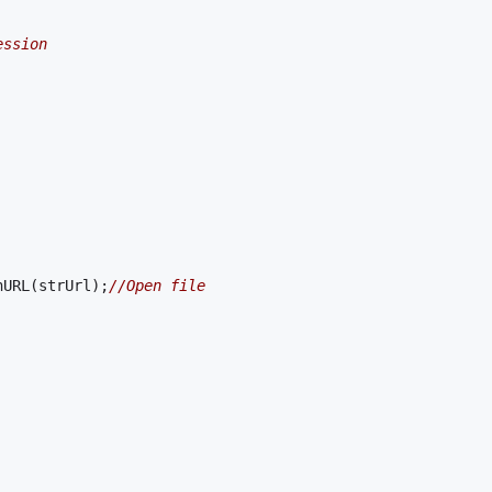
ession
nURL(strUrl);
//Open file