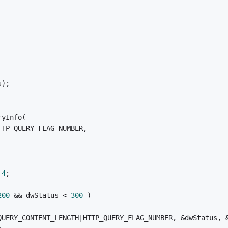
s);
ryInfo(
TTP_QUERY_FLAG_NUMBER,
 
4
;
200
 && dwStatus < 
300
 ) 
QUERY_CONTENT_LENGTH|HTTP_QUERY_FLAG_NUMBER, &dwStatus, 