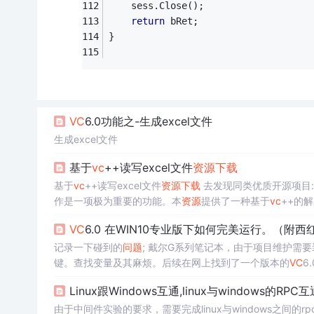
    sess.Close();
return
 bRet;
}
VC
6.0功能之-生成excel文件
生成excel文件
基于
vc
++读写excel文件
资源
下载
基于
vc
++读写excel文件
资源
下载
去发现同类优质开源项目:htt
作是一项极为重要的功能。本
资源
提供了一种基于
vc
++的
以下内容： 一个示例代码，展示了如何使用
vc
++进行Exc
VC
6.0 在WIN10专业版下如何完美运行。（附
记录一下碰到的
问题
; 戴尔G系列笔记本，由于项目维护需要
键。查找变量及其麻烦。后续在网上找到了一个版本的
VC
6
Linux跟Windows互通,linux与windows的R
由于中间件实验的要求，需要完成linux与windows之