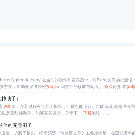
ps://gitcode.com/ 在当前的软件开发实践中，对Excel文件的批量读
解决方案，帮助开发者轻松
实现
Excel文件的读取与写入。
资源
简介 本
资源
el文件的读写操作。 一个文本格式的代码文件，方便...
西红柿助手）
装
VC
6.0，安装过程有过几个报错，但是也能运行，也能编译,就是没有
.0以及西红柿助手。能够完美运行。分享下。
下载
地址：​​​​ ...
PC互通信的完整例子
间的rpc通信，折腾了很久，终于搞定！写这篇文章的主要原因是，在查找资料