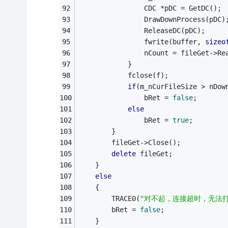
                CDC *pDC = GetDC();
                DrawDownProcess(pDC)
                ReleaseDC(pDC);
                fwrite(buffer, 
sizeo
                nCount = fileGet->Re
            }
            fclose(f);
if
(m_nCurFileSize > nDow
                bRet = 
false
;
else
                bRet = 
true
;
        }
        fileGet->Close();
delete
 fileGet;
    }
else
    {
        TRACE0(
"对不起，连接超时，无法打
        bRet = 
false
;
    }