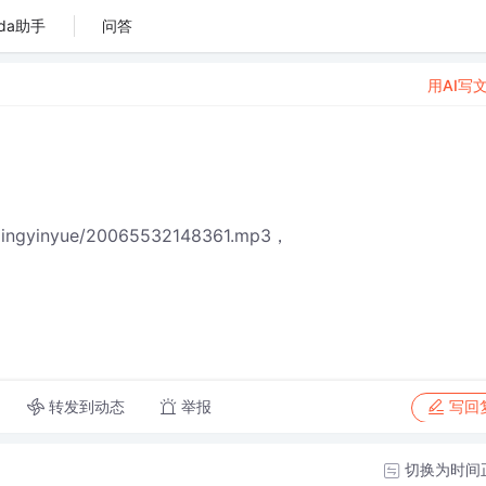
da助手
问答
用AI写
ngyinyue/20065532148361.mp3，
转发到动态
举报
写回
切换为时间