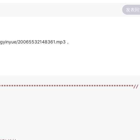
发表回
yinyue/20065532148361.mp3，
******************************************************//