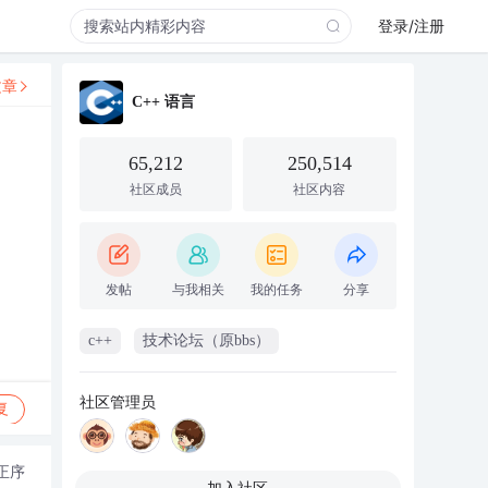
登录/注册
文章
C++ 语言
65,212
250,514
社区成员
社区内容
发帖
与我相关
我的任务
分享
c++
技术论坛（原bbs）
社区管理员
复
正序
加入社区