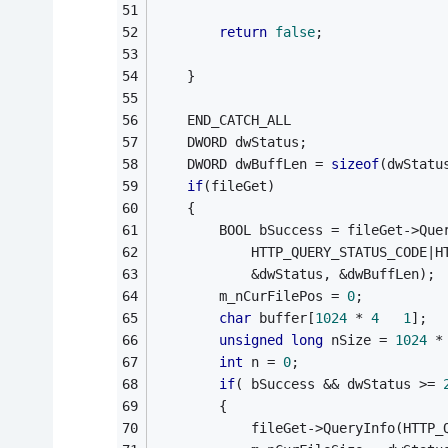
return
false
;
    }
    END_CATCH_ALL
    DWORD dwStatus;
    DWORD dwBuffLen = 
sizeof
(dwStatu
if
(fileGet)
    {
        BOOL bSuccess = fileGet->Que
            HTTP_QUERY_STATUS_CODE|H
            &dwStatus, &dwBuffLen);
        m_nCurFilePos = 
0
;
char
 buffer[
1024
 * 
4
1
];
unsigned
long
 nSize = 
1024
 *
int
 n = 
0
;
if
( bSuccess && dwStatus >= 
        {
            fileGet->QueryInfo(HTTP_