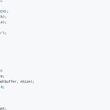
s;
024
);
th);
le);
b"
);
e)
ze;
ad(buffer, nSize);
 
0
;
unt;