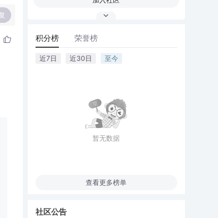
复
积分榜
荣誉榜
近7日
近30日
至今
暂无数据
查看更多榜单
社区公告