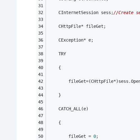
    CInternetSession sess;
//Create s
    CHttpFile* fileGet;
    CException* e;
    TRY
    {
        fileGet=(CHttpFile*)sess.Ope
    }
    CATCH_ALL(e)
    {
        fileGet = 
0
;