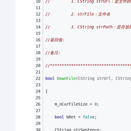
//         1、CString strUrl：是文件
//         2、strFile：文件名
//         3、CString strPath：是
//返回值: 
//备注: 
//**********************************
bool
DownFile
(CString strUrl, CStrin
{
    m_nCurFileSize = 
0
;
bool
 bRet = 
false
;
    CString strSentence;