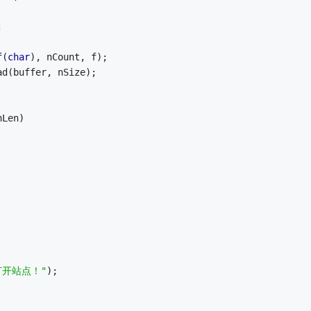
;
f
(
char
), nCount, f);
ad(buffer, nSize);
nLen)
开站点！"
);