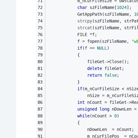
            m_nCurFileSize = dwStatu
char
 szFileName[
1024
];
            GetAppPath(szFileName, 
1
strcpy
(szFileName, strPa
strcat
(szFileName, strFi
            FILE *f;
            f = fopen(szFileName, 
"w
if
(f == 
NULL
)
            {
                fileGet->Close();
delete
 fileGet;
return
false
;
            }
if
(m_nCurFileSize < nSiz
                nSize = m_nCurFileSi
int
 nCount = fileGet->Re
unsigned
long
 nDownLen =
while
(nCount > 
0
)
            {
                nDownLen  = nCount;
                m_nCurFilePos  = nCo