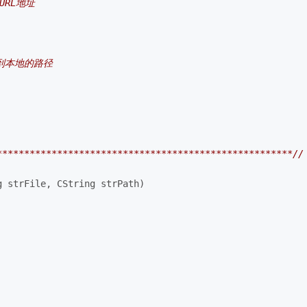
的URL地址
存放到本地的路径
******************************************************//
g strFile, CString strPath)