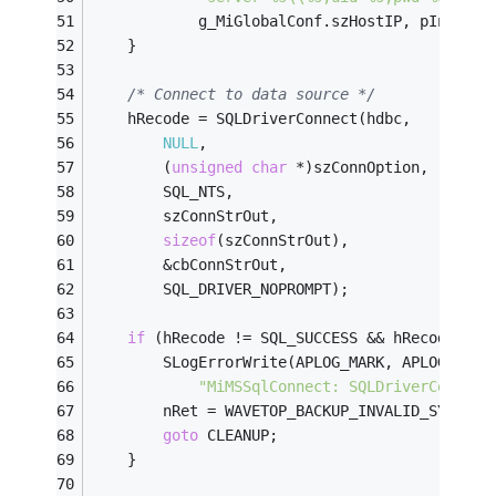
            g_MiGlobalConf.szHostIP, pInstNam
    }
/* Connect to data source */
    hRecode = SQLDriverConnect(hdbc, 
NULL
,
        (
unsigned
char
 *)szConnOption,
        SQL_NTS,
        szConnStrOut,
sizeof
(szConnStrOut),
        &cbConnStrOut,
        SQL_DRIVER_NOPROMPT);
if
 (hRecode != SQL_SUCCESS && hRecode != 
        SLogErrorWrite(APLOG_MARK, APLOG_NOER
"MiMSSqlConnect: SQLDriverConnect
        nRet = WAVETOP_BACKUP_INVALID_SYNTAX;
goto
 CLEANUP;
    }    