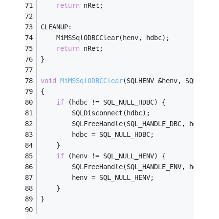
return
 nRet;
CLEANUP: 
    MiMSSqlODBCClear(henv, hdbc);
return
 nRet;
}
void
MiMSSqlODBCClear
(SQLHENV &henv, SQLHDBC 
{
if
 (hdbc != SQL_NULL_HDBC) {
        SQLDisconnect(hdbc);
        SQLFreeHandle(SQL_HANDLE_DBC, hdbc);
        hdbc = SQL_NULL_HDBC;
    }
if
 (henv != SQL_NULL_HENV) {
        SQLFreeHandle(SQL_HANDLE_ENV, henv);
        henv = SQL_NULL_HENV;
    }
}