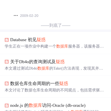
2009-02-20
——到底了——
Database 初见
疑惑
学生正在一项作业中构建一个
数据库
服务器，该服务器需
要处理标准查询语言的请求，并使用文件系统存储数据。
已遇到两个问题：1) ArrayList 的初始化需要指定泛型类
关于Db4o的查询测试及
疑惑
元素添加到ArrayList时遇到类型安全
型；2) 在尝试将List
警告。学生正努力解决这些问题以完成文件读写和服务器
本文通过测试Db4o
数据库
的Take()方法表现，发现其并非
响应命令的实现。
仅读取指定数量的数据，而是先取出所有数据再筛选。文
章展示了具体的测试代码及结果，并探讨了Db4o在.NET环
数据仓库生命周期的一些
疑惑
境下实现高效分页的可能性。
本文讨论了数据仓库生命周期的不同观点，包括需求驱动
与数据驱动的区别，以及如何结合两者进行设计。通过对
多本书籍观点的对比，提出了数据驱动+用户驱动的设计理
node.js 的
数据库
访问-Oracle (db-oracle)
念。