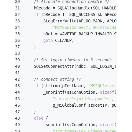
/* Allocate connection handle */
    hRecode = SQLAllocHandle(SQL_HANDLE_DBC, 
if
 (hRecode != SQL_SUCCESS && hRecode != 
        SLogErrorWrite(APLOG_MARK, APLOG_NOER
"MiMSSqlConnect: SQLAllocHandle f
        nRet = WAVETOP_BACKUP_INVALID_SYNTAX;
goto
 CLEANUP;
    }
/* Set login timeout to 3 seconds. */
    SQLSetConnectAttr(hdbc, SQL_LOGIN_TIMEOUT
/* connect string */
if
 (stricmp(pInstName, 
"MSSQLServer"
) == 
        _snprintf(szConnOption, 
sizeof
(szConn
"server=%s;uid=%s;pwd=%s"
, 
            g_MiGlobalConf.szHostIP, pUser, p
    }
else
 {
        _snprintf(szConnOption, 
sizeof
(szConn
"server=%s\\%s;uid=%s;pwd=%s"
, 