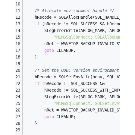
/* Allocate environment handle */
    hRecode = SQLAllocHandle(SQL_HANDLE_ENV, 
if
 (hRecode != SQL_SUCCESS && hRecode != 
        SLogErrorWrite(APLOG_MARK, APLOG_NOER
"MiMSSqlConnect: SQLAllocHandle f
        nRet = WAVETOP_BACKUP_INVALID_SYNTAX;
goto
 CLEANUP;
    }
/* Set the ODBC version environment attri
    hRecode = SQLSetEnvAttr(henv, SQL_ATTR_OD
if
 (hRecode != SQL_SUCCESS &&
        hRecode != SQL_SUCCESS_WITH_INFO) {
        SLogErrorWrite(APLOG_MARK, APLOG_NOER
"MiMSSqlConnect: SQLSetEnvAttr fa
        nRet = WAVETOP_BACKUP_INVALID_SYNTAX;
goto
 CLEANUP;
    }