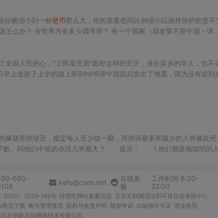
设你被缩小到一枚
硬币
那么大，你的质量也同比例缩小以保持你的密度不
怎么办？ 全世界共有多少调琴师？ 有一个国家（我发誓不是中国 - 译
是女孩，会继续要，直到生下男孩为止，最终这个国际的男女比例将是多
了全国人民的心，“上阵亲兄弟”面对这样的天灾，身在异乡的华人，也不
IME）上全是有关地震的讨论，又看了网上的新闻和图片，知道这是一场破
绿豆的麻袋里抓绿豆，规定每人至少抓一颗，而抓得最多和最少的人将被处死
豆子数。问他们中谁的存活几率最大？ 提示： 1.他们都是很聪
都分完 4.若有重复的情况，则也算最大或最小，一并处死。二、
微软
某题
400-660-
在线客
工作时间 8:30-
kefu@csdn.net
0108
服
22:00
2020〕1039-165号
经营性网站备案信息
北京互联网违法和不良信息举报中心
me商店下载
账号管理规范
版权与免责声明
版权申诉
出版物许可证
营业执照
026北京创新乐知网络技术有限公司