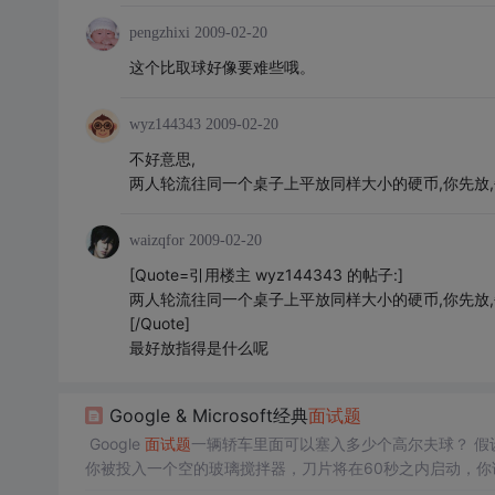
pengzhixi
2009-02-20
这个比取球好像要难些哦。
wyz144343
2009-02-20
不好意思,
两人轮流往同一个桌子上平放同样大小的硬币,你先放,
waizqfor
2009-02-20
[Quote=引用楼主 wyz144343 的帖子:]
两人轮流往同一个桌子上平放同样大小的硬币,你先放,
[/Quote]
最好放指得是什么呢
Google & Microsoft经典
面试题
Google
面试题
一辆轿车里面可以塞入多少个高尔夫球？ 假
你被投入一个空的玻璃搅拌器，刀片将在60秒之内启动，你该
者），人人希望生男孩，每个家庭都会不断地要孩子，如果