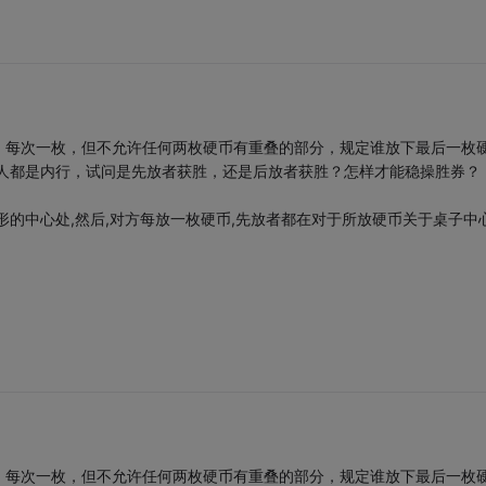
，每次一枚，但不允许任何两枚硬币有重叠的部分，规定谁放下最后一枚
个人都是内行，试问是先放者获胜，还是后放者获胜？怎样才能稳操胜券？
形的中心处,然后,对方每放一枚硬币,先放者都在对于所放硬币关于桌子中
，每次一枚，但不允许任何两枚硬币有重叠的部分，规定谁放下最后一枚