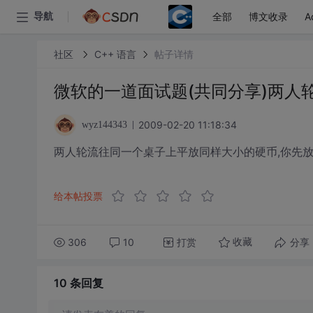
全部
博文收录
A
导航
社区
C++ 语言
帖子详情
微软的一道面试题(共同分享)两人
2009-02-20 11:18:34
wyz144343
两人轮流往同一个桌子上平放同样大小的硬币,你先放,
给本帖投票
306
10
打赏
分享
收藏
10 条
回复