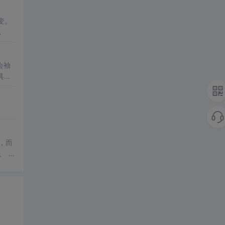
变。
少？
会袖
坏性
，而
明的人
S先