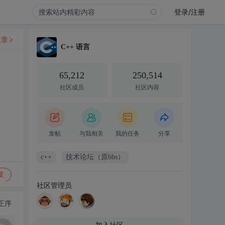
登录/注册
文章
C++ 语言
65,212
250,514
社区成员
社区内容
发帖
与我相关
我的任务
分享
c++
技术论坛（原bbs）
复
社区管理员
正序
加入社区