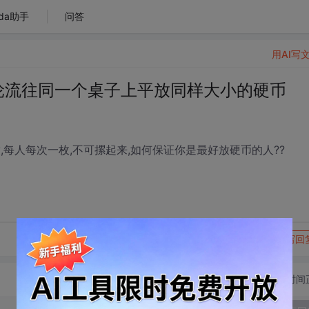
da助手
问答
用AI写
轮流往同一个桌子上平放同样大小的硬币
每人每次一枚,不可摞起来,如何保证你是最好放硬币的人??
转发到动态
举报
写回
切换为时间