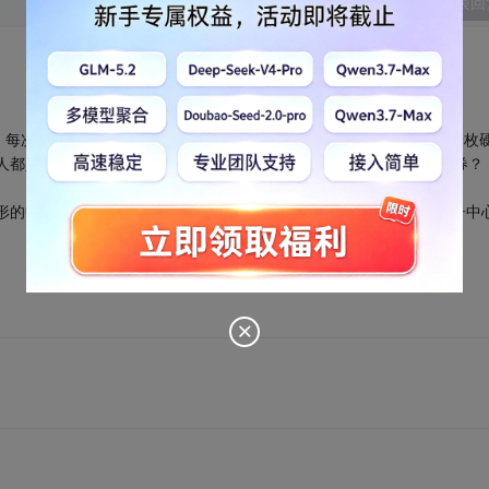
发表回
，每次一枚，但不允许任何两枚硬币有重叠的部分，规定谁放下最后一枚
个人都是内行，试问是先放者获胜，还是后放者获胜？怎样才能稳操胜券？
形的中心处,然后,对方每放一枚硬币,先放者都在对于所放硬币关于桌子中