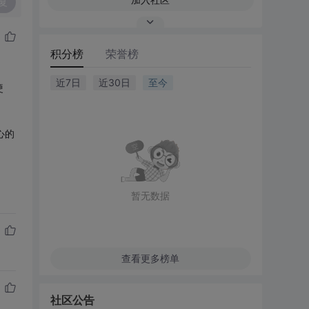
复
积分榜
荣誉榜
近7日
近30日
至今
硬
心的
暂无数据
查看更多榜单
社区公告