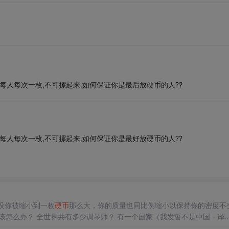
每人每次一枚,不可摞起来,如何保证你是最后放硬币的人??
每人每次一枚,不可摞起来,如何保证你是最好放硬币的人??
设你被缩小到一枚
硬币
那么大，你的质量也同比例缩小以保持你的密度不
怎么办？ 全世界共有多少调琴师？ 有一个国家（我发誓不是中国 - 译
是女孩，会继续要，直到生下男孩为止，最终这个国际的男女比例将是多