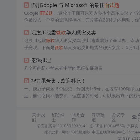
[转]Google 与 Microsoft 的最佳
面试题
Google
面试题
一辆校车里面可以塞入多少个高尔夫球？ 假
你被投入一个空的玻璃搅拌器，刀片将在60秒之内启动，你该
者），人人希望生男孩，每个家庭都会不断地要孩子，如果
记汶川地震
微软
华人赈灾义卖
请用编程语言...
记汶川地震
微软
华人赈灾义卖 汶川地震震撼了全世界，牵动
手旁观。下面是
微软
华人所记汶川地震的赈灾义卖： 5月12日早上送孩子上学的路上听到NPR讲中国四川发生了地震，因为没有提到具体
的情况，就没有太在意。到公司后才注意到
微软
华协（CH
逻辑推理
极强的7.8级（后来被修...
几个可能是小学或者中学的思维拓展题目
智力题合集，欢迎补充！
一、摸豆子问题 5个囚犯，分别按1-5号，在装有100颗
且，他们之间不能交流，但在抓的时候，可以摸出剩下的
2.他们的原则是先求保命，再去多杀人 3.100颗不必
生、P先生、Q先生
关于我
招贤纳
商务合
寻求报
协议专
们
士
作
道
区
公安备案号11010502030143
京ICP备19004658号
京网文〔
家长监护
网络110报警服务
中国互联网举报中心
Chro
©1999-2