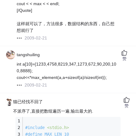
cout < < max < < endl;
[/Quote]
这样就可以了，方法很多，数据结构的东西，自己想
想就行了
2009-02-21
tangshuiling
赞
int a[10]={1233,4758,8219,347,1273,672,90,200,10
0,8888};
cout<<*max_element(a,a+sizeof(a)/sizeof(int));
2009-02-21
猫已经找不回了
赞
不派序了,直接把数组遍历一遍,输出最大的.
#
include
<stdio.h>
#
define
 MAX_LEN 10