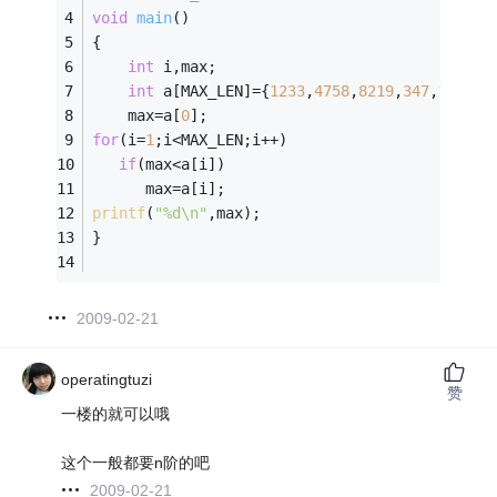
void
main
()
{ 
int
 i,max;
int
 a[MAX_LEN]={
1233
,
4758
,
8219
,
347
,
1273
,
6
    max=a[
0
];
for
(i=
1
;i<MAX_LEN;i++)
if
(max<a[i])
      max=a[i];
printf
(
"%d\n"
,max);
}
2009-02-21
operatingtuzi
赞
一楼的就可以哦
这个一般都要n阶的吧
2009-02-21