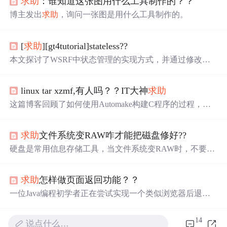
求助
：谁知道这张图用什么工具制作的？？
博主发出
求助
，询问一张图是用什么工具制作的。
[
求助
][gt4tutorial]stateless??
本文探讨了WSRF中状态管理的实现方式，并通过修改Mat
hService示例中的getValueRP方法，展示了如何使WebServic
e从无状态变为有状态的过程。实验结果表明，即使状态未
linux tar xzmf,有人吗？？IT大神
求助
明确保存在资源中，服务仍能保持状态。
这篇博客回顾了如何使用Automake构建C程序的过程，包
括从autoscan开始，到mv configure.scan configure.ac，然后
运行autoconf，编辑Makefile.am和configure.ac，最后通过aut
求助
文件系统变RAW咋才能把磁盘修好??
omake和autoconf生成Makefile，并执行make进行编译。文
章详细描述了每个步骤，并展示了生成的Makefile的部分内
硬盘是常用信息存储工具，当文件系统变RAW时，不要进
容。
行读写操作，应第一时间用专业软件恢复。介绍了光明数
据恢复软件的使用步骤，还提醒要先找回文件再格式化，
求助
怎样做页面返回功能？？
寻回资料暂存到其他盘。
一位Java编程初学者正在尝试实现一个类似浏览器后退按
钮的页面返回功能，寻求有关实现方法和技术指导。
14
说点什么…