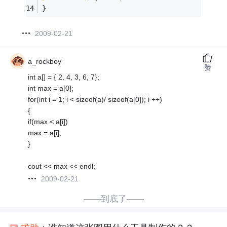
}
2009-02-21
a_rockboy
赞
int a[] = { 2, 4, 3, 6, 7};
int max = a[0];
for(int i = 1; i < sizeof(a)/ sizeof(a[0]); i ++)
{
if(max < a[i])
max = a[i];
}
cout << max << endl;
2009-02-21
——到底了——