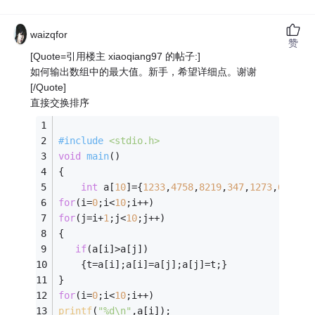
waizqfor
赞
[Quote=引用楼主 xiaoqiang97 的帖子:]
如何输出数组中的最大值。新手，希望详细点。谢谢
[/Quote]
直接交换排序
#
include
<stdio.h>
void
main
()
{ 
int
 a[
10
]={
1233
,
4758
,
8219
,
347
,
1273
,
672
,
90
for
(i=
0
;i<
10
;i++)
for
(j=i+
1
;j<
10
;j++)
{
if
(a[i]>a[j])
	{t=a[i];a[i]=a[j];a[j]=t;}
}
for
(i=
0
;i<
10
;i++)
printf
(
"%d\n"
,a[i]);