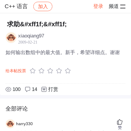
C++ 语言
登录
频道
加入
帖子详情
社区
C++ 语言
求助&#xff1f;&#xff1f;
xiaoqiang97
2009-02-21
如何输出数组中的最大值。新手，希望详细点。谢谢
给本帖投票
100
14
打赏
全部评论
harry330
赞