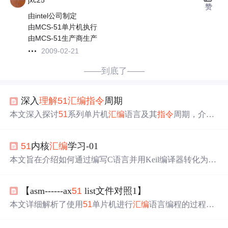
jxc25
赞
由intel公司制定
由MCS-51单片机执行
由MCS-51生产商生产
2009-02-21
——到底了——
深入
理解
51
汇编
指令
周期
本文深入探讨
51
系列单片机
汇编
语言及其
指令
周期，介绍
数据传送、算术运算等不同C
51
汇编
指令
的周期特点。重
点讨论如何通过
理解
指令
周期优化程序性能，强调合理安
51
内核
汇编
学习-01
排
指令
顺序和内存访问对提高
代码
效率的重要性。
本文旨在介绍如何通过编写C语言并用Keil编译器转化为
汇
编
代码
来学习
51
内核的
汇编
语言。学习目标是能够读懂
汇
编
代码
，以便在遇到程序逻辑问题或编译器优化导致的问
【asm------ax
51
list文件对照1】
题时进行分析。文中通过实例讲解了数据转移
指令
MOV，
并探讨了大小端存储模式。在调试过程中，通过观察变量
本文详细解析了使用
51
单片机进行
汇编
语言编程的过程，
在内存中的存储位置和值来
理解
CPU工作原理。学习
汇编
从源
代码
到编译后的目标
代码
，展示了伪
指令
、
指令
集、
对于
理解
程序执行路径和排查问题至关重要，尤其是在遇
注释以及跳转
指令
的编译对照。通过具体的例子，深入
理