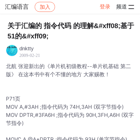
汇编语言
登录
频道
加入
帖子详情
社区
汇编语言
关于汇编的 指令代码 的理解&#xff08;基于
51的&#xff09;
dnktty
2009-02-21
北航 张迎新出的《单片机初级教程--单片机基础 第二
版》 在这本书中有个不懂的地方 大家赐教！
P71页
MOV A,#3AH ;指令代码为 74H,3AH (双字节指令)
MOV DPTR,#3FA6H ;指令代码为 90H,3FH,A6H (双字
节指令)
MOVC A,@A+DPTR ;指令代码为 93H (单字节指令)