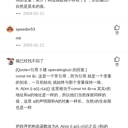
局部变量，离开了构造函数就不存在了】，所以输出r
自然是莫名的值。
2009-02-21
speeder53
赞
mk
2009-02-21
猫已经找不回了
赞
[Quote=引用 3 楼 operatingtuzi 的回复:]
const int &r; 这是一个常引用，所为引用 就是一个变量
的别名，一旦初始化 就始终与那个变量保持一致。
A::A(int i):a(i),r(a){} 这里相当于const int &r=a 其实r的
地址和a的地址是一样的，所以他们当然保留同样的
值，这里 a的声明期和A的对象一样长。当然r的生命期
也是一样
把程序把构造函数改为A::A(int i):a(i),r(i){}之后 r和i的