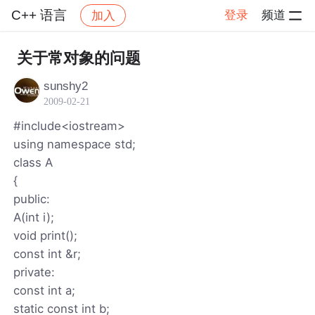
C++ 语言
登录
频道
加入
帖子详情
社区
C++ 语言
关于常对象的问题
sunshy2
2009-02-21
#include<iostream>
using namespace std;
class A
{
public:
A(int i);
void print();
const int &r;
private:
const int a;
static const int b;