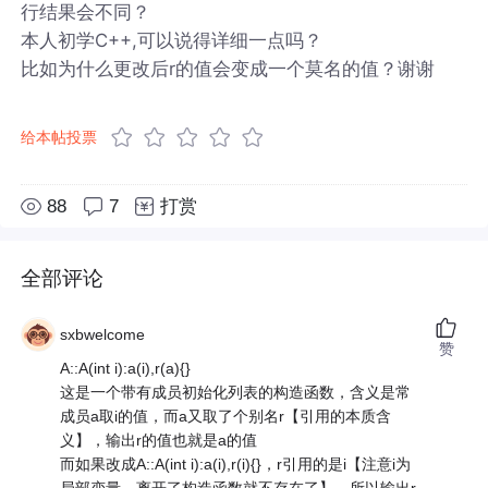
行结果会不同？
本人初学C++,可以说得详细一点吗？
比如为什么更改后r的值会变成一个莫名的值？谢谢
给本帖投票
88
7
打赏
全部评论
sxbwelcome
赞
A::A(int i):a(i),r(a){}
这是一个带有成员初始化列表的构造函数，含义是常
成员a取i的值，而a又取了个别名r【引用的本质含
义】，输出r的值也就是a的值
而如果改成A::A(int i):a(i),r(i){}，r引用的是i【注意i为