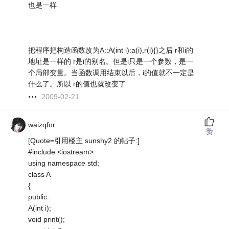
也是一样
把程序把构造函数改为A::A(int i):a(i),r(i){}之后 r和i的
地址是一样的 r是i的别名。但是i只是一个参数，是一
个局部变量。当函数调用结束以后，i的值就不一定是
什么了。所以 r的值也就改变了
2009-02-21
waizqfor
赞
[Quote=引用楼主 sunshy2 的帖子:]
#include <iostream>
using namespace std;
class A
{
public:
A(int i);
void print();