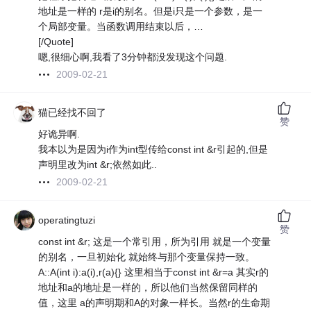
地址是一样的 r是i的别名。但是i只是一个参数，是一
个局部变量。当函数调用结束以后，…
[/Quote]
嗯,很细心啊,我看了3分钟都没发现这个问题.
2009-02-21
猫已经找不回了
赞
好诡异啊.
我本以为是因为i作为int型传给const int &r引起的,但是
声明里改为int &r;依然如此..
2009-02-21
operatingtuzi
赞
const int &r; 这是一个常引用，所为引用 就是一个变量
的别名，一旦初始化 就始终与那个变量保持一致。
A::A(int i):a(i),r(a){} 这里相当于const int &r=a 其实r的
地址和a的地址是一样的，所以他们当然保留同样的
值，这里 a的声明期和A的对象一样长。当然r的生命期