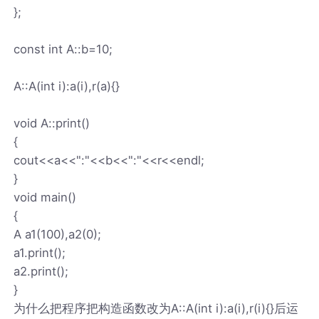
};
const int A::b=10;
A::A(int i):a(i),r(a){}
void A::print()
{
cout<<a<<":"<<b<<":"<<r<<endl;
}
void main()
{
A a1(100),a2(0);
a1.print();
a2.print();
}
为什么把程序把构造函数改为A::A(int i):a(i),r(i){}后运