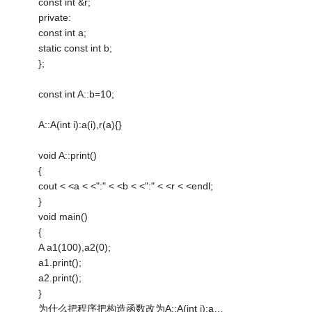
const int &r;
private:
const int a;
static const int b;
};
const int A::b=10;
A::A(int i):a(i),r(a){}
void A::print()
{
cout < <a < <":" < <b < <":" < <r < <endl;
}
void main()
{
A a1(100),a2(0);
a1.print();
a2.print();
}
为什么把程序把构造函数改为A::A(int i):a…