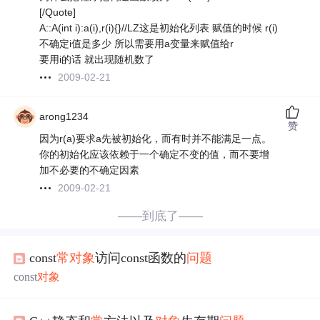
[/Quote]
A::A(int i):a(i),r(i){}//LZ这是初始化列表 赋值的时候 r(i)
不确定i值是多少 所以需要用a变量来赋值给r
要用i的话 就出现随机数了
2009-02-21
arong1234
赞
因为r(a)要求a先被初始化，而有时并不能满足一点。
你的初始化应该依赖于一个确定不变的值，而不要增
加不必要的不确定因素
2009-02-21
——到底了——
const
常
对象
访问const函数的
问题
const
对象