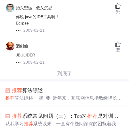
抬头望远，低头沉思
赞
你说 java的IDE工具啊！
Eclipse
2009-02-21
酒剑仙
赞
JBULIDER
2009-02-21
——到底了——
推荐
算法综述
推荐
算法综述 摘 要: 近年来，互联网信息指数级增长，
推荐
能够帮助用户发现感兴趣的物品，目前被广泛应用于
电子商务、搜索引擎、视频音乐网站、社交网络等。本篇
推荐
系统常见问题（三）：TopN
推荐
是对训练集中的用户进行
综述将介绍目前主流的
推荐
方法如基于内容的
推荐
、协同
过滤
推荐
、基于知识的
推荐
、基于网络结构的
推荐
、混合
从我学习
推荐
系统以来，一直有个疑问深深的困扰着我，
推荐
等。除此之外本综述还将介绍深度学习在
推荐
中的一