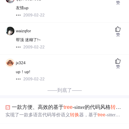
赞
友情up
2009-02-22
waizqfor
赞
帮顶 迷糊了!~
2009-02-22
jx324
赞
up！up!
2009-02-22
——到底了——
一款方便、高效的基于
tree
-sitter的代码风格
转换
器，
实现了一款多语言代码等价语义
转换
器，基于
tree
-sitter开
发工具包，对代码进行解析，并在具体语法树（concrete
sy
ntax
tree
, CST）树上进行节点的匹配和替换，支持Pytho