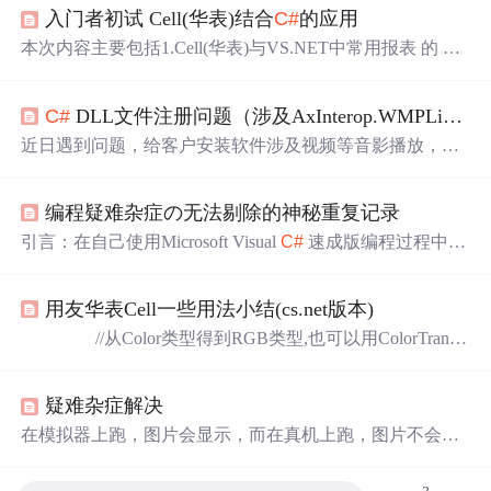
入门者初试 Cell(华表)结合
C#
的应用
本次内容主要包括1.Cell(华表)与VS.NET中常用报表 的 对
比参照2.简单的Cell(华表)在
C#
中的示例因工作需要，现开
始接触Cell(华表)，用该国产报表软件进行报表开发。和水
C#
DLL文件注册问题（涉及AxInterop.WMPLib.dll等）
晶报表及ReportServices等可以在服务器端进行操作的报表
不同，Cell(华表)是需要JavaScript或VBScript在客户端进行
近日遇到问题，给客户安装软件涉及视频等音影播放，安
操作。 Cell对照VS自带的报表的常用组成如下...
装软件启动过程遇到这样问题： 分析报错原因： 没有注册
类别(异常来自HRESULT:0x80040154(REGDB_E_CLASSN
编程疑难杂症の无法剔除的神秘重复记录
OTREG) 查找原因：Interop.WMPLib.dllAxInterop.WMPLib.
dll 程序内含private AxAPlayer3Li...
引言：在自己使用Microsoft Visual
C#
速成版编程过程中，
时不时总出现一些很郁闷的问题，一直尚未得到解决，在
此特地列出来，向园里的朋友们求助讨论一番。 注：本人
用友华表Cell一些用法小结(cs.net版本)
已经Google和百度求助过，但是没有找到满意的答案，当
然不排除自己的搜商还不够，假如哪位朋友能帮找出来，
//从Color类型得到RGB类型,也可以用ColorTransla
那更好！ 问题说明： 出问题的还是自己的一个项目：照片
tor.ToOle()方法 public int GetRGBFromColor(Color colo
信息管理器。上次才发生一起《编程疑难杂症の...
r) { byte r = color.R; byte g = color.G;
疑难杂症解决
byte ...
在模拟器上跑，图片会显示，而在真机上跑，图片不会显
示。 原因是真机上区分大小写。 转载于:https://www.cnblog
s.com/yangmx/p/3948834.html