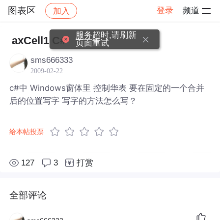
图表区
登录
频道
加入
帖子详情
社区
图表区
服务超时,请刷新
axCell1 C#
页面重试
sms666333
2009-02-22
c#中 Windows窗体里 控制华表 要在固定的一个合并
后的位置写字 写字的方法怎么写？
给本帖投票
127
3
打赏
全部评论