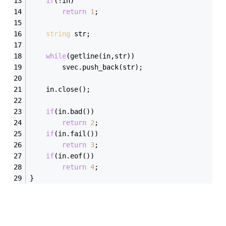
if
(!in)
return
1
;
string
 str;
while
(getline(in,str))
		svec.push_back(str);
	in.close();
if
(in.bad())
return
2
;
if
(in.fail())
return
3
;
if
(in.eof())
return
4
;
}