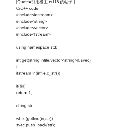
[Quote=引用楼主 ts118 的帖子:]
C/C++ code
#include<iostream>
#include<string>
#include<vector>
#include<fstream>
using namespace std;
int get(string infile,vector<string>& svec)
{
ifstream in(infile.c_str());
if(!in)
return 1;
string str;
while(getline(in,str))
svec.push_back(str);