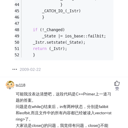
				}
		_CATCH_IO_(_Istr)
		}
if
 (!_Changed)
		_State |= ios_base::failbit;
	_Istr.setstate(_State);
return
 (_Istr);
	}
2009-02-22
ts118
赞
可能我没表达清楚吧，这段代码是C++Primer上一道习
题的答案。
问题是在while()结束后，in有两种状态，分别是falibit
和eofbit,而且文件中的所有内容都已经被读入vector<st
ring>了。
大家说是close()的问题，我觉得有问题，close()不能