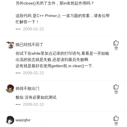
另外close()关闭了文件，那in依然起作用吗？
这段代码 是C++ Primer上 一道习题的答案，请各位帮
忙解答一下！
2009-02-22
猫已经找不回了
赞
你试下在while里加点记录的打印语句,看看是一开始输
出流的状态就是失败,还是读到最后失败啊.
还有就是最好在使用getlien前,in.clear()一下.
2009-02-22
帅得不敢出门
赞
貌似 没有必要如此测试
2009-02-22
waizqfor
赞