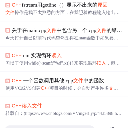
C++
fstream用getline（）显示不出来的
原因
文件
操作是我不太熟悉的方面，在我照着教程输入输出
时，发现
文件
可以创建，可以读出，但不能
读入
，即getlin
e（filestream，s）一直
失败
，后来找到
原因
了，是因为
文
关于在main.cpp
文件
中包含另一个.cpp
文件
的错误及
件
被打开并读出了几行，需要关闭再打开才能
读入
。理论
上
文件
打开关闭都需要判断，防止内存泄漏。
今天打开自己以前写代码突然觉得在man函数中如果要用
的很多自己实现的函数，如果把它们都放在main.cpp
文件
中太臃肿了。调试起来特别不方便。能不能把这些自己实
C++
cin 实现循环
读入
现的函数放到另外一个
文件
中呢？ 可是又不能把这些函数
放在.h
文件
中。因为书上说.h
文件
中做好只放结构体、类等
习惯了使用while(~scanf("%d",x)){}来实现循环
读入
，但是
的申明，函数实现最好放在.cpp
文件
中。好吧那我就把这
有时候使用泛型编程的时候就必须使用
C++
中的cin，但是
些函数放到一个.cpp
文件
中吧。所以我就新建了一个...
当我想要实现循环
读入
的时候却发现有些困难。 我们可以
C++
一个函数调用其他.cpp
文件
中的函数
看一下下面这个简单的例子： #include <iostream> using na
mespace std; int main() { int n; while(cin>>...
使用VC或VS创建
C++
项目的时候，会自动产生许多
文件
夹，其中有一个
文件
夹->源
文件
： 在该
文件
下可以自定义
许多.cpp
文件
，但是需要注意的是这里面的各个
文件
只能
C++
读入
文件
有一个
文件
中含有main()函数， 而且各个
文件
中不能使用
相同的函数名进行定义； 那么要那么多
文件
放在项目中有
转载自：(https://www.cnblogs.com/VVingerfly/p/4435898.htm
什么用呢？ 当然这里
C++
是提供一个
文件
调用其他
文件
中
l) 逐行
读入
void readTxt(string file) { ifstream infile; infile.open
函数的功能的， 这就可以让我们自定义一个只包含main()...
(file.data()); //将
文件
流对象与
文件
连接起来 assert(infile....