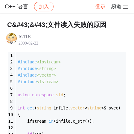
C++ 语言
登录
频道
加入
帖子详情
社区
C++ 语言
C&#43;&#43;文件读入失败的原因
ts118
2009-02-22
#
include
<iostream>
#
include
<string>
#
include
<vector>
#
include
<fstream>
using
namespace
std
;
int
get
(
string
 infile,
vector
<
string
>& svec)
{
ifstream 
in
(infile.c_str()
)
;