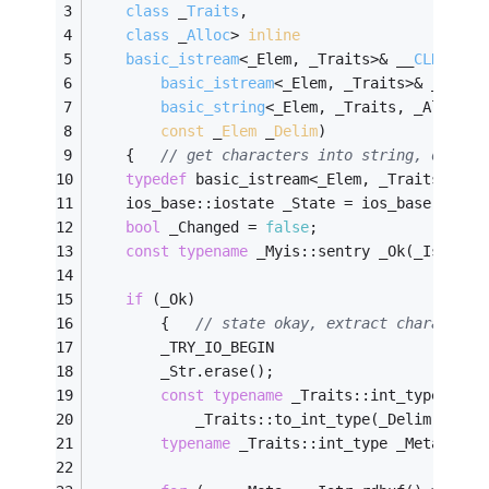
class
 _
Traits
,
class
 _
Alloc
> 
inline
basic_istream
<_Elem, _Traits>& __
CLRCALL_
basic_istream
<_Elem, _Traits>& _
Istr
,
basic_string
<_Elem, _Traits, _Alloc>&
const
 _
Elem
 _
Delim
)
{
// get characters into string, discar
typedef
 basic_istream<_Elem, _Traits> _My
	ios_base::iostate _State = ios_base::good
bool
 _Changed = 
false
;
const
typename
 _Myis::sentry _Ok(_Istr, 
t
if
 (_Ok)
		{	
// state okay, extract characters
		_TRY_IO_BEGIN
		_Str.erase();
const
typename
 _Traits::int_type _Met
			_Traits::to_int_type(_Delim);
typename
 _Traits::int_type _Meta = _I