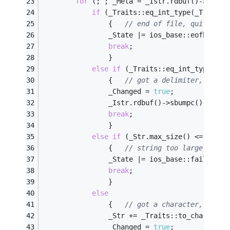
for
 (; ; _Meta = _Istr.rdbuf()->snext
if
 (_Traits::eq_int_type(_Traits:
				{	
// end of file, quit
				_State |= ios_base::eofbit;
break
;
				}
else
if
 (_Traits::eq_int_type(_Me
				{	
// got a delimiter, disca
				_Changed = 
true
;
				_Istr.rdbuf()->sbumpc();
break
;
				}
else
if
 (_Str.max_size() <= _Str.
				{	
// string too large, quit
				_State |= ios_base::failbit;
break
;
				}
else
				{	
// got a character, add i
				_Str += _Traits::to_char_typ
				_Changed = 
true
;