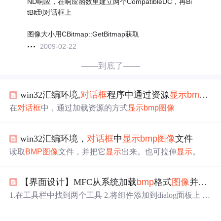
ND响应，在响应函数里建立两个CompatibleDC，再Bi
tBlt到对话框上
图像大小用CBitmap::GetBitmap获取
2009-02-22
——到底了——
win32汇编环境,
对话框
程序中通过资源
显示
bmp
图
在
对话框
中，通过加载资源的方式
显示
bmp
图像
win32汇编环境，
对话框
中
显示
bmp
图像
文件
读取
BMP
图像
文件，并把它
显示
出来。也可拉伸
显示
。
【界面设计】MFC从系统加载
bmp
格式
图像
并
显示
1.在工具栏中找到两个工具 2.将组件添加到dialog面板上 注
意： 我对PICTURE1按钮命名的ID是： 对图片控件命名的
ID是： 3.按键触发事件代码如下： 函数对应Name，获得