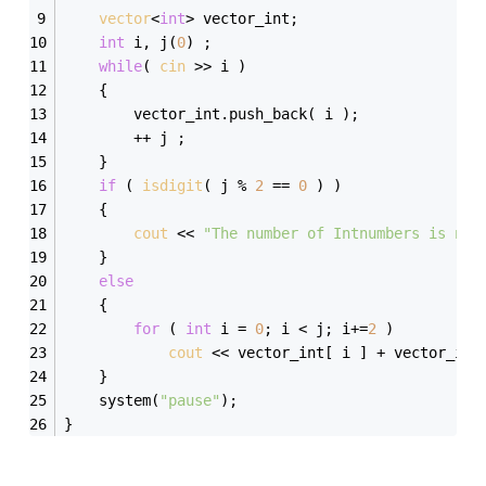
vector
<
int
> vector_int;
int
 i, j(
0
) ;
while
( 
cin
 >> i )
	{
		vector_int.push_back( i );
		++ j ;
	}
if
 ( 
isdigit
( j % 
2
 == 
0
 ) )
	{
cout
 << 
"The number of Intnumbers is not
	}
else
	{
for
 ( 
int
 i = 
0
; i < j; i+=
2
 )
cout
 << vector_int[ i ] + vector_int
	}
	system(
"pause"
);
}