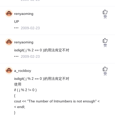
renyaoming
赞
UP
2009-02-23
renyaoming
赞
isdigit( j % 2 == 0 )的用法肯定不对
2009-02-23
a_rockboy
赞
isdigit( j % 2 == 0 )的用法肯定不对
使用
if ( j % 2 != 0 )
{
cout << "The number of Intnumbers is not enough" <
< endl;
}