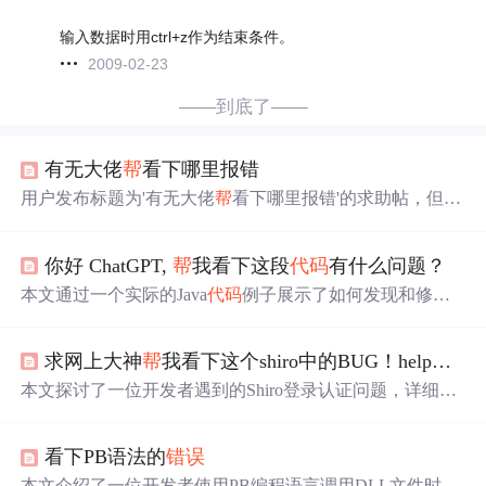
输入数据时用ctrl+z作为结束条件。
2009-02-23
——到底了——
有无大佬
帮
看下哪里报错
用户发布标题为'有无大佬
帮
看下哪里报错'的求助帖，但未
提供具体
代码
、
错误
信息、运行环境或相关上下文，导致
无法定位和诊断技术问题。在软件开发与调试过程中，完
你好 ChatGPT,
帮
我看下这段
代码
有什么问题？
整复现
错误
所需的要素包括：出错
代码
片段、完整
错误
堆
栈、使用的编程语言及版本、依赖库版本、操作系统及运
本文通过一个实际的Java
代码
例子展示了如何发现和修复
行平台等。
一个因未关闭文件流导致的BUG。ChatGPT成功地分析了
问题并提出了修复建议，证明了它在编程辅助和
代码
审查
求网上大神
帮
我看下这个shiro中的BUG！help！！
中的潜力。
本文探讨了一位开发者遇到的Shiro登录认证问题，详细描
述了在修改密码后，使用新密码登录时出现的
错误
情况，
尽管新密码与数据库中的一致。作者分享了其Shiro配置、
看下PB语法的
错误
自定义过滤器及项目地址，邀请专家共同诊断。
本文介绍了一位开发者使用PB编程语言调用DLL文件时遇