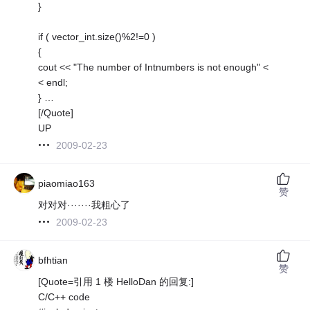
}
if ( vector_int.size()%2!=0 )
{
cout << "The number of Intnumbers is not enough" <
< endl;
} …
[/Quote]
UP
2009-02-23
piaomiao163
赞
对对对·······我粗心了
2009-02-23
bfhtian
赞
[Quote=引用 1 楼 HelloDan 的回复:]
C/C++ code