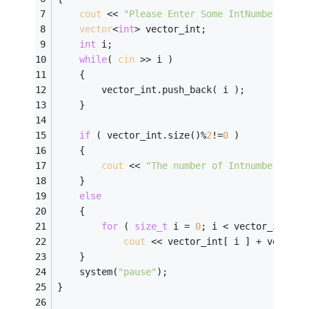
cout
 << 
"Please Enter Some IntNumbers"
 <<
vector
<
int
> vector_int; 
int
 i; 
while
( 
cin
 >> i )
	{ 
		vector_int.push_back( i );		
	} 
if
 ( vector_int.size()%
2
!=
0
 ) 
	{ 
cout
 << 
"The number of Intnumbers is 
	} 
else
	{ 
for
 ( 
size_t
 i = 
0
; i < vector_int.si
cout
 << vector_int[ i ] + vector_
	} 
	system(
"pause"
); 
}