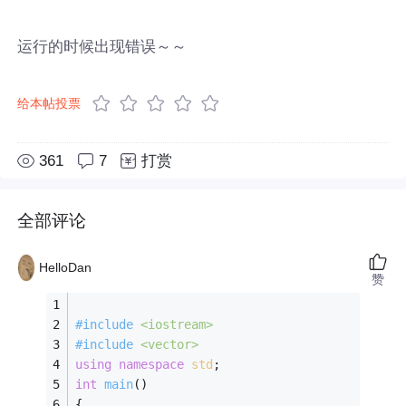
运行的时候出现错误～～
给本帖投票
361
7
打赏
全部评论
HelloDan
赞
#
include
<iostream>
#
include
<vector>
using
namespace
std
; 
int
main
()
{ 