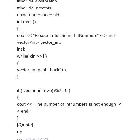
#include <iostream>
#include <vector>
using namespace std;
int main()
{
cout << "Please Enter Some IntNumbers" << endl;
vector<int> vector_int;
int i;
while( cin >> i )
{
vector_int.push_back( i );
}
if ( vector_int.size()%2!=0 )
{
cout << "The number of Intnumbers is not enough" <
< endl;
} …
[/Quote]
up
2009-02-23