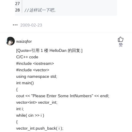
//这样试一下吧。
2009-02-23
waizqfor
赞
[Quote=引用 1 楼 HelloDan 的回复:]
C/C++ code
#include <iostream>
#include <vector>
using namespace std;
int main()
{
cout << "Please Enter Some IntNumbers" << endl;
vector<int> vector_int;
int i;
while( cin >> i )
{
vector_int.push_back( i );