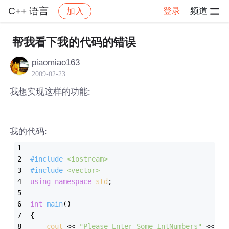
C++ 语言
登录
频道
加入
帖子详情
社区
C++ 语言
帮我看下我的代码的错误
piaomiao163
2009-02-23
我想实现这样的功能:
我的代码:
#
include
<iostream>
#
include
<vector>
using
namespace
std
;
int
main
()
{
cout
 << 
"Please Enter Some IntNumbers"
 << 
en