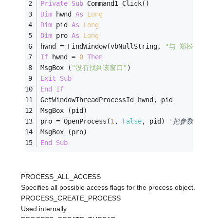
Private
Sub
 Command1_Click() 
Dim
 hwnd 
As
Long
Dim
 pid 
As
Long
Dim
 pro 
As
Long
hwnd = FindWindow(vbNullString, 
"与 郑松 交谈中
If
 hwnd = 
0
Then
MsgBox (
"没有找到该窗口"
) 
Exit
Sub
End
If
GetWindowThreadProcessId hwnd, pid 
MsgBox (pid) 
pro = OpenProcess(
1
, 
False
, pid) 
'把参数0改成1
MsgBox (pro) 
End
Sub
PROCESS_ALL_ACCESS
Specifies all possible access flags for the process object.
PROCESS_CREATE_PROCESS
Used internally.