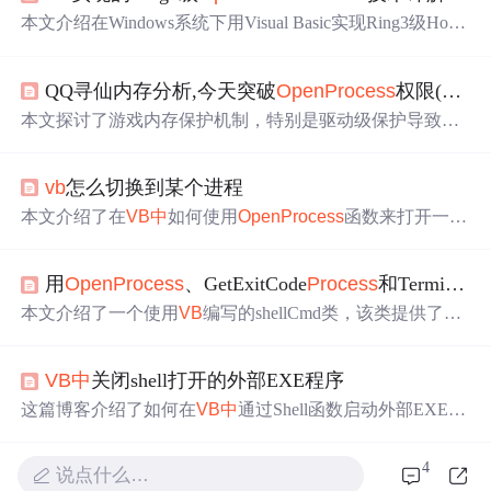
本文介绍在Windows系统下用Visual Basic实现Ring3级Hook
技术，重点是对
Open
Process
函数的拦截。阐述了Hook技
术概念、
Open
Process
函数功能及权限设置，讲解了在
VB
QQ寻仙内存分析,今天突破
Open
Process
权限(
VB
)
中
实现Hook的原理、步骤和实践，还提及相关函数使用、
DLL调用及在系统级编程
中
的应用，同时分析了稳定性和
本文探讨了游戏内存保护机制，特别是驱动级保护导致的
安全性问题。
外部程序无法访问游戏内存的问题。作者通过观察发现，
在游戏启动初期，任务管理器能获取游戏进程信息，而游
vb
怎么切换到某个进程
戏运行稳定后则无法读取。通过调用第三方驱动，成功在
RING0级别读取到游戏内存，为后续的内存分析工作奠定
本文介绍了在
VB
中
如何使用
Open
Process
函数来打开一个
基础。
现有的进程并获取其句柄。该函数允许开发者通过指定访
问权限和目标进程ID来实现进程间的同步操作。文章还提
用
Open
Process
、GetExitCode
Process
和Terminate
P
供了具体的示例代码。
本文介绍了一个使用
VB
编写的shellCmd类，该类提供了用
于检查进程是否正在运行和强制终止进程的功能。通过调
用Windows API函数如
Open
Process
和Terminate
Process
，
VB
中
关闭shell打开的外部EXE程序
实现了对指定进程ID的进程进行操作。
这篇博客介绍了如何在
VB
中
通过Shell函数启动外部EXE程
序，并使用Terminate
Process
和
Open
Process
函数来关闭
该程序。示例代码展示了如何打开记事本或计算器程序，
4
说点什么…
并在需要时终止其进程。