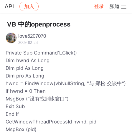
API
登录
频道
加入
帖子详情
社区
API
VB 中的openprocess
love5207070
2009-02-23
Private Sub Command1_Click()
Dim hwnd As Long
Dim pid As Long
Dim pro As Long
hwnd = FindWindow(vbNullString, "与 郑松 交谈中")
If hwnd = 0 Then
MsgBox ("没有找到该窗口")
Exit Sub
End If
GetWindowThreadProcessId hwnd, pid
MsgBox (pid)