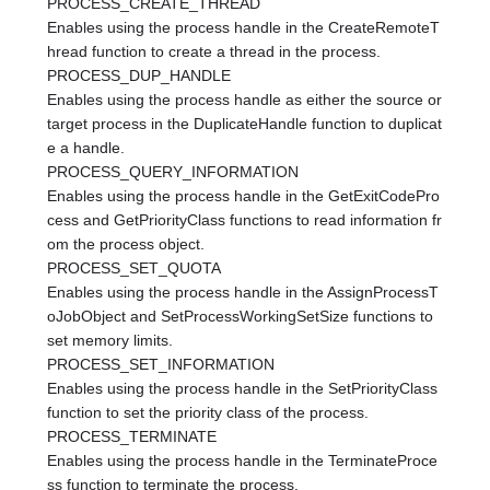
PROCESS_CREATE_THREAD
Enables using the process handle in the CreateRemoteT
hread function to create a thread in the process.
PROCESS_DUP_HANDLE
Enables using the process handle as either the source or
target process in the DuplicateHandle function to duplicat
e a handle.
PROCESS_QUERY_INFORMATION
Enables using the process handle in the GetExitCodePro
cess and GetPriorityClass functions to read information fr
om the process object.
PROCESS_SET_QUOTA
Enables using the process handle in the AssignProcessT
oJobObject and SetProcessWorkingSetSize functions to
set memory limits.
PROCESS_SET_INFORMATION
Enables using the process handle in the SetPriorityClass
function to set the priority class of the process.
PROCESS_TERMINATE
Enables using the process handle in the TerminateProce
ss function to terminate the process.