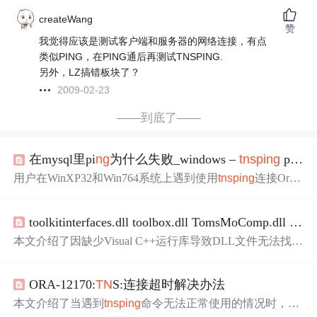
createWang
赞
我觉得应该是测试客户端和服务器的网络连接，有点
类似PING，在PING通后再测试TNSPING.
另外，LZ搞错板块了？
2009-02-23
——到底了——
在mysql里pi
ng
为什么失败_windows –
tn
spi
ng
pi
ng
用户在WinXP32和Win764系统上遇到使用
tn
spi
ng
连接Oracl
e服务器时出现3511和3509错误，尽管能通过sqlplus和Toad
成功连接。问题可能与Oracle 10g的一个已知缺陷有关，
tn
toolkitinterfaces.dll toolbox.dll TomsMoComp.dll todcn20.dll
spi
ng
.
exe
可能存在功能失效。解决方案可能涉及应用特定
的补丁或者检查环境变量设置，尤其是ORACLE_HOM
本文介绍了因缺少Visual C++运行库导致DLL文件无法找到
E。
的问题及解决方法，推荐通过专用工具下载并正确放置32
位和64位DLL文件至系统目录，如SysWOW64和System3
ORA-12170:
TN
S:连接超时解决办法
2，以修复常见软件运行错误。
本文介绍了当遇到
tn
spi
ng
命令无法正常使用的情况时，如