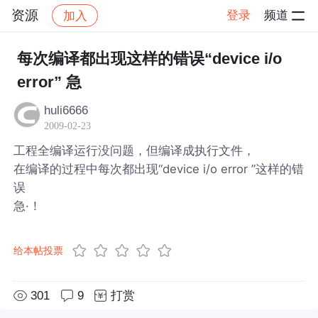
资源
登录
频道
加入
帖子详情
社区
资源
每次编译都出现这样的错误“device i/o
error” 急
huli6666
2009-02-23
工程全编译运行没问题，但编译成执行文件，
在编译的过程中每次都出现“device i/o error ”这样的错
误
急·！
给本帖投票
301
9
打赏