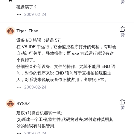
赞
磁盘满了？
2009-02-24
Tiger_Zhao
赞
设备 I/O 错误（错误 57）
在 VB-IDE 中运行，它会监控程序打开的句柄，有时会
自动进行关闭、释放操作；而 exe 方式运行就没有这
个保姆了。
仔细检查外部设备、文件的操作。尤其不能用 END 语
句，对你的程序来说 END 语句等于直接拍拍屁股走
人，对系统来说该设备依旧被占用，出错很正常。
2009-02-24
SYSSZ
赞
建议:(1)换台机器试一试;
(2)新建一个工程,将控件,代码拷过去,对付这种莫明其
妙的错误有时很管用.
2009-02-24