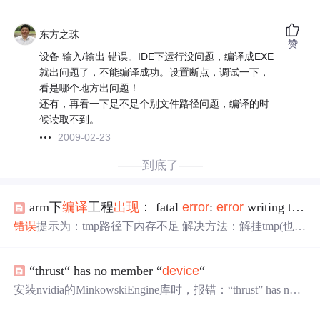
东方之珠
赞
设备 输入/输出 错误。IDE下运行没问题，编译成EXE
就出问题了，不能编译成功。设置断点，调试一下，
看是哪个地方出问题！
还有，再看一下是不是个别文件路径问题，编译的时
候读取不到。
2009-02-23
——到底了——
arm下
编译
工程
出现
： fatal
error
:
error
writing to /tmp/cc1ezU8m.s: No space left on
错误
提示为：tmp路径下内存不足 解决方法：解挂tmp(也有
说需要清空该路径下内存和扩大内存的：https://www.cfd-o
nline.com/Forums/openfoam-installation/57669-fatal-
error
-
error
“thrust“ has no member “
device
“
-writing-tmp-no-space-left-
device
.html) sudo umount -l /tmp
安装nvidia的MinkowskiEngine库时，报错：“thrust” has no
member “
device
”（其实还有其他
错误
，这些
错误
的本质原
因是一样的）