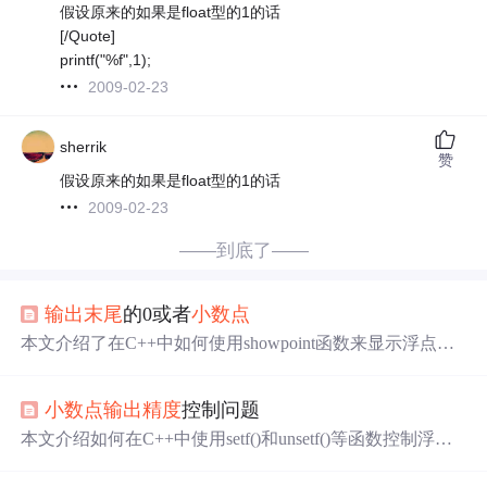
假设原来的如果是float型的1的话
[/Quote]
printf("%f",1);
2009-02-23
sherrik
赞
假设原来的如果是float型的1的话
2009-02-23
——到底了——
输出
末尾
的0或者
小数点
本文介绍了在C++中如何使用showpoint函数来显示浮点数
的
末尾
0或
小数点
，通过实例展示了不同
精度
设置下浮点数
的
输出
效果。
小数点
输出
精度
控制问题
本文介绍如何在C++中使用setf()和unsetf()等函数控制浮点
数的
小数点
输出
精度
，包括去除小数
末尾
的0、设置定点
输
出
及调整
输出
精度
的方法。