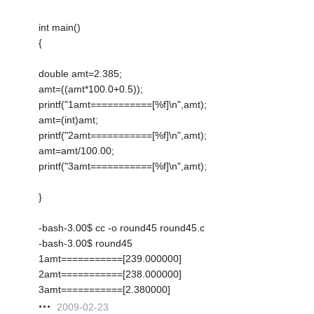
int main()
{
double amt=2.385;
amt=((amt*100.0+0.5));
printf("1amt===========[%f]\n",amt);
amt=(int)amt;
printf("2amt===========[%f]\n",amt);
amt=amt/100.00;
printf("3amt===========[%f]\n",amt);
}
-bash-3.00$ cc -o round45 round45.c
-bash-3.00$ round45
1amt===========[239.000000]
2amt===========[238.000000]
3amt===========[2.380000]
2009-02-23