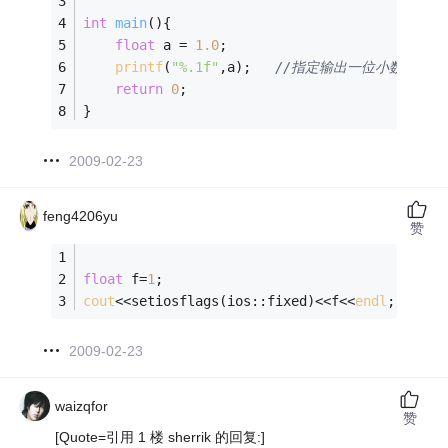
int
main
()
{
float
 a = 
1.0
;
printf
(
"%.1f"
,a);	
//指定输出一位小数
return
0
;
}
2009-02-23
feng4206yu
赞
float
 f=
1
;
cout
<<setiosflags(ios::fixed)<<f<<
endl
;
2009-02-23
waizqfor
赞
[Quote=引用 1 楼 sherrik 的回复:]