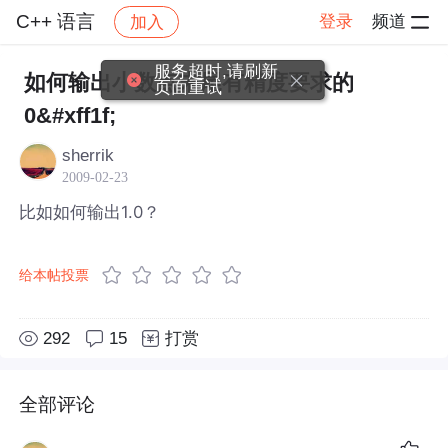
C++ 语言
登录
频道
加入
帖子详情
社区
C++ 语言
服务超时,请刷新
如何输出小数点末尾有精度要求的
页面重试
0&#xff1f;
sherrik
2009-02-23
比如如何输出1.0？
给本帖投票
292
15
打赏
全部评论