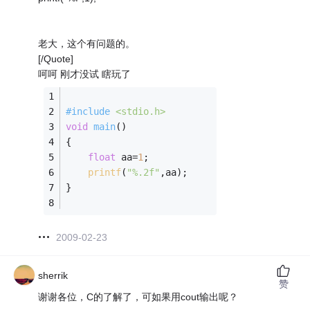
老大，这个有问题的。
[/Quote]
呵呵 刚才没试 瞎玩了
#
include
<stdio.h>
void
main
()
{
float
 aa=
1
;
printf
(
"%.2f"
,aa);
}
2009-02-23
sherrik
赞
谢谢各位，C的了解了，可如果用cout输出呢？