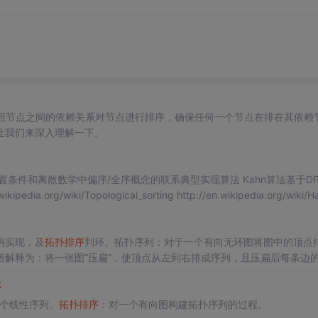
按照节点之间的依赖关系对节点进行排序，确保任何一个节点在排在其依赖
让我们来深入理解一下。
件和离散数学中偏序/全序概念的联系典型实现算法 Kahn算法基于DFS的
码实现，及
拓扑排序
判环。拓扑序列：对于一个有向无环图将图中的顶点
解释为：将一张图“压扁”，使顶点从左到右排成序列，且压扁后每条边
是求解一张有向无环图拓扑序列的过程。
序
个线性序列。
拓扑排序