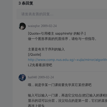
3 条
回复
请发表友善的回复…
waizqfor
2009-02-24
[Quote=引用楼主 sapphirehjr 的帖子:]
做一个图形界面的托普排序，请给与一些指导。
主要是有关于序列的输入
[/Quote]
http://www.comp.nus.edu.sg/~xujia/mirror/algori
LZ先看看原理吧
hai040
2009-02-24
哦，就是学某一门课前要先学其它某些课吧
输入可以输入一门课，再选它父结点(把已输入的课程排列
显示的话可以分层，没父结点的是第一层，它们的直
再连上箭头