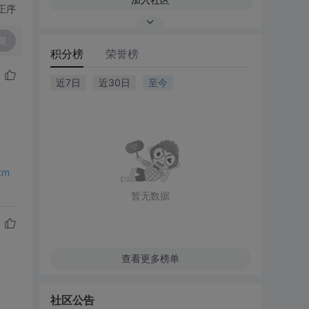
正序
复
积分榜
荣誉榜
近7日
近30日
至今
tm
暂无数据
查看更多榜单
社区公告