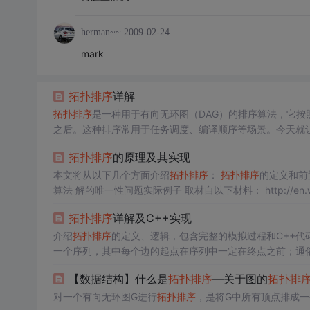
herman~~
2009-02-24
mark
拓扑排序
详解
拓扑排序
是一种用于有向无环图（DAG）的排序算法，它
之后。这种排序常用于任务调度、编译顺序等场景。今天就
拓扑排序
的原理及其实现
本文将从以下几个方面介绍
拓扑排序
：
拓扑排序
的定义和前置条
算法 解的唯一性问题实际例子 取材自以下材料： http://en.wikipedia.org/wiki/Topological_sorting http://en.wikipedia.org/wiki/Hamilt
onian_pat
拓扑排序
详解及C++实现
介绍
拓扑排序
的定义、逻辑，包含完整的模拟过程和C++代
一个序列，其中每个边的起点在序列中一定在终点之前；通俗
只能朝右，那么这个序列是这张图的拓扑序列。
拓扑排序
就
【数据结构】什么是
拓扑排序
—关于图的
拓扑排
​对一个有向无环图G进行
拓扑排序
，是将G中所有顶点排成一