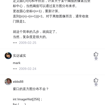
定义圆心r(n)和半径后，计算大于某个阈值的像素点坐
标中心，当然阈值可以通过直方图分布来求。
更改圆心坐标r(n+1)，重新计算。
直到||r(n)-r(n+1)||<1。对于离散图像而言，通常收敛
门限是1。
就这个简单的几步，就搞定了。
当然，复杂度是很大的。
2009-02-25
实达诚实
赞
mark
2009-02-24
eblis88
赞
窗口的直方图分布不会？
int ImageHist[256]；
for (......)