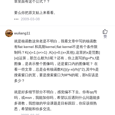
章里面有这个公式？？
要么你把原文贴上来看看。
2009-03-08
wuliang11
赞
就是核函数这块老是不明白，我看文章中写的核函数
有flat kernel 和高斯kernel,flat kernel不是有个条件限
制吗？K(x)=1;(x<=1) ,K(x)=0;(x=其他),这里的x是范数|
|x||运算，那怎么都为1呢？还有，你上面写的g=f*s,f是
图像，是表示整个图像吗，还是窗口内的图像呢？ 在
看一些文章，总是会有核函数K(||(y-xi)/h||^2),其中h是
搜索窗口的宽，要是搜索窗口为M*N的呢，那h应该是
多少？
就是好多细节部分不明白，感觉编不下去。你有qq号
吗，或msn，我能加你吗，希望以后遇到什么问题能多
多请教，我想做的毕业课题是目标跟踪，你应该很熟
悉，希望能和你多交流。