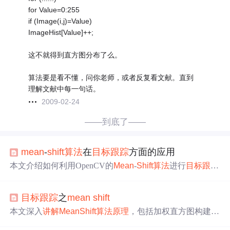
for Value=0:255
if (Image(i,j)=Value)
ImageHist[Value]++;
这不就得到直方图分布了么。
算法要是看不懂，问你老师，或者反复看文献。直到
理解文献中每一句话。
2009-02-24
——到底了——
mean
-
shift
算法
在
目标跟踪
方面的应用
本文介绍如何利用OpenCV的
Mean
-
Shift
算法
进行
目标跟踪
。通过将目标分割为HSV空间，计算颜色直方图，然后在
后续帧中应用
Mean
-
Shift
找到最匹配的颜色分布，从而实
目标跟踪
之
mean
shift
现目标定位。在代码示例中，展示了从捕获的视频或图像
中选择目标并进行实时跟踪的过程。
本文深入
讲解
Mean
Shift
算法
原理
，包括加权直方图构建、
颜色模型相似性度量及
Mean
shift
向量计算等核心内容，并