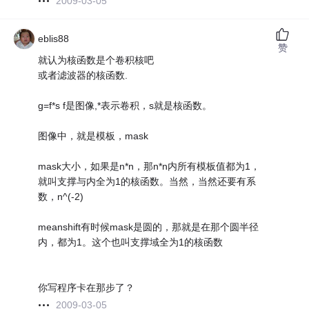
2009-03-05
eblis88
赞
就认为核函数是个卷积核吧
或者滤波器的核函数.
g=f*s f是图像,*表示卷积，s就是核函数。
图像中，就是模板，mask
mask大小，如果是n*n，那n*n内所有模板值都为1，
就叫支撑与内全为1的核函数。当然，当然还要有系
数，n^(-2)
meanshift有时候mask是圆的，那就是在那个圆半径
内，都为1。这个也叫支撑域全为1的核函数
你写程序卡在那步了？
2009-03-05