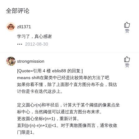
全部评论
zll1371
赞
学习了，真心感谢
2012-08-30
strongmission
赞
[Quote=引用 4 楼 eblis88 的回复:]
means shift在聚类中已经是比较简单的方法了吧
如果你看不懂，除了上面那个直方图分布不会，我估
计你是卡在迭代这步上。
定义圆心r(n)和半径后，计算大于某个阈值的像素点坐
标中心，当然阈值可以通过直方图分布来求。
更改圆心坐标r(n+1)，重新计算。
直到||r(n)-r(n+1)||<1。对于离散图像而言，通常收敛
门限是1。