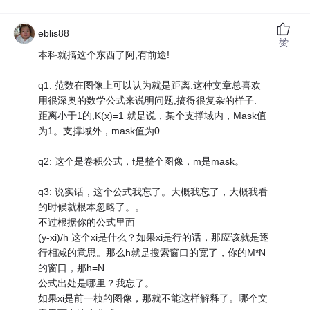
eblis88
赞
本科就搞这个东西了阿,有前途!
q1: 范数在图像上可以认为就是距离.这种文章总喜欢
用很深奥的数学公式来说明问题,搞得很复杂的样子.
距离小于1的,K(x)=1 就是说，某个支撑域内，Mask值
为1。支撑域外，mask值为0
q2: 这个是卷积公式，f是整个图像，m是mask。
q3: 说实话，这个公式我忘了。大概我忘了，大概我看
的时候就根本忽略了。。
不过根据你的公式里面
(y-xi)/h 这个xi是什么？如果xi是行的话，那应该就是逐
行相减的意思。那么h就是搜索窗口的宽了，你的M*N
的窗口，那h=N
公式出处是哪里？我忘了。
如果xi是前一桢的图像，那就不能这样解释了。哪个文