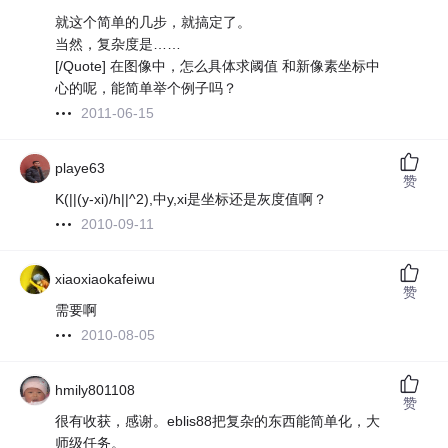
就这个简单的几步，就搞定了。
当然，复杂度是……
[/Quote] 在图像中，怎么具体求阈值 和新像素坐标中
心的呢，能简单举个例子吗？
2011-06-15
playe63
赞
K(||(y-xi)/h||^2),中y,xi是坐标还是灰度值啊？
2010-09-11
xiaoxiaokafeiwu
赞
需要啊
2010-08-05
hmily801108
赞
很有收获，感谢。eblis88把复杂的东西能简单化，大
师级任务。