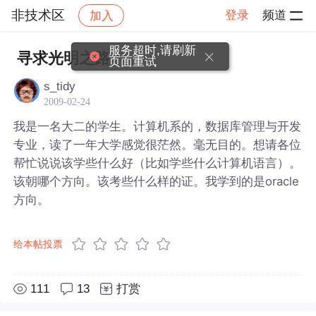
非技术区
登录
频道
加入
帖子详情
社区
非技术区
服务超时,请刷新
寻求光明之路
页面重试
s_tidy
2009-02-24
我是一名大二的学生。计算机系的，数据库管理与开发
专业，读了一年大学感觉很茫然。毫无目的。想请各位
帮忙说说该学些什么好（比如学些什么计算机语言）。
该朝哪个方向。该考些什么样的证。我学到的是oracle
方向。
给本帖投票
111
13
打赏