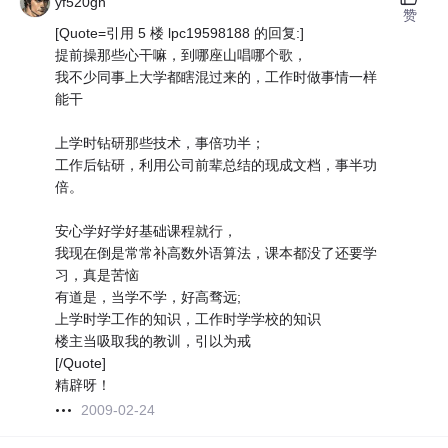
yf520gn
赞
[Quote=引用 5 楼 lpc19598188 的回复:]
提前操那些心干嘛，到哪座山唱哪个歌，
我不少同事上大学都瞎混过来的，工作时做事情一样
能干
上学时钻研那些技术，事倍功半；
工作后钻研，利用公司前辈总结的现成文档，事半功
倍。
安心学好学好基础课程就行，
我现在倒是常常补高数外语算法，课本都没了还要学
习，真是苦恼
有道是，当学不学，好高骛远;
上学时学工作的知识，工作时学学校的知识
楼主当吸取我的教训，引以为戒
[/Quote]
精辟呀！
2009-02-24