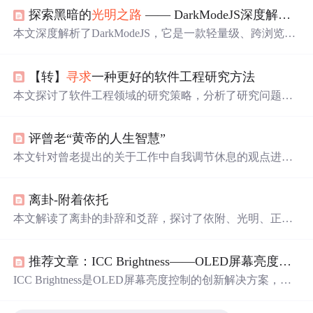
探索黑暗的
光明之路
—— DarkModeJS深度解析与推荐
本文深度解析了DarkModeJS，它是一款轻量级、跨浏览器
的暗黑模式切换工具，由JavaScript编写，无需依赖框架。
能根据用户系统时间自动切换网站主题，具有超轻量级、
【转】
寻求
一种更好的软件工程研究方法
跨浏览器兼容等特点，适用于各类Web项目，值得前端开
发者探索应用。
本文探讨了软件工程领域的研究策略，分析了研究问题、
结果和验证的类型，强调了研究策略对软件工程学科发展
的重要性。
评曾老“黄帝的人生智慧”
本文针对曾老提出的关于工作中自我调节休息的观点进行
了评论，作者赞同曾老大部分观点，但对于其部分逆来顺
受的态度持有异议，并强调面对过度加班等问题应积极
寻
离卦-附着依托
求
解决之道。
本文解读了离卦的卦辞和爻辞，探讨了依附、光明、正义
与明智选择的重要性。离卦象征火的附丽，强调在困难中
寻求
支持，光明照亮正义，同时指出不同爻位的寓意，包
推荐文章：ICC Brightness——OLED屏幕亮度控制的创新解决方案
括谨慎行动、明辨是非和适时征伐。,
ICC Brightness是OLED屏幕亮度控制的创新解决方案，专
为特定OLED显示屏打造，通过应用ICC色彩配置文件调节
亮度。该项目基于开发包，用C语言编写，具有广泛兼容