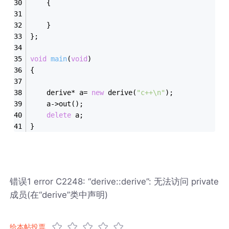
	{
	}
};
void
main
(
void
)
{  
	derive* a= 
new
 derive(
"c++\n"
);
	a->out();
delete
 a;
}
错误1 error C2248: “derive::derive”: 无法访问 private
成员(在“derive”类中声明)
给本帖投票