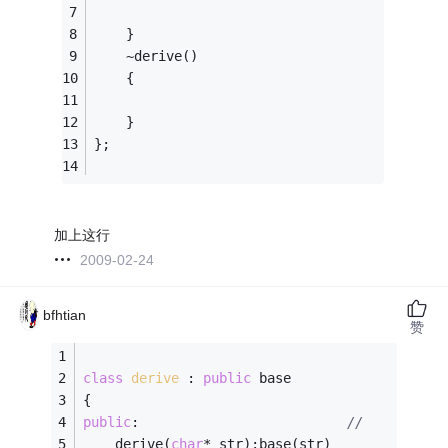
    }
    ~derive()
    {
    }
};
加上这行
2009-02-24
bfhtian
赞
class
derive
 :
public
 base
{
public
:                          
//
    derive(
char
* str):base(str)