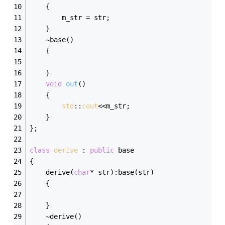
	{
		m_str = str;
	}
	~base()
	{
	}
void
out
()
	{
std
::
cout
<<m_str;
	}
};
class
derive
 :
public
 base
{
	derive(
char
* str):base(str)
	{
	}
	~derive()