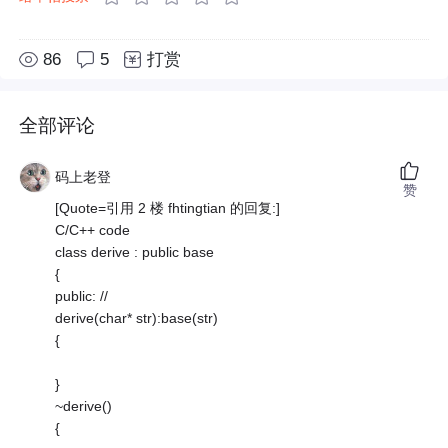
86
5
打赏
全部评论
码上老登
赞
[Quote=引用 2 楼 fhtingtian 的回复:]
C/C++ code
class derive : public base
{
public: //
derive(char* str):base(str)
{
}
~derive()
{