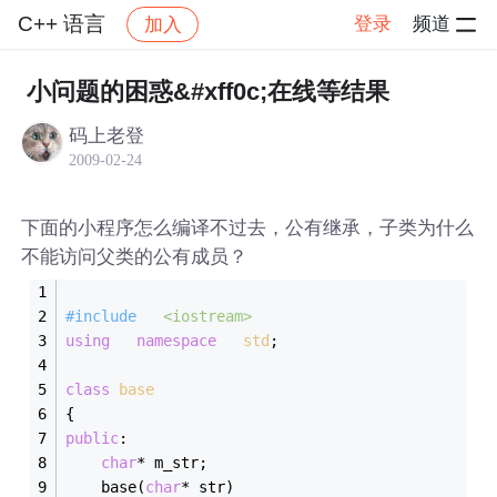
C++ 语言
登录
频道
加入
帖子详情
社区
C++ 语言
小问题的困惑&#xff0c;在线等结果
码上老登
2009-02-24
下面的小程序怎么编译不过去，公有继承，子类为什么
不能访问父类的公有成员？
#
include
<iostream>
using
namespace
std
;
class
base
{
public
: 
char
* m_str;
	base(
char
* str)