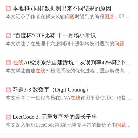
本地和oj同样数据测出来不同结果的原因
本文记录了作者在解决装箱
问题
时遇到的编程
困惑
，即代
码在本地IDE（Devcpp、VS2017）和
在线
评测系统（如Co
devs）上得到不同结果。
问题
源于缺少返回值的函数，尽
“百度杯”CTF比赛 十一月场小常识
管某些IDE允许其运行，但在严格环境下错误暴露。作者
强调，运行平台的差异可能掩盖代码逻辑错误，并提醒开
本文讲述了在处理十六进制到十进制转换时遇到的
问题
及
发者注意不同环境可能导致的行为差异。
解决过程。作者最初使用工具进行转换，但得到的结果令
人
困惑
，直到尝试
在线
工具才获得正确答案。通过去除前
在线
AI检测系统自建踩坑：从误判率42%降到7%的优化过程
导零，最终成功提交了正确的Flag。
本文详述自建
在线
AI检测系统的优化过程，重点解决高误
判率
问题
。通过重构多维特征体系（
困惑
度、n-gram重复
率、语义向量一致性、字级分布）、引入文本分类引导的
习题3-3 数数字（Digit Couting）
动态阈值机制、修复embedding量化导致的结果不一致、构
建短文本专用分类器，并结合业务真实标注数据校准，最
本文分享了一位程序员在UVA
在线
评测平台使用C++5提交
终将整体误判率从42%降至7%，漏判率压至5.2%，单条处
代码时遇到的WA
问题
及解决过程。作者最初
困惑
于代码运
理耗时120ms，QPS达27。
行结果正确却始终无法通过评测，后发现选择C++11而非C
LeetCode 3. 无重复字符的最长子串
++5是关键。文章详细记录了
问题
的定位与解决，包括代
码示例和调试心得。
本文深入解析LeetCode第3题无重复字符的最长子串
问题
，
通过两种不同的C++实现方案，探讨如何使用双指针及布
尔数组高效解决此
问题
。文章对比了个人解决方案与他人