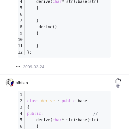
    derive(
char
* str):base(str)
    {
    }
    ~derive()
    {
    }
};
2009-02-24
bfhtian
赞
class
derive
 :
public
 base
{
public
：                     
//
    derive(
char
* str):base(str)
    {