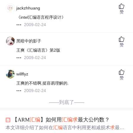
jackzhhuang
赞
《intel汇编语言程序设计》
2009-02-24
黑暗中的影子
赞
王爽《汇编语言》第2版
2009-02-24
willflyz
赞
王爽的不错啊,挺容易理解的.
2009-02-24
——到底了——
【ARM
汇编
】如何用
汇编
求
最大公约数？
本文详细介绍了如何在
汇编
语言中利用更相减损术
求
最大