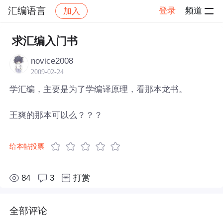
汇编语言
登录
频道
加入
帖子详情
社区
汇编语言
求汇编入门书
novice2008
2009-02-24
学汇编，主要是为了学编译原理，看那本龙书。
王爽的那本可以么？？？
给本帖投票
84
3
打赏
全部评论