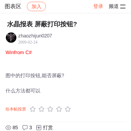
图表区
登录
频道
加入
帖子详情
社区
图表区
水晶报表 屏蔽打印按钮?
zhaozhijun0207
2009-02-24
Winfrom C#
图中的打印按钮,能否屏蔽?
什么方法都可以
给本帖投票
85
3
打赏