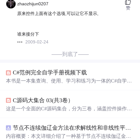
zhaozhijun0207
赞
原来控件上面有这个选项,可以让它不显示,
谁来接分下
2009-02-24
——到底了——
C#范例完全自学手册视频下载
本书是一本集查询、使用、学习和练习为一体的C#自学手
册，涵盖了窗体设计、控件开发、图形图像处理、报表
打
印
等技术。精选123个典型实例，附带实例源代码及全程语
C源码大集合 03(共3卷）
音视频讲解。
这是一个全面的C#源码集合，分为三卷，涵盖控件操作、
文件管理、程序设置、系统维护、图像处理、数据库开
发、网络应用、Web应用等多领域。每卷含丰富实例代
节点不连续伽辽金方法在求解线性和非线性平流方程中的一维实现（Matlab代码实现）
码，适合不同层次C#开发者学习参考，可提升开发效率。
内容概要：本文详细介绍了一种基于节点不连续伽辽金方