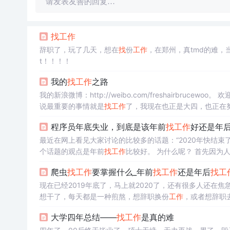
请发表友善的回复…
找
工作
辞职了，玩了几天，想在
找
份
工作
，在郑州，真tmd的难
t！！！！
我的
找
工作
之路
我的新浪微博：http://weibo.com/freshairbruc
说最重要的事情就是
找
工作
了，我现在也正是大四，也正在
开始真正踏入社会的第一次磨练。我在
找
工作
的过程中学会
程序员年底失业，到底是该年前
找
工作
好还是年
最近在网上看见大家讨论的比较多的话题：“2020年快结
个话题的观点是年前
找
工作
比较好。 为什么呢？ 首先因为人都是有种惰性的，一旦我们习惯于某种生活状态，我们其实是很难改变，尤其
像我们程序员这种上班族来讲，你如果每天上班加班，习惯
爬虫
找
工作
要掌握什么_年前
找
工作
还是年后
找
工
处于某一种状态的时候，你想要再去改变是比较困难。所以
看，年前的机
现在已经2019年底了，马上就2020了，还有很多人还在焦
想干了，每天都是一种煎熬，想辞职换份
工作
，或者想辞职
好考虑下诸多问题，到底是年前
找
工作
好还是年后
找
好呢？
大学四年总结——
找
工作
是真的难
聘的岗位，一般都是企业急招岗位，某...