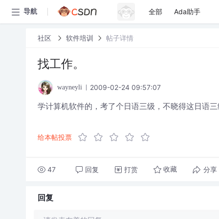
全部
Ada助手
导航
社区
软件培训
帖子详情
找工作。
2009-02-24 09:57:07
wayneyli
学计算机软件的，考了个日语三级，不晓得这日语三
给本帖投票
47
回复
打赏
分享
收藏
回复