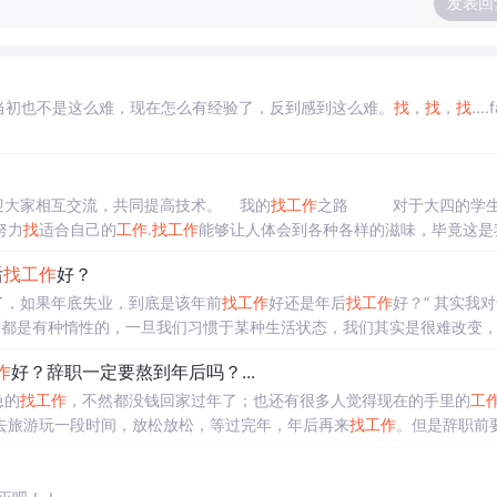
发表回
，当初也不是这么难，现在怎么有经验了，反到感到这么难。
找
，
找
，
找
....
ewoo。 欢迎大家相互交流，共同提高技术。 我的
找
工作
之路 对于大四的学
努力
找
适合自己的
工作
.
找
工作
能够让人体会到各种各样的滋味，毕竟这是
了很多，感受到很多，更是明白了很多。现在就把
后
找
工作
好？
束了，如果年底失业，到底是该年前
找
工作
好还是年后
找
工作
好？” 其实我对于这
于这种状态了，你也就不会觉得怎么累了。 其实这就是人的本性，当我们
作
好？辞职一定要熬到年后吗？...
建议年前失业的朋友，一定要在年前把
工作
找
好。 另外从这个从机会的角
急的
找
工作
，不然都没钱回家过年了；也还有很多人觉得现在的手里的
工
去旅游玩一段时间，放松放松，等过完年，年后再来
找
工作
。但是辞职前
这里我分析下年前
找
工作
和年后
找
工作
的优势劣势：年前
找
工作
优势：年