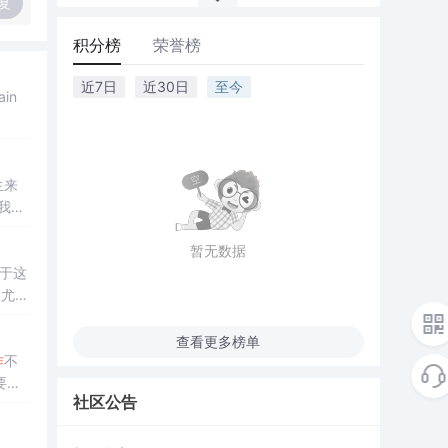
复
积分榜
荣誉榜
近7日
近30日
至今
fain
生来
我们
暂无数据
一直
度来
查看更多榜单
作
不
要好
社区公告
底招