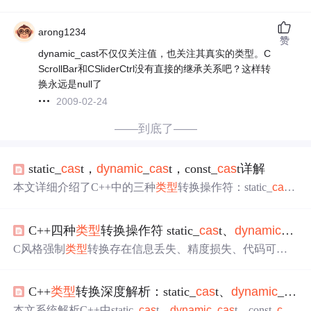
arong1234
赞
dynamic_cast不仅仅关注值，也关注其真实的类型。C
ScrollBar和CSliderCtrl没有直接的继承关系吧？这样转
换永远是null了
2009-02-24
——到底了——
static_
cas
t，
dynamic
_
cas
t，const_
cas
t详解
本文详细介绍了C++中的三种
类型
转换操作符：static_
cas
t
用于非多态
类型
的转换，包括基类与派生类之间的转换和
基本
类型
转换；
dynamic
_
cas
t提供了运行时
类型
信息，适
C++四种
类型
转换操作符 static_
cas
t、
dynamic
_
cas
用于多态
类型
的向下转换，确保
类型
安全；const_
cas
t则用
于去除对象的const属性以便修改。文章强调了转换操作的
C风格强制
类型
转换存在信息丢失、精度损失、代码可读
使用应谨慎，过多使用可能
影响
性能。
性下降等缺点，C++提供了四种
类型
转换符应对不同场
合，分别是static_
cas
t、
dynamic
_
cas
t、const_
cas
t和reinter
C++
类型
转换深度解析：static_
cas
t、
dynamic
_
cas
t
pret_
cas
t，文中详细介绍了它们的功能、使用场景及注意
事项。
本文系统解析C++中static_
cas
t、
dynamic
_
cas
t、const_
cas
t