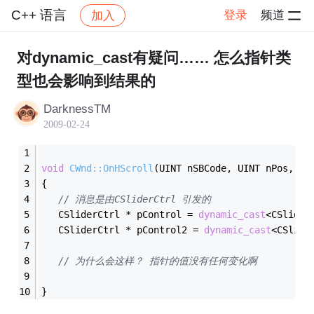
C++ 语言
登录
频道
加入
帖子详情
社区
C++ 语言
对dynamic_cast有疑问…… 怎么指针类
型也会影响到结果的
DarknessTM
2009-02-24
void
CWnd::OnHScroll
(UINT nSBCode, UINT nPos, CS
{
// 消息是由CSliderCtrl 引发的
   CSliderCtrl * pControl = 
dynamic_cast
<CSlider
   CSliderCtrl * pControl2 = 
dynamic_cast
<CSlide
// 为什么会这样？ 指针的值没有任何变化啊
}