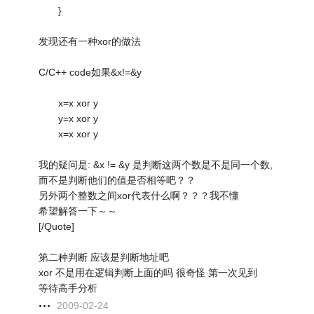
}
发现还有一种xor的做法
C/C++ code如果&x!=&y
x=x xor y
y=x xor y
x=x xor y
我的疑问是: &x != &y 是判断这两个数是不是同一个数,
而不是判断他们的值是否相等吧？？
另外两个整数之间xor代表什么啊？？？我不懂
希望解答一下～～
[/Quote]
第二种判断 应该是判断地址吧
xor 不是用在逻辑判断上面的吗 很奇怪 第一次见到
等待高手分析
2009-02-24