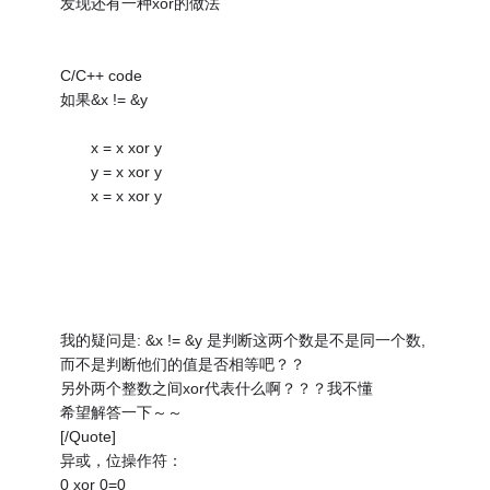
发现还有一种xor的做法
C/C++ code
如果&x != &y
x = x xor y
y = x xor y
x = x xor y
我的疑问是: &x != &y 是判断这两个数是不是同一个数,
而不是判断他们的值是否相等吧？？
另外两个整数之间xor代表什么啊？？？我不懂
希望解答一下～～
[/Quote]
异或，位操作符：
0 xor 0=0