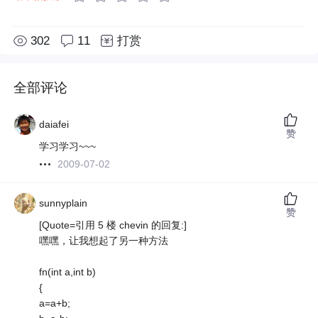
302
11
打赏
全部评论
daiafei
赞
学习学习~~~
2009-07-02
sunnyplain
赞
[Quote=引用 5 楼 chevin 的回复:]
嘿嘿，让我想起了另一种方法
fn(int a,int b)
{
a=a+b;