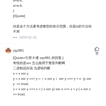
b=a-b;
a=a-b;
}
[/Quote]
但是这个方法要考虑整型的表示范围，但是lz的方法却
不用
2009-02-25
zqz981
赞
[Quote=引用 8 楼 zqz981 的回复:]
奇怪的是xor 怎么能用于整形判断啊
二进制还好说 当逻辑判断
x = x xor y
y = x xor y ==> y =（ x xor y ）xor y ==> y = x (y xor
y == true)
x = x xor y ==> x = ( x xor y) xor x ==> x = y ( x xor x
== true)