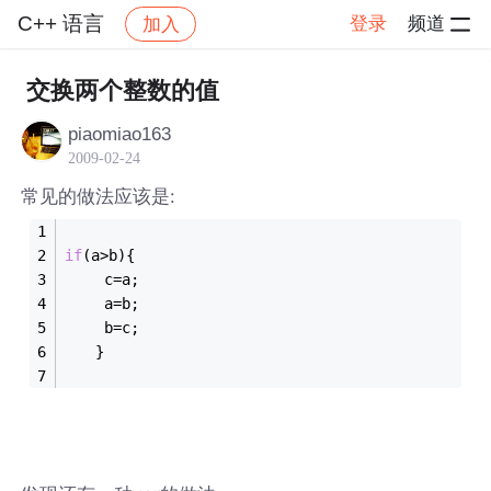
C++ 语言
登录
频道
加入
帖子详情
社区
C++ 语言
交换两个整数的值
piaomiao163
2009-02-24
常见的做法应该是:
if
(a>b){ 
　　 c=a; 
　　 a=b; 
　　 b=c; 
　　} 