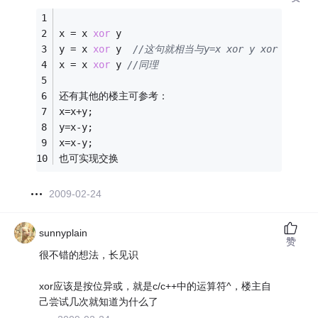
x = x 
xor
 y 
y = x 
xor
 y  
//这句就相当与y=x xor y xor y (而y 
x = x 
xor
 y 
//同理
还有其他的楼主可参考：
x=x+y;
y=x-y;
x=x-y;
也可实现交换
2009-02-24
sunnyplain
赞
很不错的想法，长见识
xor应该是按位异或，就是c/c++中的运算符^，楼主自
己尝试几次就知道为什么了