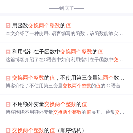
——到底了——
用函数
交换
两个
整数
的
值
本文介绍了一种使用C语言编写的函数，该函数能够实现
两个
整数
值
的
交换
。通过传入
两个
整数
的地址，函数内部
使用临时变量完成
值
的
交换
。此方法避免了直接操作全局
利用指针在子函数中
交换
两个
整数
的
值
变量，增强了代码的健壮性和可读性。
这篇博客介绍了在C语言中如何利用指针在子函数中
交换
两个
整数
的
值
。通过四个不同情况的代码示例，详细解释
了不使用指针、使用指针但未正确解引用、使用野指针以
交换
两个
整数
的
值
，不使用第三变量让
两个
数
交换
及正确
交换
值
的方法，阐述了指针在函数间传递和修改变
量
值
的关键作用。
博客介绍了不使用第三变量
交换
两个
整数
的
值
的 C 语言代
码。方法一是通过加减法实现
交换
，优点是节省内存、逻
辑简单，缺点是可能导致
整数
溢出；方法二利用异或运
不用额外变量
交换
两个
整数
的
值
算，优点是节省内存、执行速度快，缺点是代码可读性较
差。
博客围绕不用额外变量
交换
两个
整数
的
值
展开。通常
交换
需借助新变量，而本题提出新思路，可使用位运算的异或
运算或算数运算实现。位运算利用异或特点，算数运算通
交换
两个
整数
的
值
（顺序结构）
过加、减操作，围绕数轴上两点距离计算，虽多计算过