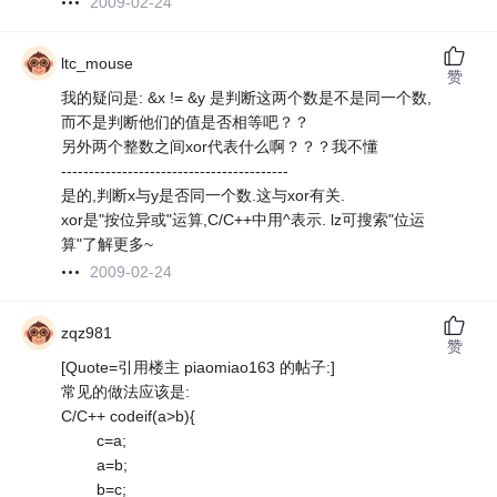
2009-02-24
ltc_mouse
赞
我的疑问是: &x != &y 是判断这两个数是不是同一个数,
而不是判断他们的值是否相等吧？？
另外两个整数之间xor代表什么啊？？？我不懂
-----------------------------------------
是的,判断x与y是否同一个数.这与xor有关.
xor是"按位异或"运算,C/C++中用^表示. lz可搜索"位运
算"了解更多~
2009-02-24
zqz981
赞
[Quote=引用楼主 piaomiao163 的帖子:]
常见的做法应该是:
C/C++ codeif(a>b){
c=a;
a=b;
b=c;