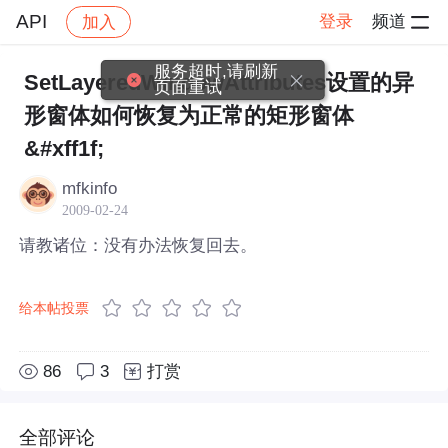
API
登录
频道
加入
帖子详情
社区
API
服务超时,请刷新
SetLayeredWindowAttributes设置的异
页面重试
形窗体如何恢复为正常的矩形窗体
&#xff1f;
mfkinfo
2009-02-24
请教诸位：没有办法恢复回去。
给本帖投票
86
3
打赏
全部评论