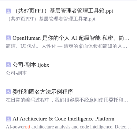
（共87页PPT）基层管理者管理工具箱.ppt
（共87页PPT）基层管理者管理工具箱.ppt
OpenHuman 是你的个人 AI 超级智能 私密、简洁、极其强大
简洁、UI 优先、人性化 — 清爽的桌面体验和简短的入门
流程让你从安装到拥有一个可用的智能体仅需几次点击
——无需先配置，无需终端。智能体有一张脸：一个桌面
公司-副本.ljobx
吉祥物，会说话、能感知周围环境、可作为真实参与者加
入你的 Google Meet 会议、跨周记住你，即使你停止输入
公司-副本
后仍在后台持续思考。
委托和匿名方法示例程序
在日常的编码过程中，我们很容易不经意间使用委托和匿
名方法。你可能没有定义过委托类型，但用到定义好的委
托类型是自然不过的。本资源是一个使用委托和匿名方法
AI Architecture & Code Intelligence Platform
的完整项目示例。
AI-power
ed
architecture analysis and code intelligence. Detects
circular deps,
layer
violations, dead modules, and more.