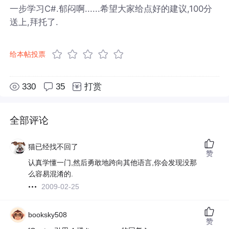
一步学习C#.郁闷啊......希望大家给点好的建议,100分
送上,拜托了.
给本帖投票
330
35
打赏
全部评论
猫已经找不回了
赞
认真学懂一门,然后勇敢地跨向其他语言,你会发现没那
么容易混淆的.
2009-02-25
booksky508
赞