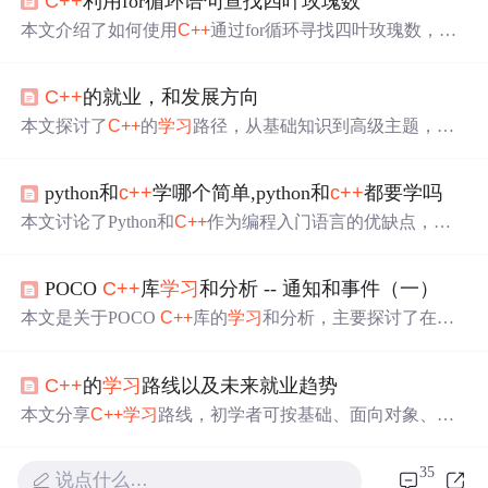
C++
利用for循环语句查找四叶玫瑰数
本文介绍了如何使用
C++
通过for循环寻找四叶玫瑰数，即4
位数的每位数字4次幂之和等于自身。博主分享了获取数字
每位的技巧，并提到通过自学
C++
，在实践中理解循环结
C++
的就业，和发展方向
构的运用。同时，博主提出
疑问
，对于游戏开发兴趣浓厚
的初学者，是否需要
学习
C++
，以及
C++
学习
后对
C#
和Uni
本文探讨了
C++
的
学习
路径，从基础知识到高级主题，如
ty的帮助，游戏开发的
学习
路径，以及是否需要参加
学习
面向对象编程、模板库STL，以及如何选择MFC或QT进行
班。
界面开发。同时，分析了
C++
在服务器端开发、游戏、虚
python和
c++
学哪个简单,python和
c++
都要学吗
拟现实仿真和数字图像处理领域的应用，对比了
C++
与其
他语言如Java、
C#
在就业市场上的竞争力。
本文讨论了Python和
C++
作为编程入门语言的优缺点，建
议初学者先学Python以培养兴趣，然后逐步转向
C++
以理
解底层原理。同时，针对不同目标人群推荐了不同的
学习
POCO
C++
库
学习
和分析 -- 通知和事件（一）
路线：为日常辅助选择Python，转行者可选Java，而想深入
理解编程者应从
C++
开始。
本文是关于POCO
C++
库的
学习
和分析，主要探讨了在编
程语言和多线程环境中实现信息交流的方法，包括放置模
型的策略。
C++
的
学习
路线以及未来就业趋势
本文分享
C++
学习
路线，初学者可按基础、面向对象、模
板库顺序学，进阶可学界面库。还介绍
C++
在服务器端、
游戏、虚拟现实仿真、数字图像处理等领域的应用。同时
35
说点什么…
分析
C++
就业前景，认为其工作机会少，建议务实者多学J