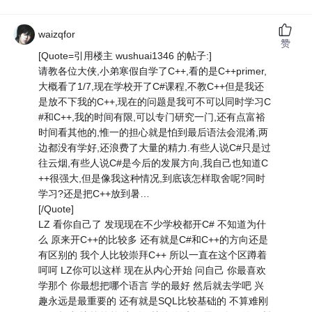
waizqfor
赞
[Quote=引用楼主 wushuai1346 的帖子:]
请教各位大侠,小弟寒假自学了C++,看的是C++primer,
大概看了1/7,现在学校开了C#课程,不教C++但是我还
是放不下我的C++,现在的问题是我可不可以同时学习C
#和C++,我的时间有限,可以专门研究一门,还有点富裕
时间看其他的,惟一的担心就是怕到最后语法会混淆,两
边都没有学好,还浪费了大量的精力.有些人说C#只是过
往云烟,有些人说C#是今后的发展方向,我自己也知道C
++很强大,但是像我这种情况,到底该怎样取舍呢?同时
学习?还是把C++放到暑…
[/Quote]
LZ 看你自己了 发现现在不少学校都开C# 不知道为什
么 原来开C++的比较多 还有就是C#和C++的方向还是
有区别的 我个人比较崇拜C++ 所以一直在这个区蹲着
呵呵 LZ你可以这样 现在从内心开始 问自己 你最喜欢
学那个 你最想把哪个语言 学的最好 然后就去学吧 兴
趣永远是最重要的 还有就是SQL比较基础的 不算难刚