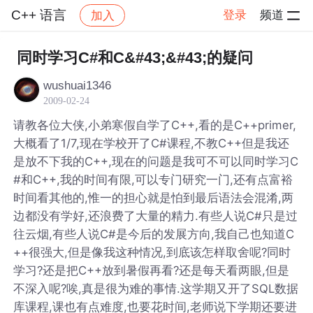
C++ 语言
登录
频道
加入
帖子详情
社区
C++ 语言
同时学习C#和C&#43;&#43;的疑问
wushuai1346
2009-02-24
请教各位大侠,小弟寒假自学了C++,看的是C++primer,
大概看了1/7,现在学校开了C#课程,不教C++但是我还
是放不下我的C++,现在的问题是我可不可以同时学习C
#和C++,我的时间有限,可以专门研究一门,还有点富裕
时间看其他的,惟一的担心就是怕到最后语法会混淆,两
边都没有学好,还浪费了大量的精力.有些人说C#只是过
往云烟,有些人说C#是今后的发展方向,我自己也知道C
++很强大,但是像我这种情况,到底该怎样取舍呢?同时
学习?还是把C++放到暑假再看?还是每天看两眼,但是
不深入呢?唉,真是很为难的事情.这学期又开了SQL数据
库课程,课也有点难度,也要花时间,老师说下学期还要进