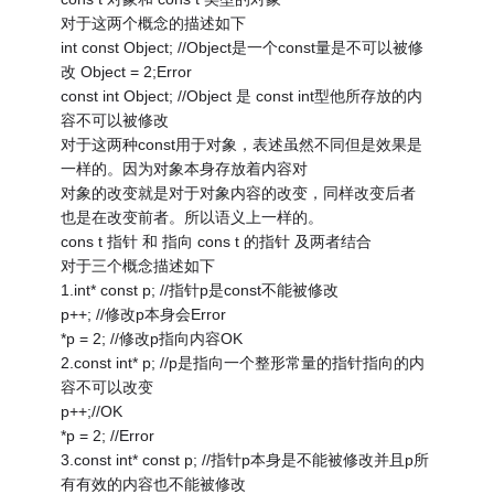
对于这两个概念的描述如下
int const Object; //Object是一个const量是不可以被修
改 Object = 2;Error
const int Object; //Object 是 const int型他所存放的内
容不可以被修改
对于这两种const用于对象，表述虽然不同但是效果是
一样的。因为对象本身存放着内容对
对象的改变就是对于对象内容的改变，同样改变后者
也是在改变前者。所以语义上一样的。
cons t 指针 和 指向 cons t 的指针 及两者结合
对于三个概念描述如下
1.int* const p; //指针p是const不能被修改
p++; //修改p本身会Error
*p = 2; //修改p指向内容OK
2.const int* p; //p是指向一个整形常量的指针指向的内
容不可以改变
p++;//OK
*p = 2; //Error
3.const int* const p; //指针p本身是不能被修改并且p所
有有效的内容也不能被修改