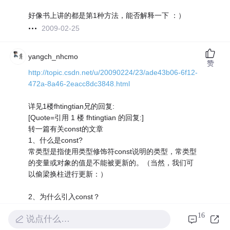
好像书上讲的都是第1种方法，能否解释一下 ：）
2009-02-25
yangch_nhcmo
赞
http://topic.csdn.net/u/20090224/23/ade43b06-6f12-
472a-8a46-2eacc8dc3848.html
详见1楼fhtingtian兄的回复:
[Quote=引用 1 楼 fhtingtian 的回复:]
转一篇有关const的文章
1、什么是const?
常类型是指使用类型修饰符const说明的类型，常类型
的变量或对象的值是不能被更新的。（当然，我们可
以偷梁换柱进行更新：）
2、为什么引入const？
const 推出的初始目的，正是为了取代预编译指令，消
16
说点什么…
除它的缺点，同时继承它的优点。