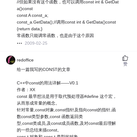
//但如果没有这个函数，也可以调用const int & GetDat
a()const
const A const_a;
const_a.GetData();//调用const int & GetData()const
{return data;}
常函数只能调常函数，也是由于这个原因
2009-02-25
redoffice
赞
给一篇我写的CONST的文章
C++中const的用法详解——V0.1
作者：XX
const 最早想法是用于取代预处理器#define 这个宏，
从而形成常量的概念。
针对常量,const对象,const指针及指向const的指针,函
数const类型参数,const 函数返回类
型,const类成员,及const成员函数,及对const最后理解
的一些总结来描const。
cons t 对象和 cons t 类型的对象