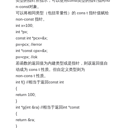
类型的指针所指示；可以使用const类型的指针指向no
n-const对象。
可以将相同类型（包括常量性）的 cons t 指针值赋给
non-const 指针。
int x=100;
int *px;
const int *pcx=&x;
px=pcx; //error
int *const cpx=&x;
px=cpx; //ok
若函数的返回值为内建类型或是指针，则该返回值自
动成为 cons t 性质。但自定义类型则为
non-cons t 性质。
int f() //相当于返回const int
{
return 100;
}
int *g(int &ra) //相当于返回int *const
{
return &ra;
}