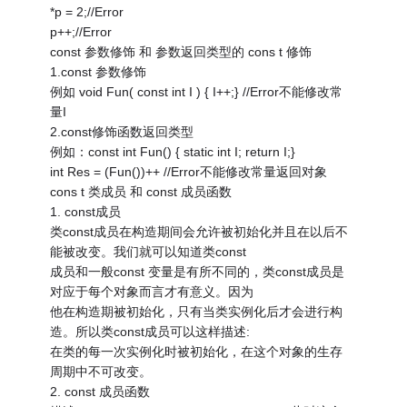
*p = 2;//Error
p++;//Error
const 参数修饰 和 参数返回类型的 cons t 修饰
1.const 参数修饰
例如 void Fun( const int I ) { I++;} //Error不能修改常
量I
2.const修饰函数返回类型
例如：const int Fun() { static int I; return I;}
int Res = (Fun())++ //Error不能修改常量返回对象
cons t 类成员 和 const 成员函数
1. const成员
类const成员在构造期间会允许被初始化并且在以后不
能被改变。我们就可以知道类const
成员和一般const 变量是有所不同的，类const成员是
对应于每个对象而言才有意义。因为
他在构造期被初始化，只有当类实例化后才会进行构
造。所以类const成员可以这样描述:
在类的每一次实例化时被初始化，在这个对象的生存
周期中不可改变。
2. const 成员函数