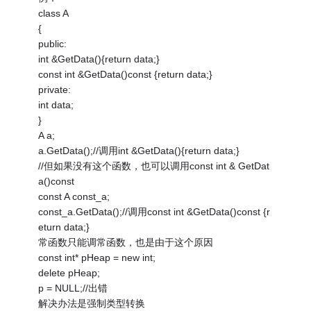
class A
{
public:
int &GetData(){return data;}
const int &GetData()const {return data;}
private:
int data;
}
A a;
a.GetData();//调用int &GetData(){return data;}
//但如果没有这个函数，也可以调用const int & GetDat
a()const
const A const_a;
const_a.GetData();//调用const int &GetData()const {r
eturn data;}
常函数只能调常函数，也是由于这个原因
const int* pHeap = new int;
delete pHeap;
p = NULL;//出错
解决办法是强制类型转换