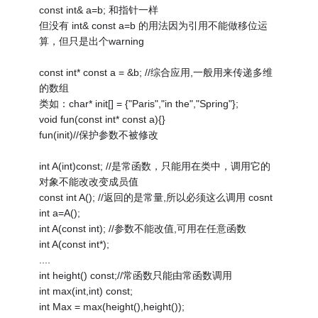
const int& a=b; 和指针一样
但没有 int& const a=b 的用法因为引用不能做移位运
算，但只是出个warning
const int* const a = &b; //综合应用,一般用来传递多维
的数组
类如：char* init[] = {"Paris","in the","Spring"};
void fun(const int* const a){}
fun(init)//保护参数不被修改
int A(int)const; //是常函数，只能用在类中，调用它的
对象不能改改变成员值
const int A(); //返回的是常量,所以必须这么调用 cosnt
int a=A();
int A(const int); //参数不能改值,可用在任意函数
int A(const int*);
....
int height() const;//常函数只能由常函数调用
int max(int,int) const;
int Max = max(height(),height());