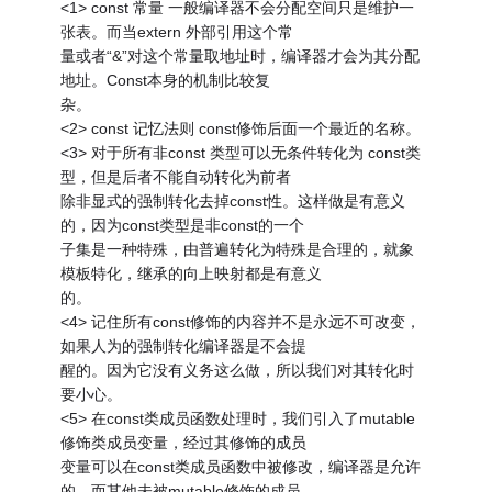
<1> const 常量 一般编译器不会分配空间只是维护一
张表。而当extern 外部引用这个常
量或者“&”对这个常量取地址时，编译器才会为其分配
地址。Const本身的机制比较复
杂。
<2> const 记忆法则 const修饰后面一个最近的名称。
<3> 对于所有非const 类型可以无条件转化为 const类
型，但是后者不能自动转化为前者
除非显式的强制转化去掉const性。这样做是有意义
的，因为const类型是非const的一个
子集是一种特殊，由普遍转化为特殊是合理的，就象
模板特化，继承的向上映射都是有意义
的。
<4> 记住所有const修饰的内容并不是永远不可改变，
如果人为的强制转化编译器是不会提
醒的。因为它没有义务这么做，所以我们对其转化时
要小心。
<5> 在const类成员函数处理时，我们引入了mutable
修饰类成员变量，经过其修饰的成员
变量可以在const类成员函数中被修改，编译器是允许
的。而其他未被mutable修饰的成员