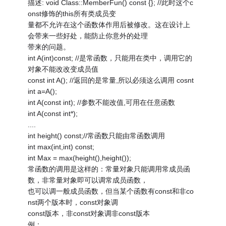
描述: void Class::MemberFun() const {}; //此时这个c
onst修饰的this所有类成员变
量都不允许在这个函数体作用后被修改。这在设计上
会带来一些好处，能防止你意外的处理
带来的问题。
int A(int)const; //是常函数，只能用在类中，调用它的
对象不能改改变成员值
const int A(); //返回的是常量,所以必须这么调用 cosnt
int a=A();
int A(const int); //参数不能改值,可用在任意函数
int A(const int*);
....
int height() const;//常函数只能由常函数调用
int max(int,int) const;
int Max = max(height(),height());
常函数的调用是这样的：常量对象只能调用常成员函
数，非常量对象即可以调常成员函数，
也可以调一般成员函数，但当某个函数有const和非co
nst两个版本时，const对象调
const版本，非const对象调非const版本
例：