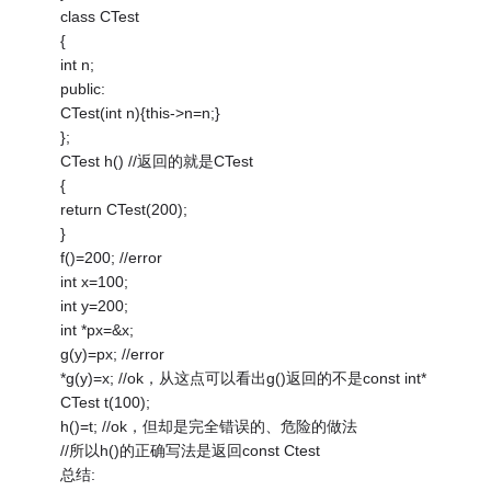
class CTest
{
int n;
public:
CTest(int n){this->n=n;}
};
CTest h() //返回的就是CTest
{
return CTest(200);
}
f()=200; //error
int x=100;
int y=200;
int *px=&x;
g(y)=px; //error
*g(y)=x; //ok，从这点可以看出g()返回的不是const int*
CTest t(100);
h()=t; //ok，但却是完全错误的、危险的做法
//所以h()的正确写法是返回const Ctest
总结: