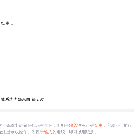
结束...
可能系统内部东西 都要改
后一条输出语句在代码中存在，但如果
输入
没有正确
结束
，它就不会执行
无法显示或操作。依赖于
输入
的继续（即可以继续从。