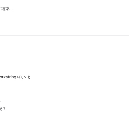
结束...
or<string>(), v );
？
呢？