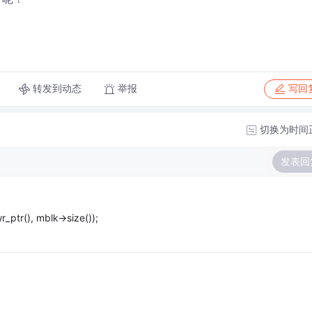
转发到动态
举报
写回
切换为时间
发表回
ptr(), mblk->size());