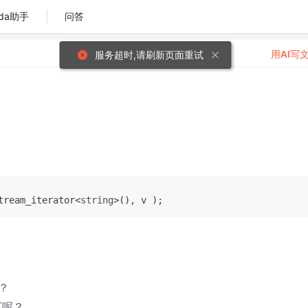
da助手
问答
用AI写
服务超时,请刷新页面重试
tream_iterator<
string
>(), v );
？
下呢？