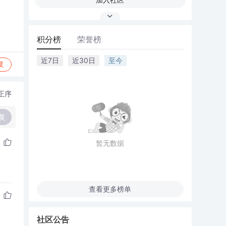
积分榜
荣誉榜
近7日
近30日
至今
复
正序
复
暂无数据
查看更多榜单
社区公告