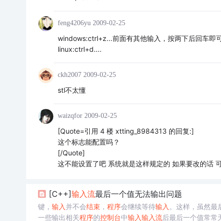
feng4206yu
2009-02-25
windows:ctrl+z...前面有其他输入，按两下后回车即可
linux:ctrl+d....
ckh2007
2009-02-25
stl不太懂
waizqfor
2009-02-25
[Quote=引用 4 楼 xtting_8984313 的回复:]
这个标志能配置吗？
[/Quote]
这不能设置了吧 系统就是这样规定的 如果要改的话 
[C++]
输入
流
最后一个值无法输出问题
键，
输入
并不会
结束
，
程序
会继续等待
输入
。这样，虽然最
一些输出相关
程序
的
控制台
中
输入
输入
流
后最后一个值常常