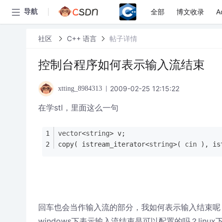
全部
博文收录
A
导航
社区
C++ 语言
帖子详情
控制台程序如何表示输入流结束
2009-02-25 12:15:22
xtting_8984313
在学stl，里面这么一句
vector
<
string
> v;
copy( istream_iterator<
string
>( 
cin
 ), is
回车也会当作输入流的部分，我如何表示输入结束呢
windows下表示输入流结束是可以配置的吗？linux