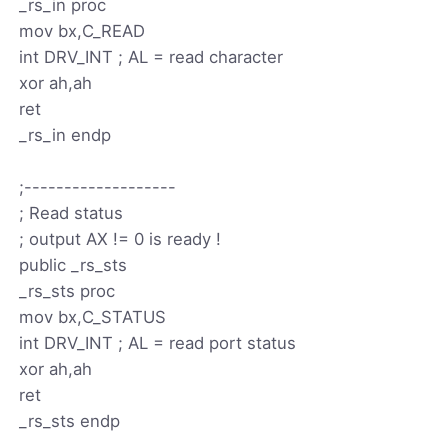
_rs_in proc
mov bx,C_READ
int DRV_INT ; AL = read character
xor ah,ah
ret
_rs_in endp
;-------------------
; Read status
; output AX != 0 is ready !
public _rs_sts
_rs_sts proc
mov bx,C_STATUS
int DRV_INT ; AL = read port status
xor ah,ah
ret
_rs_sts endp