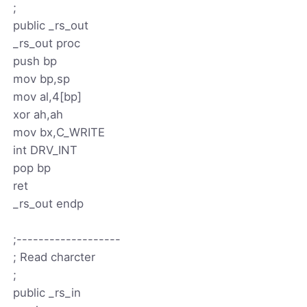
;
public _rs_out
_rs_out proc
push bp
mov bp,sp
mov al,4[bp]
xor ah,ah
mov bx,C_WRITE
int DRV_INT
pop bp
ret
_rs_out endp
;-------------------
; Read charcter
;
public _rs_in