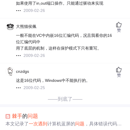
如果使用了in,out端口操作。只能通过驱动来实现
2009-02-26
大熊猫侯佩
赞
一般不能在VC中内嵌16位汇编代码，况且我看你的16
位汇编代码中
用了底层的机制，这样在保护模式下只有重写。
2009-02-26
cnzdgs
赞
这是16位代码，Windows中不能执行的。
2009-02-25
——到底了——
棘手
的
问题
本文记录了
一次
遇到
计算机蓝屏的
问题
，具体错误代码为S
TOP:0x00000050，附带四个参数值。作者希望有经验的朋