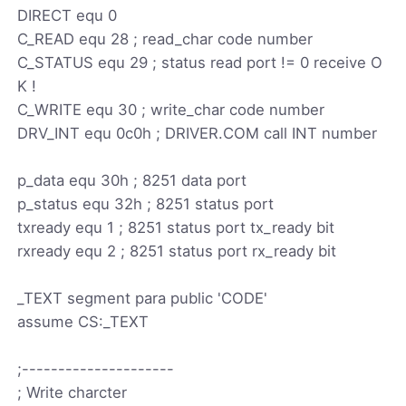
DIRECT equ 0
C_READ equ 28 ; read_char code number
C_STATUS equ 29 ; status read port != 0 receive O
K !
C_WRITE equ 30 ; write_char code number
DRV_INT equ 0c0h ; DRIVER.COM call INT number
p_data equ 30h ; 8251 data port
p_status equ 32h ; 8251 status port
txready equ 1 ; 8251 status port tx_ready bit
rxready equ 2 ; 8251 status port rx_ready bit
_TEXT segment para public 'CODE'
assume CS:_TEXT
;---------------------
; Write charcter