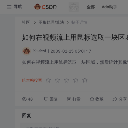
全部
Ada助手
导航
社区
图形处理/算法
帖子详情
如何在视频流上用鼠标选取一块区
2009-02-25 05:01:17
bluehzd
如何在视频流上用鼠标选取一块区域，然后统计其像
给本帖投票
48
回复
打赏
分享
收藏
回复