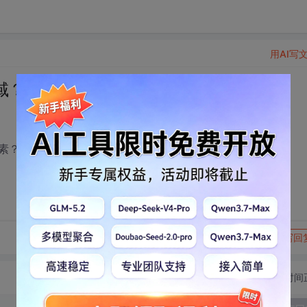
用AI写
域？
素？
转发到动态
举报
写回
切换为时间