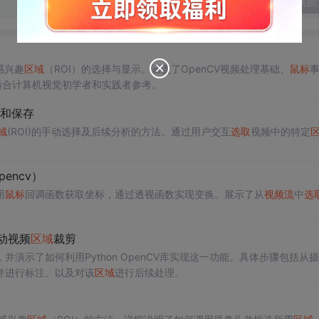
发表回
感兴趣
区域
（ROI）的选择与显示。涵盖了OpenCV视频处理基础、
鼠标
适合计算机视觉初学者和实践者参考。
和保存
域
(ROI)的手动选择及后续分析的方法。通过用户交互
选取
视频中的特定
encv）
用
鼠标
回调函数获取坐标，通过透视函数实现变换。展示了从
视频流
中
选
动视频
区域
裁剪
并演示了如何利用Python OpenCV库实现这一功能。具体步骤包括从
并进行标注、以及对该
区域
进行后续处理。