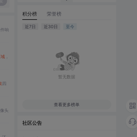
复
积分榜
荣誉榜
近7日
近30日
至今
事件响
区域
，
暂无数据
取
四
查看更多榜单
摄像头
社区公告