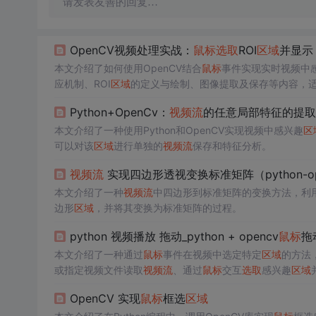
请发表友善的回复…
OpenCV视频处理实战：
鼠标
选取
ROI
区域
并显示
本文介绍了如何使用OpenCV结合
鼠标
事件实现实时视频中
应机制、ROI
区域
的定义与绘制、图像提取及保存等内容，
Python+OpenCv：
视频流
的任意局部特征的提取
本文介绍了一种使用Python和OpenCV实现视频中感兴趣
区
可以对该
区域
进行单独的
视频流
保存和特征分析。
视频流
实现四边形透视变换标准矩阵（python-op
本文介绍了一种
视频流
中四边形到标准矩阵的变换方法，利
边形
区域
，并将其变换为标准矩阵的过程。
python 视频播放 拖动_python + opencv
鼠标
拖
本文介绍了一种通过
鼠标
事件在视频中选定特定
区域
的方法，
或指定视频文件读取
视频流
、通过
鼠标
交互
选取
感兴趣
区域
OpenCV 实现
鼠标
框选
区域