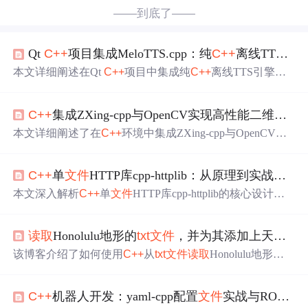
——到底了——
Qt
C++
项目集成MeloTTS.cpp：纯
C++
离线TTS引擎的完整实践指南
本文详细阐述在Qt
C++
项目中集成纯
C++
离线TTS引擎Mel
oTTS.cpp的完整流程，涵盖环境配置、CMake集成、模型
加载、Qt友好封装（TtsEngine类）、异步合成队列、音频
C++
集成ZXing-cpp与OpenCV实现高性能二维码识别
播放适配（Qt Multimedia/SDL2）、跨平台部署（Windows/
Linux/macOS）及常见编译与运行时
问题
排查。重点解决跨
本文详细阐述了在
C++
环境中集成ZXing-cpp与OpenCV实
平台依赖管理、PCM音频参数匹配、内存优化与许可证合
现高性能二维码识别的技术方案。重点包括：ZXing-cpp选
规等关键技术点。
型依据（多码制支持、鲁棒性、纯
C++
实现）、OpenCV图
C++
单
文件
HTTP库cpp-httplib：从原理到实战构建轻量级网络服务
像到ZXing亮度数据的零拷贝转换、Pimpl封装设计、解码
器初始化与异常安全处理、ROI与多线程等性能优化策
本文深入解析
C++
单
文件
HTTP库cpp-httplib的核心设计：
略，以及与OpenCV原生QR检测器的对比分析。
基于线程池的同步服务模型、OpenSSL轻量集成实现HTTP
S、零依赖头
文件
架构及编译优化权衡。详解路由/中间件/
读取
Honolulu地形的
txt
文件
，并为其添加上天空盒和模型反光效果
静态
文件
服务、客户端同步与异步API、超时/代理/SSL验
证等关键配置，并覆盖大
文件
上传内存瓶颈、Nginx反向代
该博客介绍了如何使用
C++
从
txt
文件
读取
Honolulu地形数
理部署、systemd服务管理及典型
问题
排查（端口冲突、40
据，通过计算法向量和纹理坐标构建地形模型。接着，详
4/502、Windows OpenSSL链接失败等），适用于IoT、微
细阐述了添加天空盒的步骤，包括立方体贴图的生成和sha
服务及内嵌Web场景。
C++
机器人开发：yaml-cpp配置
文件
实战与ROS参数管理
der的使用，以实现天空盒的反射效果。此外，还展示了如