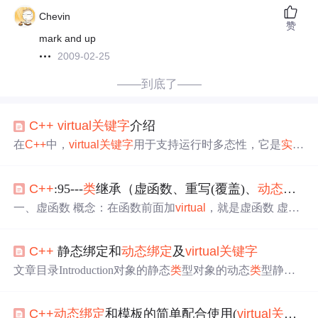
Chevin
赞
mark and up
2009-02-25
——到底了——
C++
virtual
关键字
介绍
在
C++
中，
virtual
关键字
用于支持运行时多态性，它是
实现
动态绑定
（dynamic binding）的关键。
virtual
关键字
主要用
于
类
的成员函数声明中，允许在派生
类
中重写（override）
C++
:95---
类
继承（虚函数、重写(覆盖)、
动态绑定
(
基
类
的函数，并确保通过基
类
的指针或引用来调用函数
时，会调用到正确
类
型的对象所对应的函数版本。
一、虚函数 概念：在函数前面加
virtual
，就是虚函数 虚函
数的一些概念： 只有成员函数才可定义为虚函数，友元/全
局/static/构造函数都不可以 虚函数需要在函数名前加上
关
C++
静态绑定和
动态绑定
及
virtual
关键字
键字
virtual
成员函数如果不是虚函数，其解析过程发生在
编译时而非运行时 派生
类
可以不覆盖（重写）它继承的虚
文章目录Introduction对象的静态
类
型对象的动态
类
型静态
函数 子
类
重写（覆盖）虚函数的规则： 虚函数在子
类
和父
绑定
动态绑定
Introduction
动态绑定
和静态绑定是为了支持
类
中的访问权限可以不同 基
类
与派生...
C++
的多态性。 下面理解四个名词： 对象的静态
类
型 对
C++
动态绑定
和模板的简单配合使用(
virtual
关键字
)
象在声明时采用的
类
型。是在编译期确定的。 对象的动态