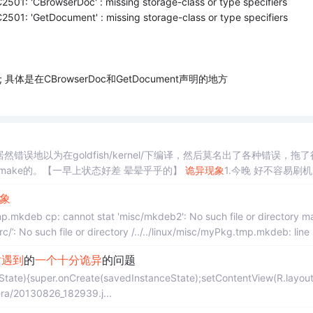
C2501: 'CBrowserDoc' : missing storage-class or type specifiers
C2501: 'GetDocument' : missing storage-class or type specifiers
是在CBrowserDoc和GetDocument声明的地方
错误地以为在goldfish/kernel/下编译，然后莫名出了各种错误，拖
ig & make的。【一早上状态好差 晕晕乎乎的】
诡异
现象
1.今晚 好不容易刷
，切换双系统，出现下面的：
象
src/’: No such file or directory /../../linux/misc/myPkg.tmp.mkdeb: line
时
遇到
的
一个
十分
诡异
的问题
ate){super.onCreate(savedInstanceState);setContentView(R.layout
ra/20130826_182939.j...