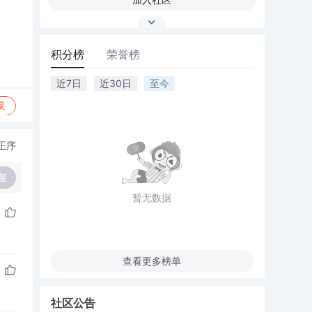
积分榜
荣誉榜
近7日
近30日
至今
复
正序
复
暂无数据
查看更多榜单
社区公告