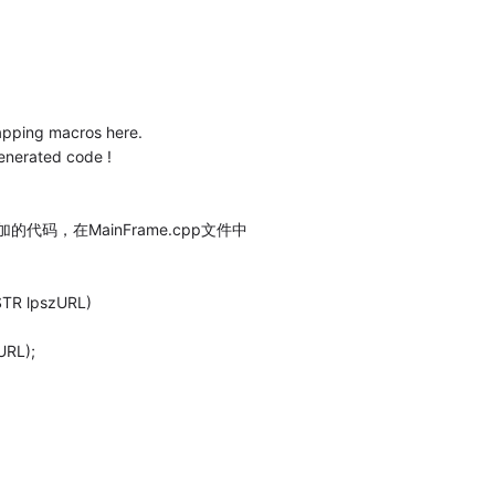
apping macros here.
enerated code !
的代码，在MainFrame.cpp文件中
TR lpszURL)
URL);