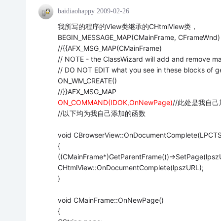
baidiaohappy
2009-02-26
我所写的程序的View类继承的CHtmlView类，
BEGIN_MESSAGE_MAP(CMainFrame, CFrameWnd)
//{
{AFX_MSG_MAP(CMainFrame)
// NOTE - the ClassWizard will add and remove m
// DO NOT EDIT what you see in these blocks of g
ON_WM_CREATE()
//}}AFX_MSG_MAP
ON_COMMAND(IDOK,OnNewPage)
//此处是我自己加
//以下均为我自己添加的函数
void CBrowserView::OnDocumentComplete(LPCTS
{
((CMainFrame*)GetParentFrame())->SetPage(lpsz
CHtmlView::OnDocumentComplete(lpszURL);
}
void CMainFrame::OnNewPage()
{