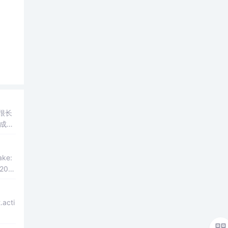
了很长
机成功
 20:
.acti