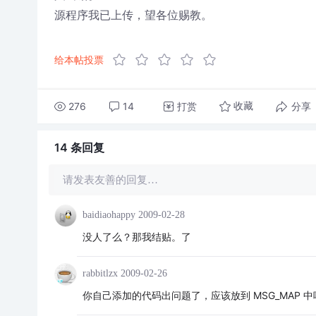
源程序我已上传，望各位赐教。
给本帖投票
276
14
打赏
分享
收藏
14 条
回复
请发表友善的回复…
baidiaohappy
2009-02-28
没人了么？那我结贴。了
rabbitlzx
2009-02-26
你自己添加的代码出问题了，应该放到 MSG_MAP 中