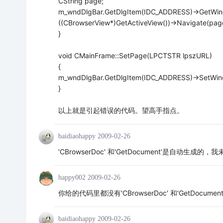
CString page;
m_wndDlgBar.GetDlgItem(IDC_ADDRESS)->GetWin
((CBrowserView*)GetActiveView())->Navigate(pag
}
void CMainFrame::SetPage(LPCTSTR lpszURL)
{
m_wndDlgBar.GetDlgItem(IDC_ADDRESS)->SetWin
}
以上就是引起错误的代码。望高手指点。
baidiaohappy
2009-02-26
'CBrowserDoc' 和'GetDocument'是自动生成的
happy002
2009-02-26
你给的代码里都没有'CBrowserDoc' 和'GetDocument
baidiaohappy
2009-02-26