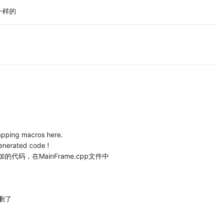
一样的
apping macros here.
enerated code !
己加的代码，在MainFrame.cpp文件中
误删了