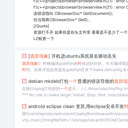
f:\c++\projects\browser\browserview.h(21) : error 
f:\c++\projects\browser\browserview.h(21) : error 
该错误指向 CBrowserDoc* GetDocument();
但当我将CBrowserDoc* GetD…
[/Quote]
资源打不开 如果你是你头文件里 看看是不是少了一个; 具体
LZ检查一下
[
诡异
现象
] 开机进ubuntu系统莫名驱动丢失
诡异
现象
0. 昨晚编译goldfish的
时
候还好好的，今天编译我居然
时
间。后来才想起来是在goldfish目录下make defconf
（原始包），正准备开始将编译内核镜像整进到boot.img
debian mkdeb打包
一个
普通的错误导致的
诡异
现
在执行dpkg打包前的
一个
提示： /../../linux/misc/myPkg.tmp.mkdeb cp: cannot stat 'misc/mkdeb2': No such file or directory make:
*** No rule to make target 'install'. Stop. find: ‘misc/deb
[: x.
android eclipse clean 变异,用eclipse安卓开发
@OverrideprotectedvoidonCreate(BundlesavedInstanceSt
vity_main);StringfilePath="/storage/sdcard0/DCIM/Came