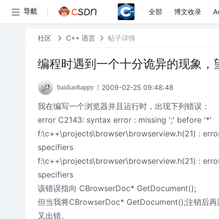
全部
博文收录
A
导航
社区
C++ 语言
帖子详情
编程时遇到一个十分诡异的现象，
2009-02-25 09:48:48
baidiaohappy
我在编写一个浏览器并且运行时，出现下列错误：
error C2143: syntax error : missing ';' before '*'
f:\c++\projects\browser\browserview.h(21) : err
specifiers
f:\c++\projects\browser\browserview.h(21) : err
specifiers
该错误指向 CBrowserDoc* GetDocument();
但当我将CBrowserDoc* GetDocument();
又出错。