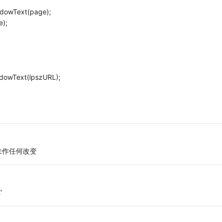
dowText(page);
e);
dowText(lpszURL);
，我未作任何改变
'