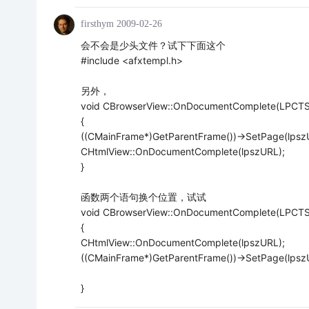
firsthym
2009-02-26
会不会是少头文件？试下下面这个
#include <afxtempl.h>
另外，
void CBrowserView::OnDocumentComplete(LPCTS
{
((CMainFrame*)GetParentFrame())->SetPage(lpsz
CHtmlView::OnDocumentComplete(lpszURL);
}
函数两个语句换个位置，试试
void CBrowserView::OnDocumentComplete(LPCTS
{
CHtmlView::OnDocumentComplete(lpszURL);
((CMainFrame*)GetParentFrame())->SetPage(lpsz
}