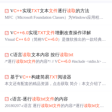
V
C++
实现
TXT
文本
文件
逐行
读取
的方法
MFC（Microsoft Foundation Classes）为Windows应用程序
提供了一个框架和一组类库。CStdioFile类是MFC用于
文件
I/O操作的一部分，它封装了C运行时库的stdio流功能。该
V
C++
6.0
实现
TXT
文件
增删改查操作详解
类为
文件
操作提供了面向对象的接口，使得在MFC应用程
序中读写
文件
变得非常容易。
Visual
C++
6.0
（简称V
C++
6.0
）是微软推出的一款经典的
C/
C++
集成开发环境（IDE），广泛应用于Windows平台下
的应用程序开发。其界面由菜单栏、工具栏、项目工作
C语言
读取
文本内容 按行
读取
txt
区、代码编辑窗口和输出窗口等组成，支持MFC（Microso
ft Foundation Classes）和Win32 API编程。尽管V
C++
6.0
已
/*逐行
读取
txt
文件
的内容*/ // V
C++
6.0
#include <stdio.h> #i
较为陈旧，但由于其稳定性和兼容性，在教学、小型项目
nclude <string.h> int main() { char szTest[1000] = {0}; int len =
及遗留系统维护中仍具有一定应用价值。
0; FILE *fp = fopen("1.
txt
", "r"); if(NULL == fp) ...
基于V
C++
构建简易
TXT
阅读器
本文还有配套的精品资源，点击获取 简介：本文介绍了如
何使用V
C++
编程工具构建一个简单的
TXT
阅读器，满足基
本的电子书阅读需求。首先概述了V
C++
的基本概念和开
c语言-逐行
读取
txt
文件
的内容
发环境，然后通过设计用户界面、处理
TXT
文件
读取
、实
现滚动阅读和添加搜索、书签功能，逐步构建起阅读器。
20180207-c语言 逐行
读取
txt
文件
的内容/*逐行
读取
txt
文件
同时，文章还探讨了错误处理、性能优化等关键开发实
的内容*/// V
C++
6.0
#include &lt;stdio.h&gt;#include &lt;string.