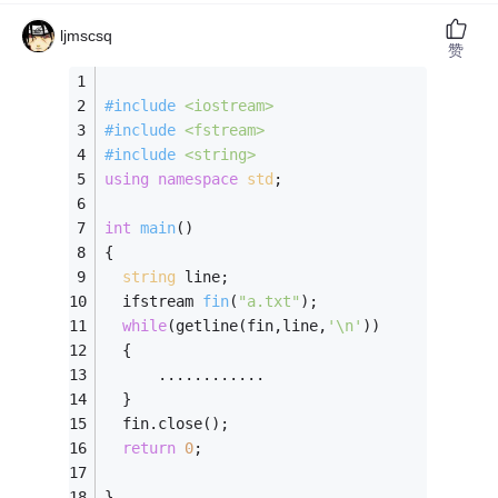
ljmscsq
赞
#
include
<iostream>
#
include
<fstream>
#
include
<string>
using
namespace
std
;
int
main
()
{
string
 line;
ifstream 
fin
(
"a.txt"
)
;
while
(getline(fin,line,
'\n'
))
  {
      ............
  }
  fin.close();
return
0
;
}