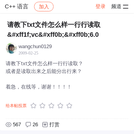
C++ 语言
登录
频道
加入
帖子详情
社区
C++ 语言
请教下txt文件怎么样一行行读取
&#xff1f;vc&#xff0b;&#xff0b;6.0
wangchun0129
2009-02-25
请教下txt文件怎么样一行行读取？
或者是读取出来之后能分出行来？
着急，在线等，谢谢！！！！
给本帖投票
567
26
打赏