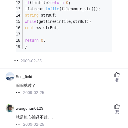
if
(!infile)
return
0
;
ifstream 
infile
(filenam.c_str()
)
;
string
 strBuf;
while
(getline(infile,strBuf))
cout
 << strBuf;
return
0
;
}
2009-02-25
Sco_field
赞
编编就过了 - -
2009-02-25
wangchun0129
赞
就是担心编译不过。。
2009-02-25