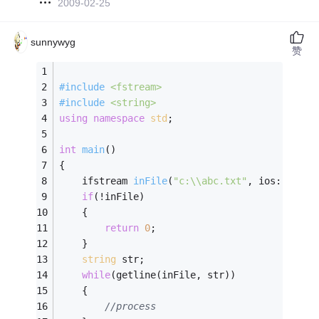
2009-02-25
sunnywyg
赞
#
include
<fstream>
#
include
<string>
using
namespace
std
; 
int
main
()
{
ifstream 
inFile
(
"c:\\abc.txt"
, ios::in)
; 
if
(!inFile) 
    {
return
0
;
    }
string
 str; 
while
(getline(inFile, str)) 
    { 
//process